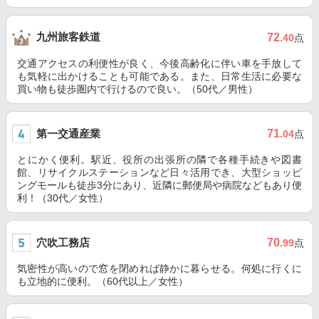
九州旅客鉄道
72
.40
点
交通アクセスの利便性が良く、今後高齢化に伴い車を手放して
も気軽に出かけることも可能である。また、日常生活に必要な
買い物も徒歩圏内で行けるので良い。（50代／男性）
第一交通産業
71
.04
点
とにかく便利。駅近、役所の出張所の隣で各種手続きや図書
館、リサイクルステーションなど日々活用でき、大型ショッピ
ングモールも徒歩3分にあり、近隣に郵便局や病院などもあり便
利！（30代／女性）
穴吹工務店
70
.99
点
気密性が高いので窓を閉めれば静かに暮らせる。何処に行くに
も立地的に便利。（60代以上／女性）