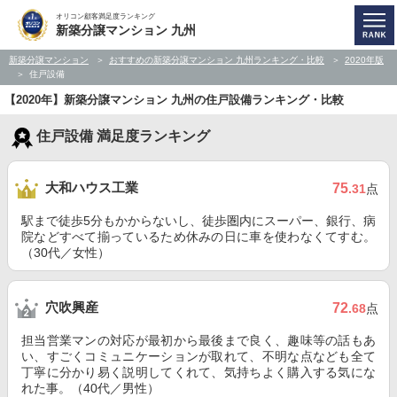
オリコン顧客満足度ランキング
新築分譲マンション 九州
新築分譲マンション
おすすめの新築分譲マンション 九州ランキング・比較
2020年版
住戸設備
【2020年】新築分譲マンション 九州の住戸設備ランキング・比較
住戸設備 満足度ランキング
大和ハウス工業
75
.31
点
駅まで徒歩5分もかからないし、徒歩圏内にスーパー、銀行、病
院などすべて揃っているため休みの日に車を使わなくてすむ。
（30代／女性）
穴吹興産
72
.68
点
担当営業マンの対応が最初から最後まで良く、趣味等の話もあ
い、すごくコミュニケーションが取れて、不明な点なども全て
丁寧に分かり易く説明してくれて、気持ちよく購入する気にな
れた事。（40代／男性）