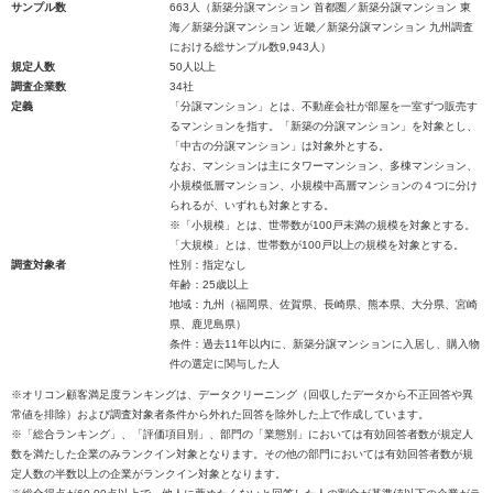
サンプル数
663人（新築分譲マンション 首都圏／新築分譲マンション 東
海／新築分譲マンション 近畿／新築分譲マンション 九州調査
における総サンプル数9,943人）
規定人数
50人以上
調査企業数
34社
定義
「分譲マンション」とは、不動産会社が部屋を一室ずつ販売す
るマンションを指す。「新築の分譲マンション」を対象とし、
「中古の分譲マンション」は対象外とする。
なお、マンションは主にタワーマンション、多棟マンション、
小規模低層マンション、小規模中高層マンションの４つに分け
られるが、いずれも対象とする。
※「小規模」とは、世帯数が100戸未満の規模を対象とする。
「大規模」とは、世帯数が100戸以上の規模を対象とする。
調査対象者
性別：指定なし
年齢：25歳以上
地域：九州（福岡県、佐賀県、長崎県、熊本県、大分県、宮崎
県、鹿児島県）
条件：過去11年以内に、新築分譲マンションに入居し、購入物
件の選定に関与した人
※オリコン顧客満足度ランキングは、データクリーニング（回収したデータから不正回答や異
常値を排除）および調査対象者条件から外れた回答を除外した上で作成しています。
※「総合ランキング」、「評価項目別」、部門の「業態別」においては有効回答者数が規定人
数を満たした企業のみランクイン対象となります。その他の部門においては有効回答者数が規
定人数の半数以上の企業がランクイン対象となります。