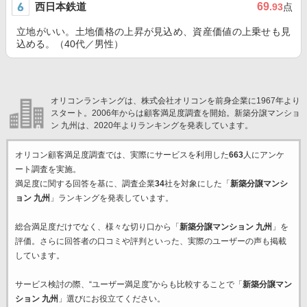
西日本鉄道
69
.93
点
立地がいい。土地価格の上昇が見込め、資産価値の上乗せも見
込める。（40代／男性）
オリコンランキングは、株式会社オリコンを前身企業に1967年より
スタート。2006年からは顧客満足度調査を開始。新築分譲マンショ
ン 九州は、2020年よりランキングを発表しています。
オリコン顧客満足度調査では、実際にサービスを利用した
663
人にアンケ
ート調査を実施。
満足度に関する回答を基に、調査企業
34
社を対象にした「
新築分譲マンシ
ョン 九州
」ランキングを発表しています。
総合満足度だけでなく、様々な切り口から「
新築分譲マンション 九州
」を
評価。さらに回答者の口コミや評判といった、実際のユーザーの声も掲載
しています。
サービス検討の際、“ユーザー満足度”からも比較することで「
新築分譲マン
ション 九州
」選びにお役立てください。