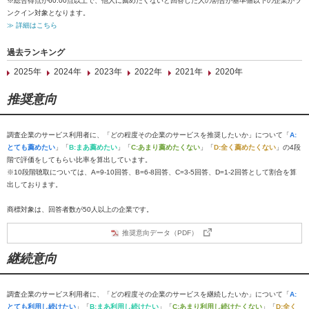
※総合得点が60.00点以上で、他人に薦めたくないと回答した人の割合が基準値以下の企業がラ
ンクイン対象となります。
≫ 詳細はこちら
過去ランキング
2025年
2024年
2023年
2022年
2021年
2020年
推奨意向
調査企業のサービス利用者に、「どの程度その企業のサービスを推奨したいか」について「
A:
とても薦めたい
」「
B:まあ薦めたい
」「
C:あまり薦めたくない
」「
D:全く薦めたくない
」の4段
階で評価をしてもらい比率を算出しています。
※10段階聴取については、A=9-10回答、B=6-8回答、C=3-5回答、D=1-2回答として割合を算
出しております。
商標対象は、回答者数が50人以上の企業です。
推奨意向データ（PDF）
継続意向
調査企業のサービス利用者に、「どの程度その企業のサービスを継続したいか」について「
A:
とても利用し続けたい
」「
B:まあ利用し続けたい
」「
C:あまり利用し続けたくない
」「
D:全く