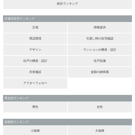
総合ランキング
評価項目別ランキング
立地
情報提供
周辺環境
引渡し時の住宅確認
デザイン
マンションの構造・設計
住戸の構造・設計
住戸設備
共有施設
金額の納得感
アフターフォロー
男女別ランキング
男性
女性
規模別ランキング
小規模
大規模