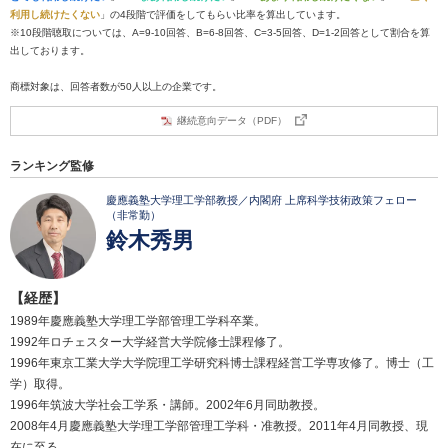
利用し続けたくない
」の4段階で評価をしてもらい比率を算出しています。
※10段階聴取については、A=9-10回答、B=6-8回答、C=3-5回答、D=1-2回答として割合を算
出しております。
商標対象は、回答者数が50人以上の企業です。
継続意向データ（PDF）
ランキング監修
慶應義塾大学理工学部教授／内閣府 上席科学技術政策フェロー
（非常勤）
鈴木秀男
【経歴】
1989年慶應義塾大学理工学部管理工学科卒業。
1992年ロチェスター大学経営大学院修士課程修了。
1996年東京工業大学大学院理工学研究科博士課程経営工学専攻修了。博士（工
学）取得。
1996年筑波大学社会工学系・講師。2002年6月同助教授。
2008年4月慶應義塾大学理工学部管理工学科・准教授。2011年4月同教授、現
在に至る。