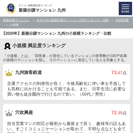
オリコン顧客満足度ランキング
新築分譲マンション 九州
新築分譲マンション
おすすめの新築分譲マンション 九州ランキング・比較
2020年版
小規模
【2020年】新築分譲マンション 九州の小規模ランキング・比較
小規模 満足度ランキング
「小規模」とは、「回答者」が居住しているマンションの世帯数が100戸未満
の規模のマンションを指し、そのマンションに居住している人を対象とする。
九州旅客鉄道
73
.67
点
交通アクセスの利便性が良く、今後高齢化に伴い車を手放して
も気軽に出かけることも可能である。また、日常生活に必要な
買い物も徒歩圏内で行けるので良い。（50代／男性）
穴吹興産
72
.35
点
担当営業マンの対応が最初から最後まで良く、趣味等の話もあ
い、すごくコミュニケーションが取れて、不明な点なども全て