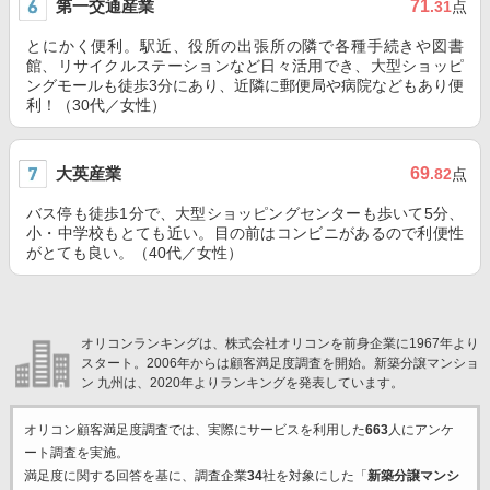
第一交通産業
71
.31
点
とにかく便利。駅近、役所の出張所の隣で各種手続きや図書
館、リサイクルステーションなど日々活用でき、大型ショッピ
ングモールも徒歩3分にあり、近隣に郵便局や病院などもあり便
利！（30代／女性）
大英産業
69
.82
点
バス停も徒歩1分で、大型ショッピングセンターも歩いて5分、
小・中学校もとても近い。目の前はコンビニがあるので利便性
がとても良い。（40代／女性）
オリコンランキングは、株式会社オリコンを前身企業に1967年より
スタート。2006年からは顧客満足度調査を開始。新築分譲マンショ
ン 九州は、2020年よりランキングを発表しています。
オリコン顧客満足度調査では、実際にサービスを利用した
663
人にアンケ
ート調査を実施。
満足度に関する回答を基に、調査企業
34
社を対象にした「
新築分譲マンシ