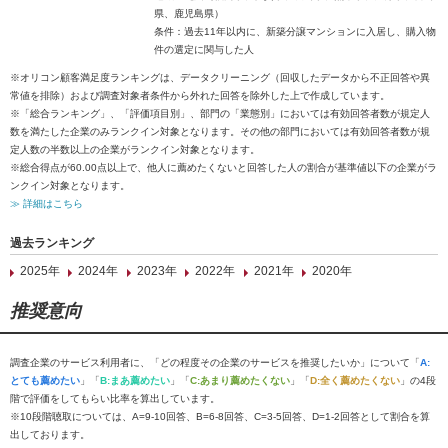
県、鹿児島県）
条件：過去11年以内に、新築分譲マンションに入居し、購入物
件の選定に関与した人
※オリコン顧客満足度ランキングは、データクリーニング（回収したデータから不正回答や異
常値を排除）および調査対象者条件から外れた回答を除外した上で作成しています。
※「総合ランキング」、「評価項目別」、部門の「業態別」においては有効回答者数が規定人
数を満たした企業のみランクイン対象となります。その他の部門においては有効回答者数が規
定人数の半数以上の企業がランクイン対象となります。
※総合得点が60.00点以上で、他人に薦めたくないと回答した人の割合が基準値以下の企業がラ
ンクイン対象となります。
≫ 詳細はこちら
過去ランキング
2025年
2024年
2023年
2022年
2021年
2020年
推奨意向
調査企業のサービス利用者に、「どの程度その企業のサービスを推奨したいか」について「
A:
とても薦めたい
」「
B:まあ薦めたい
」「
C:あまり薦めたくない
」「
D:全く薦めたくない
」の4段
階で評価をしてもらい比率を算出しています。
※10段階聴取については、A=9-10回答、B=6-8回答、C=3-5回答、D=1-2回答として割合を算
出しております。