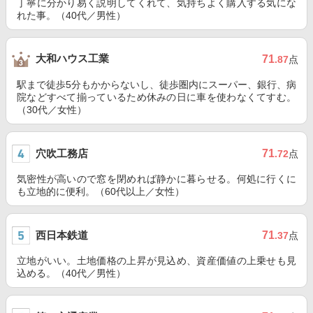
丁寧に分かり易く説明してくれて、気持ちよく購入する気にな
れた事。（40代／男性）
大和ハウス工業
71
.87
点
駅まで徒歩5分もかからないし、徒歩圏内にスーパー、銀行、病
院などすべて揃っているため休みの日に車を使わなくてすむ。
（30代／女性）
穴吹工務店
71
.72
点
気密性が高いので窓を閉めれば静かに暮らせる。何処に行くに
も立地的に便利。（60代以上／女性）
西日本鉄道
71
.37
点
立地がいい。土地価格の上昇が見込め、資産価値の上乗せも見
込める。（40代／男性）