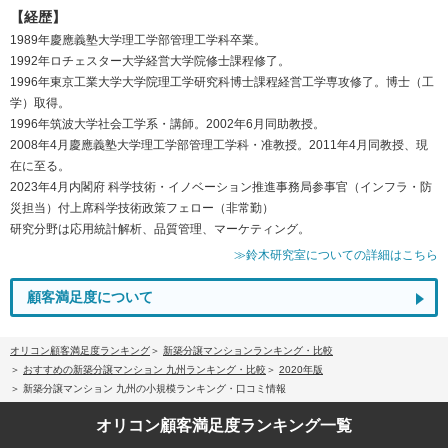
【経歴】
1989年慶應義塾大学理工学部管理工学科卒業。
1992年ロチェスター大学経営大学院修士課程修了。
1996年東京工業大学大学院理工学研究科博士課程経営工学専攻修了。博士（工
学）取得。
1996年筑波大学社会工学系・講師。2002年6月同助教授。
2008年4月慶應義塾大学理工学部管理工学科・准教授。2011年4月同教授、現
在に至る。
2023年4月内閣府 科学技術・イノベーション推進事務局参事官（インフラ・防
災担当）付上席科学技術政策フェロー（非常勤）
研究分野は応用統計解析、品質管理、マーケティング。
≫鈴木研究室についての詳細はこちら
顧客満足度について
オリコン顧客満足度ランキング
新築分譲マンションランキング・比較
おすすめの新築分譲マンション 九州ランキング・比較
2020年版
新築分譲マンション 九州の小規模ランキング・口コミ情報
オリコン顧客満足度
ランキング一覧