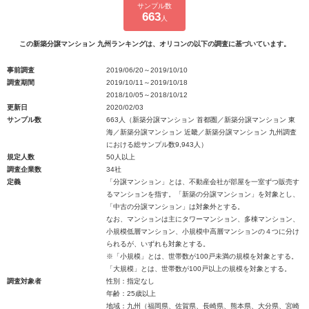
サンプル数
663
人
この新築分譲マンション 九州ランキングは、オリコンの以下の調査に基づいています。
事前調査
2019/06/20～2019/10/10
調査期間
2019/10/11～2019/10/18
2018/10/05～2018/10/12
更新日
2020/02/03
サンプル数
663人（新築分譲マンション 首都圏／新築分譲マンション 東
海／新築分譲マンション 近畿／新築分譲マンション 九州調査
における総サンプル数9,943人）
規定人数
50人以上
調査企業数
34社
定義
「分譲マンション」とは、不動産会社が部屋を一室ずつ販売す
るマンションを指す。「新築の分譲マンション」を対象とし、
「中古の分譲マンション」は対象外とする。
なお、マンションは主にタワーマンション、多棟マンション、
小規模低層マンション、小規模中高層マンションの４つに分け
られるが、いずれも対象とする。
※「小規模」とは、世帯数が100戸未満の規模を対象とする。
「大規模」とは、世帯数が100戸以上の規模を対象とする。
調査対象者
性別：指定なし
年齢：25歳以上
地域：九州（福岡県、佐賀県、長崎県、熊本県、大分県、宮崎