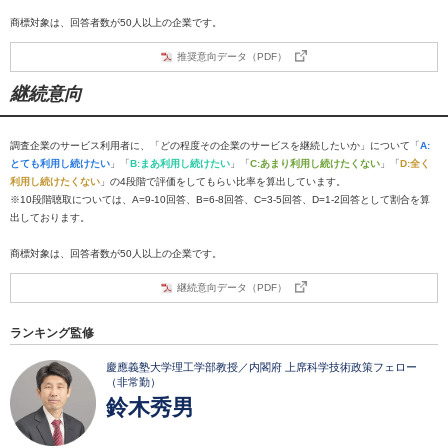
商標対象は、回答者数が50人以上の企業です。
推奨意向データ（PDF）
継続意向
調査企業のサービス利用者に、「どの程度その企業のサービスを継続したいか」について「
A:
とても利用し続けたい
」「
B:まあ利用し続けたい
」「
C:あまり利用し続けたくない
」「
D:全く
利用し続けたくない
」の4段階で評価をしてもらい比率を算出しています。
※10段階聴取については、A=9-10回答、B=6-8回答、C=3-5回答、D=1-2回答として割合を算
出しております。
商標対象は、回答者数が50人以上の企業です。
継続意向データ（PDF）
ランキング監修
慶應義塾大学理工学部教授／内閣府 上席科学技術政策フェロー
（非常勤）
鈴木秀男