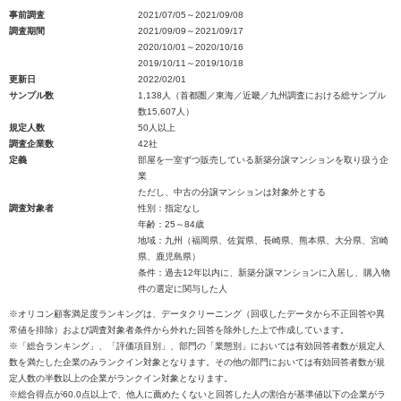
事前調査
2021/07/05～2021/09/08
調査期間
2021/09/09～2021/09/17
2020/10/01～2020/10/16
2019/10/11～2019/10/18
更新日
2022/02/01
サンプル数
1,138人（首都圏／東海／近畿／九州調査における総サンプル
数15,607人）
規定人数
50人以上
調査企業数
42社
定義
部屋を一室ずつ販売している新築分譲マンションを取り扱う企
業
ただし、中古の分譲マンションは対象外とする
調査対象者
性別：指定なし
年齢：25～84歳
地域：九州（福岡県、佐賀県、長崎県、熊本県、大分県、宮崎
県、鹿児島県）
条件：過去12年以内に、新築分譲マンションに入居し、購入物
件の選定に関与した人
※オリコン顧客満足度ランキングは、データクリーニング（回収したデータから不正回答や異
常値を排除）および調査対象者条件から外れた回答を除外した上で作成しています。
※「総合ランキング」、「評価項目別」、部門の「業態別」においては有効回答者数が規定人
数を満たした企業のみランクイン対象となります。その他の部門においては有効回答者数が規
定人数の半数以上の企業がランクイン対象となります。
※総合得点が60.0点以上で、他人に薦めたくないと回答した人の割合が基準値以下の企業がラ