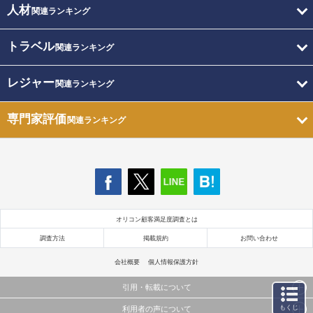
人材
関連ランキング
トラベル
関連ランキング
レジャー
関連ランキング
専門家評価
関連ランキング
オリコン顧客満足度調査とは
調査方法
掲載規約
お問い合わせ
会社概要
個人情報保護方針
引用・転載について
もくじ
利用者の声について
当サイトで公開されている情報（文字、写真、イラスト、画像データ等）及びこれらの配置・