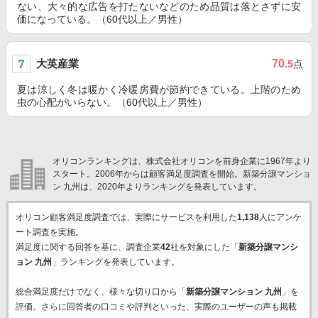
ない、大々的な広告を打たないなどのため品質は落とさずに安
価になっている。（60代以上／男性）
大英産業
70
.5
点
夏は涼しく冬は暖かく冷暖房費が節約できている。上階のため
虫の心配がいらない。（60代以上／男性）
オリコンランキングは、株式会社オリコンを前身企業に1967年より
スタート。2006年からは顧客満足度調査を開始。新築分譲マンショ
ン 九州は、2020年よりランキングを発表しています。
オリコン顧客満足度調査では、実際にサービスを利用した
1,138
人にアンケ
ート調査を実施。
満足度に関する回答を基に、調査企業
42
社を対象にした「
新築分譲マンシ
ョン 九州
」ランキングを発表しています。
総合満足度だけでなく、様々な切り口から「
新築分譲マンション 九州
」を
評価。さらに回答者の口コミや評判といった、実際のユーザーの声も掲載