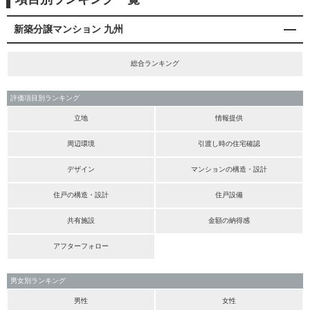
新築分譲マンション 九州
総合ランキング
評価項目別ランキング
立地
情報提供
周辺環境
引渡し時の住宅確認
デザイン
マンションの構造・設計
住戸の構造・設計
住戸設備
共有施設
金額の納得感
アフターフォロー
男女別ランキング
男性
女性