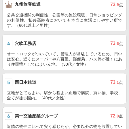
九州旅客鉄道
73
.9
点
公共交通機関の利便性、公園等の施設環境、日常ショッピング
の利便性、私共高齢者においても本当に生活にしやすい所で
す。（60代以上／男性）
穴吹工務店
73
.6
点
オートロックがついていて、管理人が常駐しているため、日中
は安心。近くにスーパーや八百屋、郵便局、バス停が近くにあ
り住環境としてはよい立地。（30代／女性）
西日本鉄道
73
.1
点
立地がとてもよい。駅から程よい距離で病院、買い物、学校、
全てが徒歩圏内。（40代／女性）
第一交通産業グループ
72
.0
点
近隣の物件に比べて安く感じたが、必要以外の物を設置してい