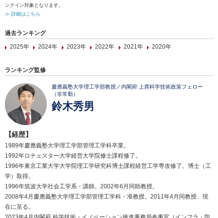
ンクイン対象となります。
≫ 詳細はこちら
過去ランキング
2025年
2024年
2023年
2022年
2021年
2020年
ランキング監修
慶應義塾大学理工学部教授／内閣府 上席科学技術政策フェロー
（非常勤）
鈴木秀男
【経歴】
1989年慶應義塾大学理工学部管理工学科卒業。
1992年ロチェスター大学経営大学院修士課程修了。
1996年東京工業大学大学院理工学研究科博士課程経営工学専攻修了。博士（工
学）取得。
1996年筑波大学社会工学系・講師。2002年6月同助教授。
2008年4月慶應義塾大学理工学部管理工学科・准教授。2011年4月同教授、現
在に至る。
2023年4月内閣府 科学技術・イノベーション推進事務局参事官（インフラ・防