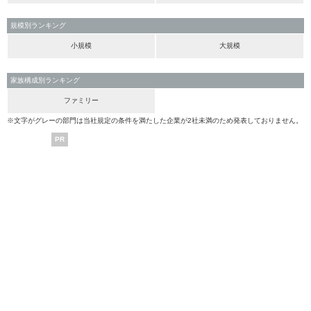
規模別ランキング
小規模
大規模
家族構成別ランキング
ファミリー
※文字がグレーの部門は当社規定の条件を満たした企業が2社未満のため発表しておりません。
PR