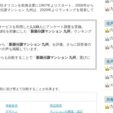
オリコンを前身企業に1967年よりスタート。2006年から
分譲マンション 九州は、2020年よりランキングを発表して
住
サービスを利用した
1,138
人にアンケート調査を実施。
42
社を対象にした「
新築分譲マンション 九州
」ランキング
から「
新築分譲マンション 九州
」を評価。さらに回答者の
ーの声も掲載しています。
からも比較することで「
新築分譲マンション 九州
」選びに
住
目別に並び替えて比較することが出来ます。
共
情報提供
周辺環境
デザイン
マンションの構造・設計