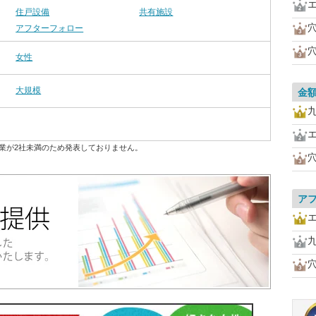
住戸設備
共有施設
アフターフォロー
女性
大規模
金
業が2社未満のため発表しておりません。
ア