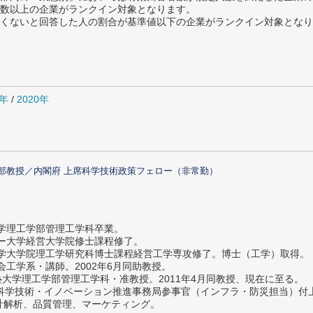
数以上の企業がランクイン対象となります。
めたくないと回答した人の割合が基準値以下の企業がランクイン対象とな
1年
/
2020年
部教授／内閣府 上席科学技術政策フェロー（非常勤）
大学理工学部管理工学科卒業。
ター大学経営大学院修士課程修了。
大学大学院理工学研究科博士課程経営工学専攻修了。博士（工学）取得。
社会工学系・講師。2002年6月同助教授。
義塾大学理工学部管理工学科・准教授。2011年4月同教授、現在に至る。
府 科学技術・イノベーション推進事務局参事官（インフラ・防災担当）
計解析、品質管理、マーケティング。