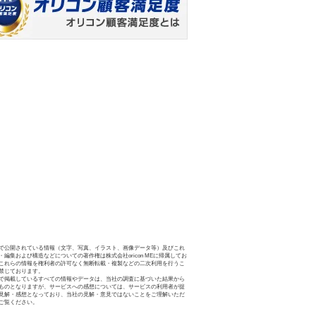
で公開されている情報（文字、写真、イラスト、画像データ等）及びこれ
・編集および構造などについての著作権は株式会社oricon MEに帰属してお
これらの情報を権利者の許可なく無断転載・複製などの二次利用を行うこ
禁じております。
で掲載しているすべての情報やデータは、当社の調査に基づいた結果から
ものとなりますが、サービスへの感想については、サービスの利用者が提
見解・感想となっており、当社の見解・意見ではないことをご理解いただ
ご覧ください。