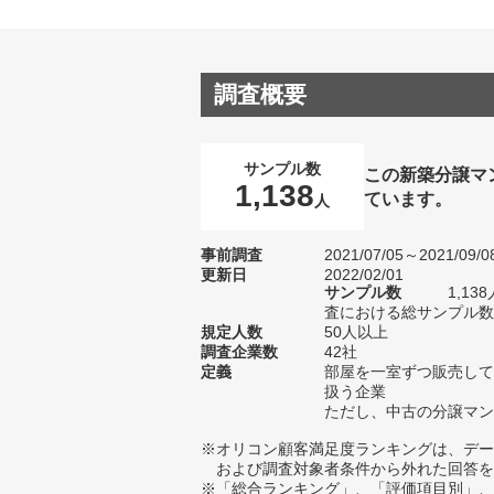
調査概要
サンプル数
この新築分譲マ
1,138
ています。
人
事前調査
2021/07/05～2021/09/0
更新日
2022/02/01
サンプル数
1,1
査における総サンプル数1
規定人数
50人以上
調査企業数
42社
定義
部屋を一室ずつ販売して
扱う企業
ただし、中古の分譲マン
※オリコン顧客満足度ランキングは、デー
および調査対象者条件から外れた回答を
※「総合ランキング」、「評価項目別」、