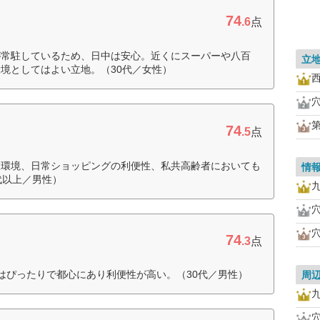
74
.6
点
が常駐しているため、日中は安心。近くにスーパーや八百
立
境としてはよい立地。（30代／女性）
74
.5
点
設環境、日常ショッピングの利便性、私共高齢者においても
情
代以上／男性）
74
.3
点
はぴったりで都心にあり利便性が高い。（30代／男性）
周