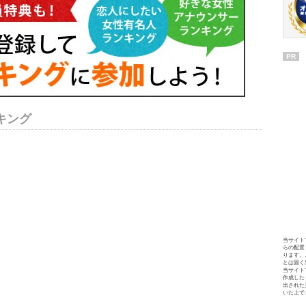
PR
キング
当サイト
らの配置
ります。
とは固く
当サイト
作成した
出された
いた上で