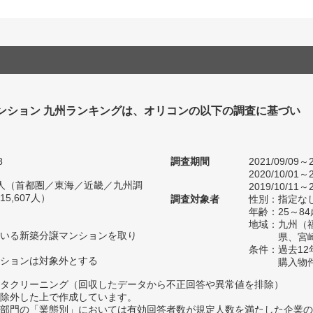
ンション 九州ランキングは、オリコンの以下の調査に基づい
8
調査期間
2021/09/09～2
2020/10/01～2
38人（首都圏／東海／近畿／九州調
2019/10/11～2
5,607人）
調査対象者
性別：指定な
年齢：25～84
地域：九州（
いる新築分譲マンションを取り
県、宮
条件：過去1
ションは対象外とする
購入物
タクリーニング（回収したデータから不正回答や異常値を排除）
除外した上で作成しています。
部門の「業態別」においては有効回答者数が規定人数を満たした企業の