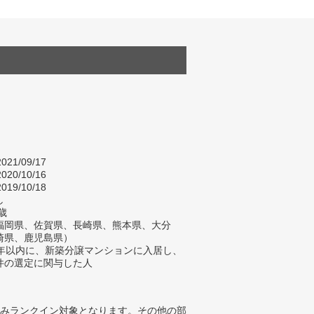
021/09/17
020/10/16
019/10/18
し
歳
福岡県、佐賀県、長崎県、熊本県、大分
崎県、鹿児島県）
2年以内に、新築分譲マンションに入居し、
件の選定に関与した人
みランクイン対象となります。その他の部