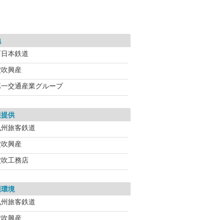
地
西日本鉄道
穴吹興産
第一交通産業グループ
報提供
九州旅客鉄道
穴吹興産
穴吹工務店
辺環境
九州旅客鉄道
穴吹興産