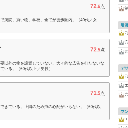
72
.6
点
で病院、買い物、学校、全てが徒歩圏内。（40代／女
引
72
プ
.5
点
必要以外の物を設置していない、大々的な広告を打たないな
デ
ている。（60代以上／男性）
71
.5
点
できている。上階のため虫の心配がいらない。（60代以
マ