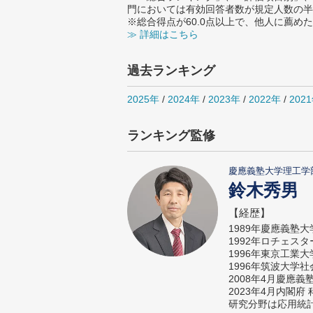
門においては有効回答者数が規定人数の半
※総合得点が60.0点以上で、他人に薦
≫ 詳細はこちら
過去ランキング
2025年
/
2024年
/
2023年
/
2022年
/
202
ランキング監修
慶應義塾大学理工学
鈴木秀男
【経歴】
1989年慶應義塾
1992年ロチェス
1996年東京工業
1996年筑波大学
2008年4月慶應
2023年4月内閣
研究分野は応用統