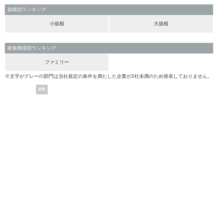
規模別ランキング
小規模
大規模
家族構成別ランキング
ファミリー
※文字がグレーの部門は当社規定の条件を満たした企業が2社未満のため発表しておりません。
PR