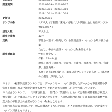
調査期間
2021/09/09～2021/09/17
2020/10/01～2020/10/16
2019/10/11～2019/10/18
更新日
2022/02/01
サンプル数
1,138人（首都圏／東海／近畿／九州調査における総サンプル
数15,607人）
規定人数
50人以上
調査企業数
42社
定義
部屋を一室ずつ販売している新築分譲マンションを取り扱う企
業
ただし、中古の分譲マンションは対象外とする
調査対象者
性別：指定なし
年齢：25～84歳
地域：九州（福岡県、佐賀県、長崎県、熊本県、大分県、宮崎
県、鹿児島県）
条件：過去12年以内に、新築分譲マンションに入居し、購入物
件の選定に関与した人
※オリコン顧客満足度ランキングは、データクリーニング（回収したデータから不正回答や異
常値を排除）および調査対象者条件から外れた回答を除外した上で作成しています。
※「総合ランキング」、「評価項目別」、部門の「業態別」においては有効回答者数が規定人
数を満たした企業のみランクイン対象となります。その他の部門においては有効回答者数が規
定人数の半数以上の企業がランクイン対象となります。
※総合得点が60.0点以上で、他人に薦めたくないと回答した人の割合が基準値以下の企業がラ
ンクイン対象となります。