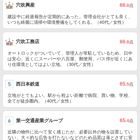
穴吹興産
66
.8
点
建設中に経過報告が定期的にあった。管理会社がとても良く、
いつも綺麗に清掃や環境整備をしてくれる。（40代／女性）
穴吹工務店
66
.8
点
オートロックがついていて、管理人が常駐しているため、日中
は安心。近くにスーパーや八百屋、郵便局、バス停が近くにあ
り住環境としてはよい立地。（30代／女性）
西日本鉄道
65
.5
点
立地がとてもよい。駅から程よい距離で病院、買い物、学校、
全てが徒歩圏内。（40代／女性）
第一交通産業グループ
65
.4
点
近隣の物件に比べて安く感じたが、必要以外の物を設置してい
ない、大々的な広告を打たないなどのため品質は落とさずに安