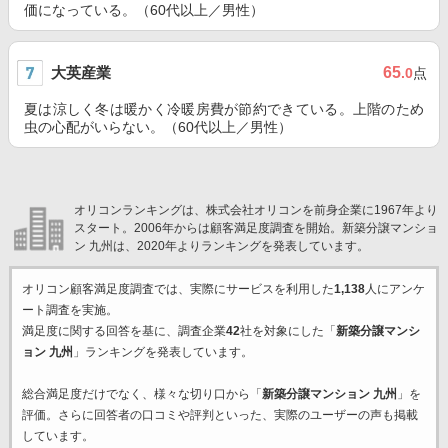
価になっている。（60代以上／男性）
大英産業
65
.0
点
夏は涼しく冬は暖かく冷暖房費が節約できている。上階のため
虫の心配がいらない。（60代以上／男性）
オリコンランキングは、株式会社オリコンを前身企業に1967年より
スタート。2006年からは顧客満足度調査を開始。新築分譲マンショ
ン 九州は、2020年よりランキングを発表しています。
オリコン顧客満足度調査では、実際にサービスを利用した
1,138
人にアンケ
ート調査を実施。
満足度に関する回答を基に、調査企業
42
社を対象にした「
新築分譲マンシ
ョン 九州
」ランキングを発表しています。
総合満足度だけでなく、様々な切り口から「
新築分譲マンション 九州
」を
評価。さらに回答者の口コミや評判といった、実際のユーザーの声も掲載
しています。