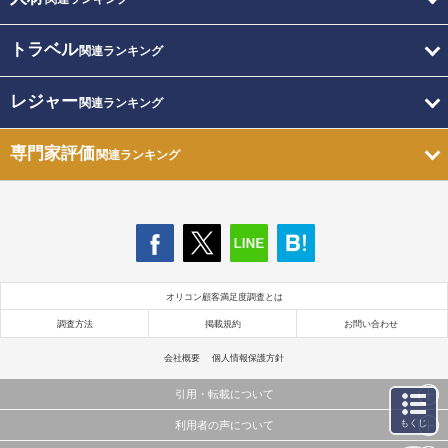
トラベル
関連ランキング
レジャー
関連ランキング
専門家評価
関連ランキング
オリコン顧客満足度調査とは
調査方法
掲載規約
お問い合わせ
会社概要
個人情報保護方針
引用・転載について
もくじ
利用者の声について
当サイトで公開されている情報（文字、写真、イラスト、画像データ等）及びこれらの配置・
編集および構造などについての著作権は株式会社oricon MEに帰属しております。