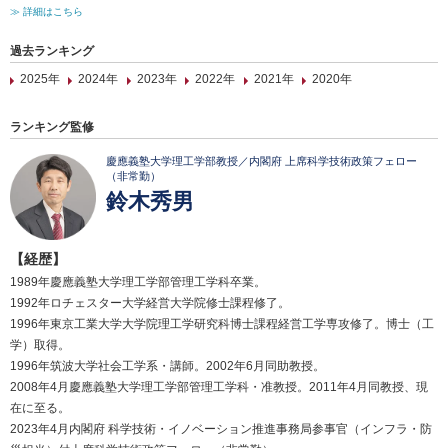
≫ 詳細はこちら
過去ランキング
2025年
2024年
2023年
2022年
2021年
2020年
ランキング監修
慶應義塾大学理工学部教授／内閣府 上席科学技術政策フェロー
（非常勤）
鈴木秀男
【経歴】
1989年慶應義塾大学理工学部管理工学科卒業。
1992年ロチェスター大学経営大学院修士課程修了。
1996年東京工業大学大学院理工学研究科博士課程経営工学専攻修了。博士（工
学）取得。
1996年筑波大学社会工学系・講師。2002年6月同助教授。
2008年4月慶應義塾大学理工学部管理工学科・准教授。2011年4月同教授、現
在に至る。
2023年4月内閣府 科学技術・イノベーション推進事務局参事官（インフラ・防