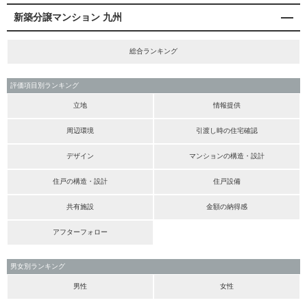
新築分譲マンション 九州
総合ランキング
評価項目別ランキング
立地
情報提供
周辺環境
引渡し時の住宅確認
デザイン
マンションの構造・設計
住戸の構造・設計
住戸設備
共有施設
金額の納得感
アフターフォロー
男女別ランキング
男性
女性