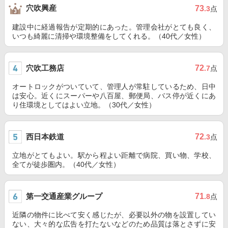
穴吹興産
73
.3
点
建設中に経過報告が定期的にあった。管理会社がとても良く、
いつも綺麗に清掃や環境整備をしてくれる。（40代／女性）
穴吹工務店
72
.7
点
オートロックがついていて、管理人が常駐しているため、日中
は安心。近くにスーパーや八百屋、郵便局、バス停が近くにあ
り住環境としてはよい立地。（30代／女性）
西日本鉄道
72
.3
点
立地がとてもよい。駅から程よい距離で病院、買い物、学校、
全てが徒歩圏内。（40代／女性）
第一交通産業グループ
71
.8
点
近隣の物件に比べて安く感じたが、必要以外の物を設置してい
ない、大々的な広告を打たないなどのため品質は落とさずに安