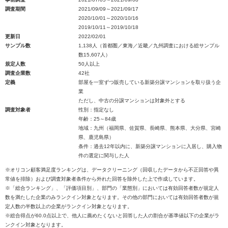
調査期間
2021/09/09～2021/09/17
2020/10/01～2020/10/16
2019/10/11～2019/10/18
更新日
2022/02/01
サンプル数
1,138人（首都圏／東海／近畿／九州調査における総サンプル
数15,607人）
規定人数
50人以上
調査企業数
42社
定義
部屋を一室ずつ販売している新築分譲マンションを取り扱う企
業
ただし、中古の分譲マンションは対象外とする
調査対象者
性別：指定なし
年齢：25～84歳
地域：九州（福岡県、佐賀県、長崎県、熊本県、大分県、宮崎
県、鹿児島県）
条件：過去12年以内に、新築分譲マンションに入居し、購入物
件の選定に関与した人
※オリコン顧客満足度ランキングは、データクリーニング（回収したデータから不正回答や異
常値を排除）および調査対象者条件から外れた回答を除外した上で作成しています。
※「総合ランキング」、「評価項目別」、部門の「業態別」においては有効回答者数が規定人
数を満たした企業のみランクイン対象となります。その他の部門においては有効回答者数が規
定人数の半数以上の企業がランクイン対象となります。
※総合得点が60.0点以上で、他人に薦めたくないと回答した人の割合が基準値以下の企業がラ
ンクイン対象となります。