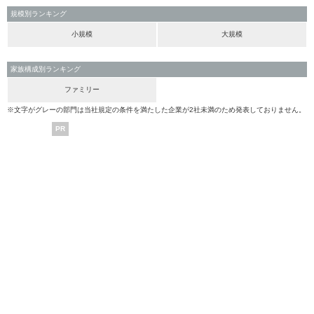
規模別ランキング
小規模
大規模
家族構成別ランキング
ファミリー
※文字がグレーの部門は当社規定の条件を満たした企業が2社未満のため発表しておりません。
PR