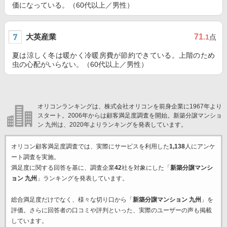
価になっている。（60代以上／男性）
大英産業
71
.1
点
夏は涼しく冬は暖かく冷暖房費が節約できている。上階のため
虫の心配がいらない。（60代以上／男性）
オリコンランキングは、株式会社オリコンを前身企業に1967年より
スタート。2006年からは顧客満足度調査を開始。新築分譲マンショ
ン 九州は、2020年よりランキングを発表しています。
オリコン顧客満足度調査では、実際にサービスを利用した
1,138
人にアンケ
ート調査を実施。
満足度に関する回答を基に、調査企業
42
社を対象にした「
新築分譲マンシ
ョン 九州
」ランキングを発表しています。
総合満足度だけでなく、様々な切り口から「
新築分譲マンション 九州
」を
評価。さらに回答者の口コミや評判といった、実際のユーザーの声も掲載
しています。