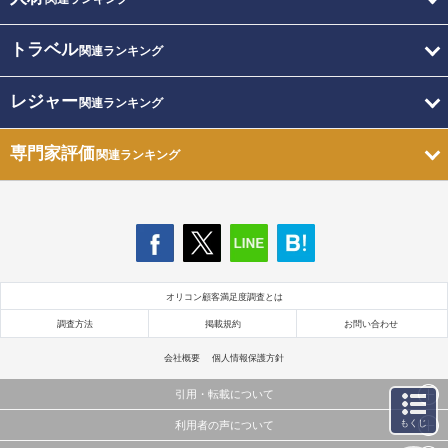
トラベル
関連ランキング
レジャー
関連ランキング
専門家評価
関連ランキング
オリコン顧客満足度調査とは
調査方法
掲載規約
お問い合わせ
会社概要
個人情報保護方針
引用・転載について
もくじ
利用者の声について
当サイトで公開されている情報（文字、写真、イラスト、画像データ等）及びこれらの配置・
編集および構造などについての著作権は株式会社oricon MEに帰属しております。