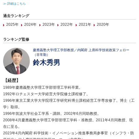
≫ 詳細はこちら
過去ランキング
2025年
2024年
2023年
2022年
2021年
2020年
ランキング監修
慶應義塾大学理工学部教授／内閣府 上席科学技術政策フェロー
（非常勤）
鈴木秀男
【経歴】
1989年慶應義塾大学理工学部管理工学科卒業。
1992年ロチェスター大学経営大学院修士課程修了。
1996年東京工業大学大学院理工学研究科博士課程経営工学専攻修了。博士（工
学）取得。
1996年筑波大学社会工学系・講師。2002年6月同助教授。
2008年4月慶應義塾大学理工学部管理工学科・准教授。2011年4月同教授、現
在に至る。
2023年4月内閣府 科学技術・イノベーション推進事務局参事官（インフラ・防