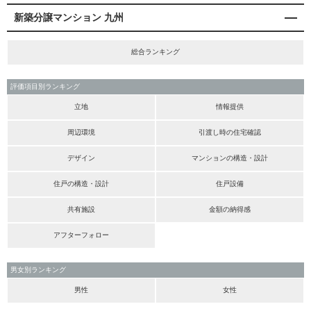
新築分譲マンション 九州
総合ランキング
評価項目別ランキング
立地
情報提供
周辺環境
引渡し時の住宅確認
デザイン
マンションの構造・設計
住戸の構造・設計
住戸設備
共有施設
金額の納得感
アフターフォロー
男女別ランキング
男性
女性