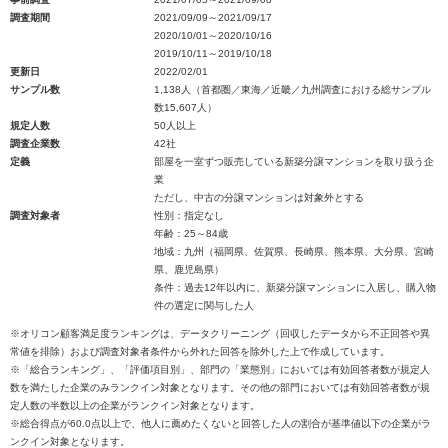
調査期間
2021/09/09～2021/09/17
2020/10/01～2020/10/16
2019/10/11～2019/10/18
更新日
2022/02/01
サンプル数
1,138人（首都圏／東海／近畿／九州調査における総サンプル
数15,607人）
規定人数
50人以上
調査企業数
42社
定義
部屋を一室ずつ販売している新築分譲マンションを取り扱う企
業
ただし、中古の分譲マンションは対象外とする
調査対象者
性別：指定なし
年齢：25～84歳
地域：九州（福岡県、佐賀県、長崎県、熊本県、大分県、宮崎
県、鹿児島県）
条件：過去12年以内に、新築分譲マンションに入居し、購入物
件の選定に関与した人
※オリコン顧客満足度ランキングは、データクリーニング（回収したデータから不正回答や異
常値を排除）および調査対象者条件から外れた回答を除外した上で作成しています。
※「総合ランキング」、「評価項目別」、部門の「業態別」においては有効回答者数が規定人
数を満たした企業のみランクイン対象となります。その他の部門においては有効回答者数が規
定人数の半数以上の企業がランクイン対象となります。
※総合得点が60.0点以上で、他人に薦めたくないと回答した人の割合が基準値以下の企業がラ
ンクイン対象となります。