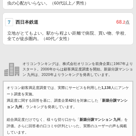
虫の心配がいらない。（60代以上／男性）
西日本鉄道
68
.2
点
立地がとてもよい。駅から程よい距離で病院、買い物、学校、
全てが徒歩圏内。（40代／女性）
オリコンランキングは、株式会社オリコンを前身企業に1967年より
スタート。2006年からは顧客満足度調査を開始。新築分譲マンショ
ン 九州は、2020年よりランキングを発表しています。
オリコン顧客満足度調査では、実際にサービスを利用した
1,138
人にアンケ
ート調査を実施。
満足度に関する回答を基に、調査企業
42
社を対象にした「
新築分譲マンシ
ョン 九州
」ランキングを発表しています。
総合満足度だけでなく、様々な切り口から「
新築分譲マンション 九州
」を
評価。さらに回答者の口コミや評判といった、実際のユーザーの声も掲載
しています。