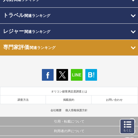
トラベル
関連ランキング
レジャー
関連ランキング
専門家評価
関連ランキング
オリコン顧客満足度調査とは
調査方法
掲載規約
お問い合わせ
会社概要
個人情報保護方針
引用・転載について
もくじ
利用者の声について
当サイトで公開されている情報（文字、写真、イラスト、画像データ等）及びこれらの配置・
編集および構造などについての著作権は株式会社oricon MEに帰属しております。