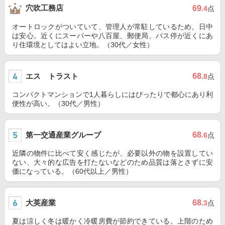
穴吹工務店
69
.4
点
オートロックがついていて、管理人が常駐しているため、日中
は安心。近くにスーパーや八百屋、郵便局、バス停が近くにあ
り住環境としてはよい立地。（30代／女性）
エス トラスト
68
.8
点
コンパクトマンションで1人暮らしにはぴったりで都心にあり利
便性が高い。（30代／男性）
第一交通産業グループ
68
.6
点
近隣の物件に比べて安く感じたが、必要以外の物を設置してい
ない、大々的な広告を打たないなどのため品質は落とさずに安
価になっている。（60代以上／男性）
大英産業
68
.3
点
夏は涼しく冬は暖かく冷暖房費が節約できている。上階のため