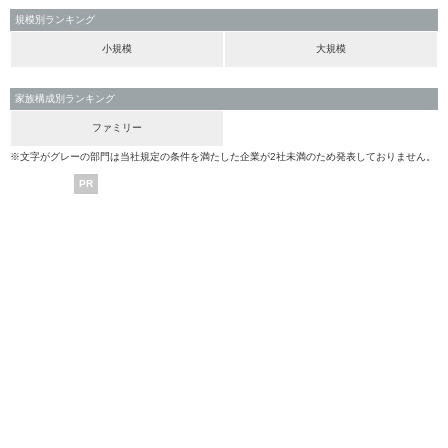
規模別ランキング
小規模
大規模
家族構成別ランキング
ファミリー
※文字がグレーの部門は当社規定の条件を満たした企業が2社未満のため発表しておりません。
PR