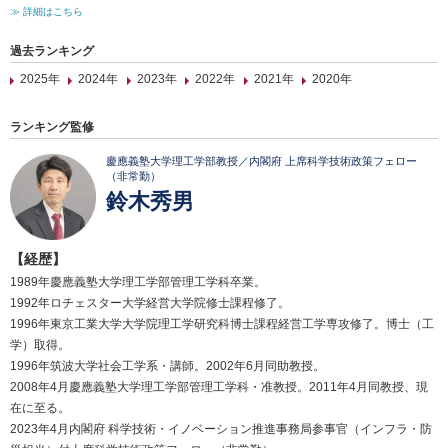
≫ 詳細はこちら
過去ランキング
2025年
2024年
2023年
2022年
2021年
2020年
ランキング監修
慶應義塾大学理工学部教授／内閣府 上席科学技術政策フェロー
（非常勤）
鈴木秀男
【経歴】
1989年慶應義塾大学理工学部管理工学科卒業。
1992年ロチェスター大学経営大学院修士課程修了。
1996年東京工業大学大学院理工学研究科博士課程経営工学専攻修了。博士（工
学）取得。
1996年筑波大学社会工学系・講師。2002年6月同助教授。
2008年4月慶應義塾大学理工学部管理工学科・准教授。2011年4月同教授、現
在に至る。
2023年4月内閣府 科学技術・イノベーション推進事務局参事官（インフラ・防