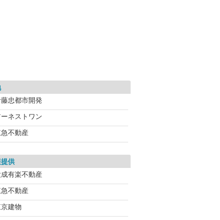
地
伊藤忠都市開発
アーネストワン
東急不動産
報提供
大成有楽不動産
東急不動産
東京建物