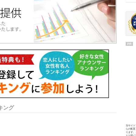
PR
キング
当サイト
らの配置
ります。
とは固く