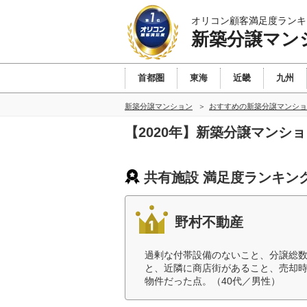
オリコン顧客満足度ランキ
新築分譲マン
首都圏
東海
近畿
九州
新築分譲マンション
おすすめの新築分譲マンショ
【2020年】新築分譲マンシ
共有施設 満足度ランキン
野村不動産
過剰な付帯設備のないこと、分譲総
と、近隣に商店街があること、売却
物件だった点。（40代／男性）