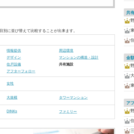
共
項目別に並び替えて比較することが出来ます。
情報提供
周辺環境
デザイン
マンションの構造・設計
金
住戸設備
共有施設
アフターフォロー
女性
大規模
タワーマンション
ア
DINKs
ファミリー