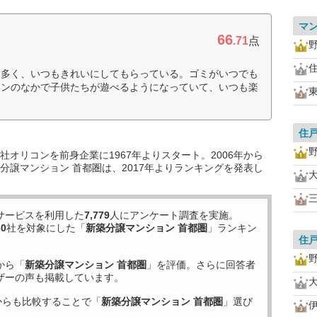
マ
66
.71
点
も多く、いつもきれいにしてもらっている。ゴミがいつでも
ョンのなかで子供たちが遊べるようになっていて、いつも楽
住
オリコンを前身企業に1967年よりスタート。2006年から
分譲マンション 首都圏は、2017年よりランキングを発表し
サービスを利用した
7,779
人にアンケート調査を実施。
60
社を対象にした「
新築分譲マンション 首都圏
」ランキン
住
から「
新築分譲マンション 首都圏
」を評価。さらに回答者
ザーの声も掲載しています。
からも比較することで「
新築分譲マンション 首都圏
」選び