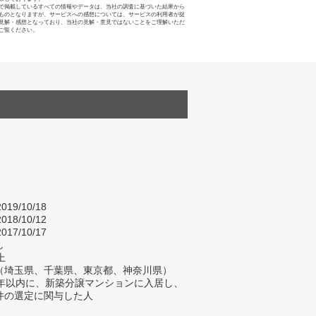
で掲載しているすべての情報やデータは、当社の調査に基づいた結果から
ものとなりますが、サービスへの感想については、サービスの利用者が提
見解・感想となっており、当社の見解・意見ではないことをご理解いただ
ご覧ください。
019/10/18
018/10/12
017/10/17
し
上
（埼玉県、千葉県、東京都、神奈川県）
2年以内に、新築分譲マンションに入居し、
件の選定に関与した人