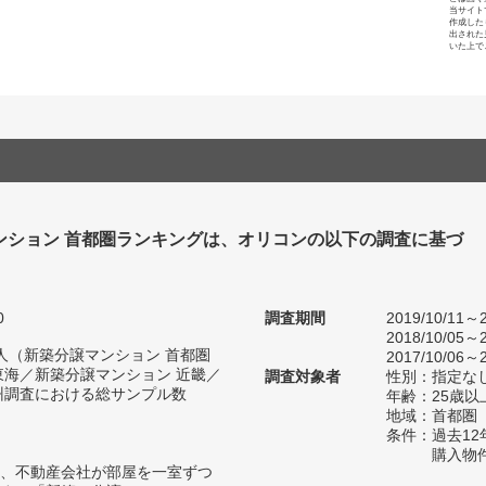
当サイト
作成した
出された
いた上で
ンション 首都圏ランキングは、オリコンの以下の調査に基づ
0
調査期間
2019/10/11～2
2018/10/05～2
79人（新築分譲マンション 首都圏
2017/10/06～2
東海／新築分譲マンション 近畿／
調査対象者
性別：指定な
州調査における総サンプル数
年齢：25歳以
地域：首都圏
条件：過去1
購入物
、不動産会社が部屋を一室ずつ