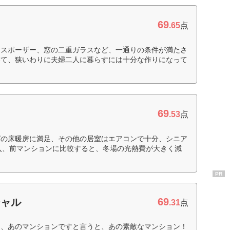
69
.65
点
ィスポーザー、窓の二重ガラスなど、一通りの条件が満たさ
いて、狭いわりに夫婦二人に暮らすには十分な作りになって
69
.53
点
グの床暖房に満足、その他の居室はエアコンで十分、シニア
入、前マンションに比較すると、冬場の光熱費が大きく減
PR
69
シャル
.31
点
て、あのマンションですと言うと、あの素敵なマンション！