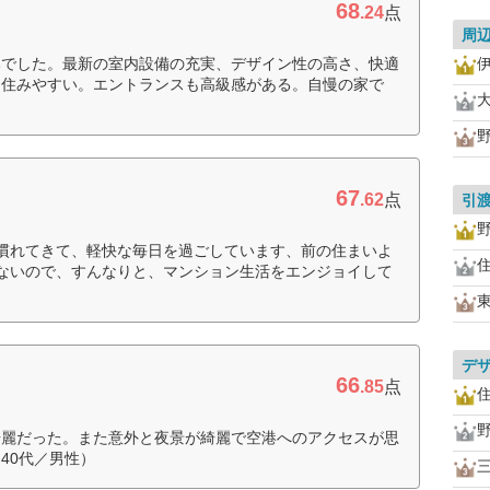
68
.24
点
周
みでした。最新の室内設備の充実、デザイン性の高さ、快適
も住みやすい。エントランスも高級感がある。自慢の家で
67
.62
点
引
慣れてきて、軽快な毎日を過ごしています、前の住まいよ
ないので、すんなりと、マンション生活をエンジョイして
デ
66
.85
点
綺麗だった。また意外と夜景が綺麗で空港へのアクセスが思
40代／男性）