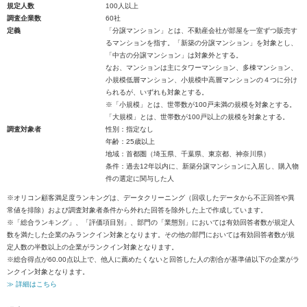
規定人数
100人以上
調査企業数
60社
定義
「分譲マンション」とは、不動産会社が部屋を一室ずつ販売す
るマンションを指す。「新築の分譲マンション」を対象とし、
「中古の分譲マンション」は対象外とする。
なお、マンションは主にタワーマンション、多棟マンション、
小規模低層マンション、小規模中高層マンションの４つに分け
られるが、いずれも対象とする。
※「小規模」とは、世帯数が100戸未満の規模を対象とする。
「大規模」とは、世帯数が100戸以上の規模を対象とする。
調査対象者
性別：指定なし
年齢：25歳以上
地域：首都圏（埼玉県、千葉県、東京都、神奈川県）
条件：過去12年以内に、新築分譲マンションに入居し、購入物
件の選定に関与した人
※オリコン顧客満足度ランキングは、データクリーニング（回収したデータから不正回答や異
常値を排除）および調査対象者条件から外れた回答を除外した上で作成しています。
※「総合ランキング」、「評価項目別」、部門の「業態別」においては有効回答者数が規定人
数を満たした企業のみランクイン対象となります。その他の部門においては有効回答者数が規
定人数の半数以上の企業がランクイン対象となります。
※総合得点が60.00点以上で、他人に薦めたくないと回答した人の割合が基準値以下の企業がラ
ンクイン対象となります。
≫ 詳細はこちら