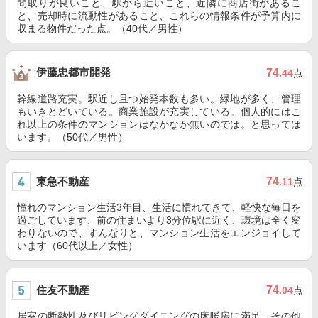
間取りが良いこと、駅から近いこと、近隣に商店街があるこ
と、売却時に流動性があること、これらの情報条件が予算内に
収まる物件だった点。（40代／男性）
伊藤忠都市開発
74
.44
点
幹線道路充実。駅近し且つ始発本数も多い。緑地が多く、管理
もいきとどいている。商業施設が充実している。個人的にはこ
れ以上の条件のマンションはなかなか無いのでは。と思っては
います。（50代／男性）
東急不動産
74
.11
点
憧れのマンション生活3年目、生活に慣れてきて、軽快な毎日を
過ごしています、前の住まいより3分位駅に近く、環境は全く変
わりないので、すんなりと、マンション生活をエンジョイして
います（60代以上／女性）
住友不動産
74
.04
点
居室の断熱性及びリビングダイニングの床暖房に満足、その他