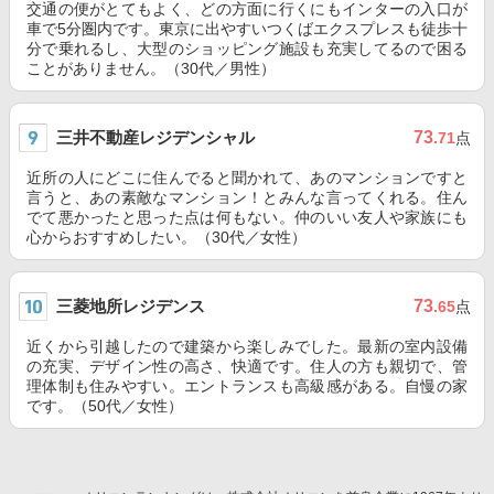
交通の便がとてもよく、どの方面に行くにもインターの入口が
車で5分圏内です。東京に出やすいつくばエクスプレスも徒歩十
分で乗れるし、大型のショッピング施設も充実してるので困る
ことがありません。（30代／男性）
三井不動産レジデンシャル
73
.71
点
近所の人にどこに住んでると聞かれて、あのマンションですと
言うと、あの素敵なマンション！とみんな言ってくれる。住ん
でて悪かったと思った点は何もない。仲のいい友人や家族にも
心からおすすめしたい。（30代／女性）
三菱地所レジデンス
73
.65
点
近くから引越したので建築から楽しみでした。最新の室内設備
の充実、デザイン性の高さ、快適です。住人の方も親切で、管
理体制も住みやすい。エントランスも高級感がある。自慢の家
です。（50代／女性）