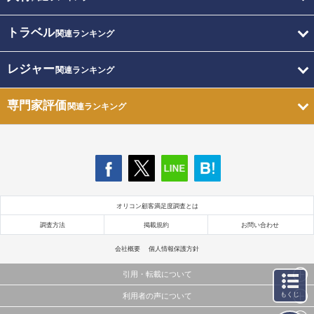
トラベル
関連ランキング
レジャー
関連ランキング
専門家評価
関連ランキング
オリコン顧客満足度調査とは
調査方法
掲載規約
お問い合わせ
会社概要
個人情報保護方針
引用・転載について
もくじ
利用者の声について
当サイトで公開されている情報（文字、写真、イラスト、画像データ等）及びこれらの配置・
編集および構造などについての著作権は株式会社oricon MEに帰属しております。