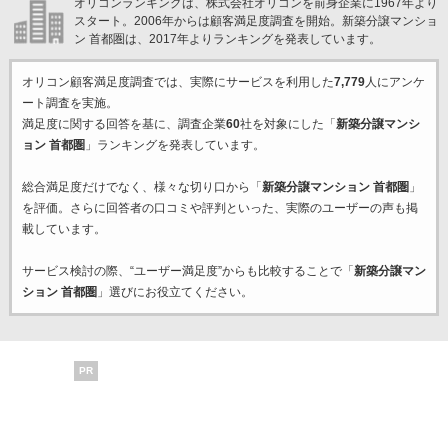
オリコンランキングは、株式会社オリコンを前身企業に1967年より
スタート。2006年からは顧客満足度調査を開始。新築分譲マンショ
ン 首都圏は、2017年よりランキングを発表しています。
オリコン顧客満足度調査では、実際にサービスを利用した
7,779
人にアンケ
ート調査を実施。
満足度に関する回答を基に、調査企業
60
社を対象にした「
新築分譲マンシ
ョン 首都圏
」ランキングを発表しています。
総合満足度だけでなく、様々な切り口から「
新築分譲マンション 首都圏
」
を評価。さらに回答者の口コミや評判といった、実際のユーザーの声も掲
載しています。
サービス検討の際、“ユーザー満足度”からも比較することで「
新築分譲マン
ション 首都圏
」選びにお役立てください。
PR