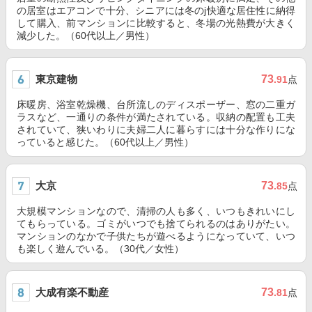
の居室はエアコンで十分、シニアには冬のj快適な居住性に納得
して購入、前マンションに比較すると、冬場の光熱費が大きく
減少した。（60代以上／男性）
東京建物
73
.91
点
床暖房、浴室乾燥機、台所流しのディスポーザー、窓の二重ガ
ラスなど、一通りの条件が満たされている。収納の配置も工夫
されていて、狭いわりに夫婦二人に暮らすには十分な作りにな
っていると感じた。（60代以上／男性）
大京
73
.85
点
大規模マンションなので、清掃の人も多く、いつもきれいにし
てもらっている。ゴミがいつでも捨てられるのはありがたい。
マンションのなかで子供たちが遊べるようになっていて、いつ
も楽しく遊んでいる。（30代／女性）
大成有楽不動産
73
.81
点