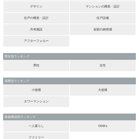
デザイン
マンションの構造・設計
住戸の構造・設計
住戸設備
共有施設
金額の納得感
アフターフォロー
男女別ランキング
男性
女性
規模別ランキング
小規模
大規模
タワーマンション
家族構成別ランキング
一人暮らし
DINKs
ファミリー