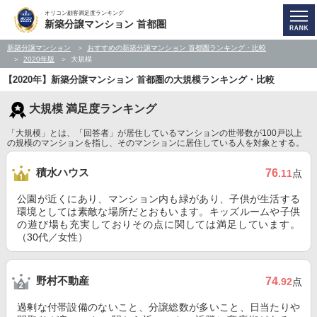
オリコン顧客満足度ランキング
新築分譲マンション 首都圏
新築分譲マンション
おすすめの新築分譲マンション 首都圏ランキング・比較
2020年版
大規模
【2020年】新築分譲マンション 首都圏の大規模ランキング・比較
大規模 満足度ランキング
「大規模」とは、「回答者」が居住しているマンションの世帯数が100戸以上
の規模のマンションを指し、そのマンションに居住している人を対象とする。
積水ハウス
76
.11
点
公園が近くにあり、マンション内も緑があり、子供が生活する
環境としては素敵な場所だとおもいます。キッズルームや子供
の遊び場も充実しておりその点に関しては満足しています。
（30代／女性）
野村不動産
74
.92
点
過剰な付帯設備のないこと、分譲総数が多いこと、日当たりや