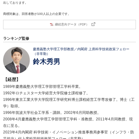
出しております。
商標対象は、回答者数が100人以上の企業です。
継続意向データ（PDF）
ランキング監修
慶應義塾大学理工学部教授／内閣府 上席科学技術政策フェロー
（非常勤）
鈴木秀男
【経歴】
1989年慶應義塾大学理工学部管理工学科卒業。
1992年ロチェスター大学経営大学院修士課程修了。
1996年東京工業大学大学院理工学研究科博士課程経営工学専攻修了。博士（工
学）取得。
1996年筑波大学社会工学系・講師。2002年6月同助教授。
2008年4月慶應義塾大学理工学部管理工学科・准教授。2011年4月同教授、現
在に至る。
2023年4月内閣府 科学技術・イノベーション推進事務局参事官（インフラ・防
災担当）付上席科学技術政策フェロー（非常勤）