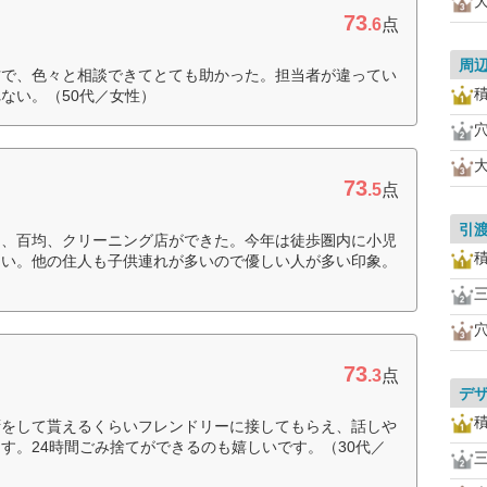
73
.6
点
周
方で、色々と相談できてとても助かった。担当者が違ってい
ない。（50代／女性）
73
.5
点
引
ア、百均、クリーニング店ができた。今年は徒歩圏内に小児
良い。他の住人も子供連れが多いので優しい人が多い印象。
73
.3
点
デ
拶をして貰えるくらいフレンドリーに接してもらえ、話しや
す。24時間ごみ捨てができるのも嬉しいです。（30代／