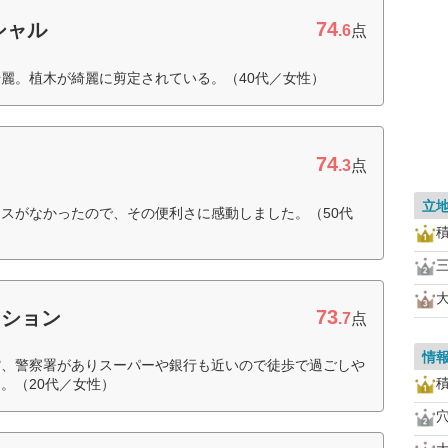
74
シャル
.6
点
麗。植木が綺麗に剪定されている。（40代／女性）
74
.3
点
立
スがなかったので、その便利さに感動しました。（50代
73
ーション
.7
点
情
館、警察署がありスーパーや銀行も近いので徒歩で過ごしや
。（20代／女性）