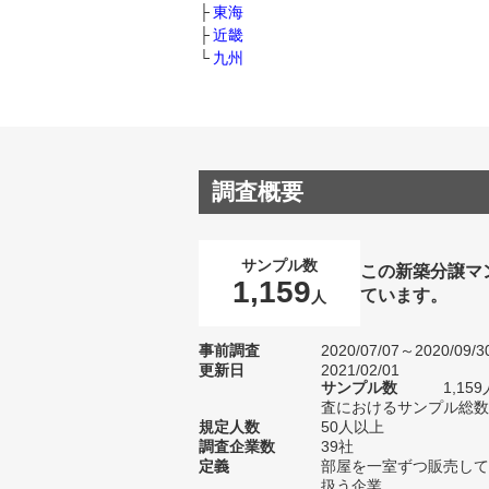
東海
近畿
九州
調査概要
サンプル数
この新築分譲マ
1,159
ています。
人
事前調査
2020/07/07～2020/09/3
更新日
2021/02/01
サンプル数
1,1
査におけるサンプル総数1
規定人数
50人以上
調査企業数
39社
定義
部屋を一室ずつ販売して
扱う企業