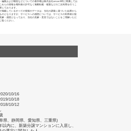
・編集および構造などについての著作権は株式会社oricon MEに帰属してお
これらの情報を権利者の許可なく無断転載・複製などの二次利用を行うこ
禁じております。
で掲載しているすべての情報やデータは、当社の調査に基づいた結果から
ものとなりますが、サービスへの感想については、サービスの利用者が提
見解・感想となっており、当社の見解・意見ではないことをご理解いただ
ご覧ください。
020/10/16
019/10/18
018/10/12
し
歳
岐阜県、静岡県、愛知県、三重県)
2年以内に、新築分譲マンションに入居し、
件の選定に関与した人