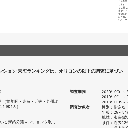
らの配置
ります。
とは固く
当サイト
作成した
出された
いた上で
ンション 東海ランキングは、オリコンの以下の調査に基づい
0
調査期間
2020/10/01～2
2019/10/11～2
59人（首都圏・東海・近畿・九州調
2018/10/05～2
4,904人）
調査対象者
性別：指定な
年齢：25～84
地域：東海(
いる新築分譲マンションを取り
条件：過去1
購入物