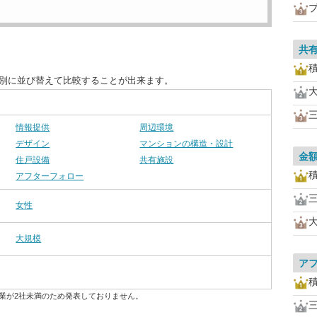
共
目別に並び替えて比較することが出来ます。
情報提供
周辺環境
デザイン
マンションの構造・設計
金
住戸設備
共有施設
アフターフォロー
女性
大規模
ア
業が2社未満のため発表しておりません。