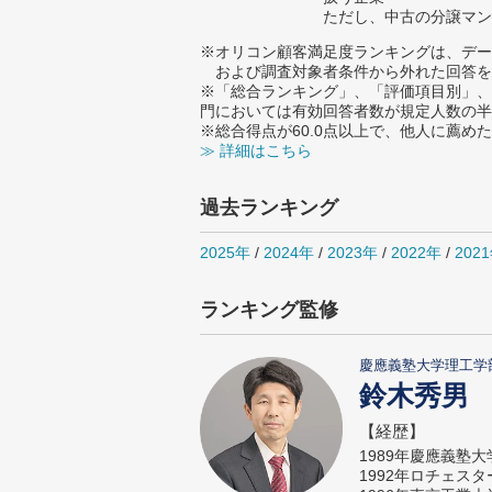
ただし、中古の分譲マン
※オリコン顧客満足度ランキングは、デー
および調査対象者条件から外れた回答を
※「総合ランキング」、「評価項目別」、
門においては有効回答者数が規定人数の半
※総合得点が60.0点以上で、他人に薦
≫ 詳細はこちら
過去ランキング
2025年
/
2024年
/
2023年
/
2022年
/
202
ランキング監修
慶應義塾大学理工学
鈴木秀男
【経歴】
1989年慶應義塾
1992年ロチェス