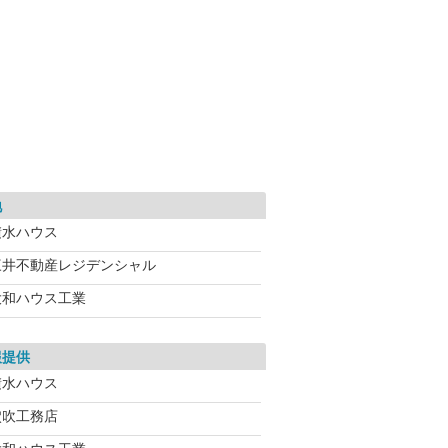
地
積水ハウス
三井不動産レジデンシャル
大和ハウス工業
報提供
積水ハウス
穴吹工務店