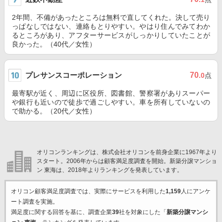
2年間、不備があったところは無料で直してくれた。決して売り
っぱなしではない、連絡もとりやすい。やはり住んでみてわか
るところがあり、アフターサービスがしっかりしていたことが
良かった。（40代／女性）
プレサンスコーポレーション
70
.0
点
最寄駅が近く、周辺に区役所、図書館、警察署がありスーパー
や銀行も近いので徒歩で過ごしやすい。車を所有していないの
で助かる。（20代／女性）
オリコンランキングは、株式会社オリコンを前身企業に1967年より
スタート。2006年からは顧客満足度調査を開始。新築分譲マンショ
ン 東海は、2018年よりランキングを発表しています。
オリコン顧客満足度調査では、実際にサービスを利用した
1,159
人にアンケ
ート調査を実施。
満足度に関する回答を基に、調査企業
39
社を対象にした「
新築分譲マンシ