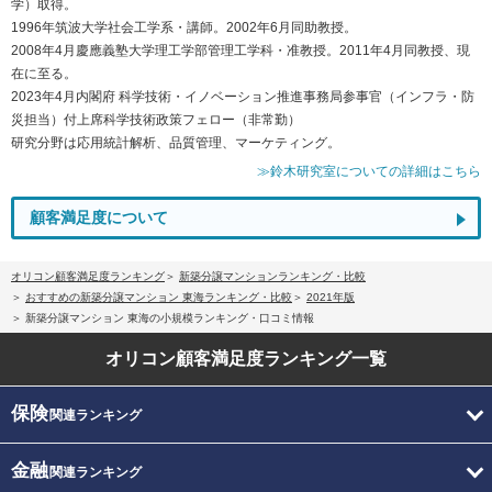
学）取得。
1996年筑波大学社会工学系・講師。2002年6月同助教授。
2008年4月慶應義塾大学理工学部管理工学科・准教授。2011年4月同教授、現
在に至る。
2023年4月内閣府 科学技術・イノベーション推進事務局参事官（インフラ・防
災担当）付上席科学技術政策フェロー（非常勤）
研究分野は応用統計解析、品質管理、マーケティング。
≫鈴木研究室についての詳細はこちら
顧客満足度について
オリコン顧客満足度ランキング
新築分譲マンションランキング・比較
おすすめの新築分譲マンション 東海ランキング・比較
2021年版
新築分譲マンション 東海の小規模ランキング・口コミ情報
オリコン顧客満足度
ランキング一覧
保険
関連ランキング
金融
関連ランキング