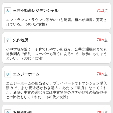
三井不動産レジデンシャル
71
.3
点
エントランス・ラウンジ等がいつも綺麗。植木が綺麗に剪定さ
れている。（40代／女性）
矢作地所
70
.9
点
小中学校が近く、子育てしやすい街並み。公共交通機関までも
徒歩圏内で便利。スーパーも近くにあるので、散歩にもちょう
どいい。（30代／女性）
エムジーホーム
70
.5
点
エムジーホームの担当者が、プライベートでもマンション購入
済みで、より親近感がわき購入にあたって親身になってくれ
た。新築or中古の選択時には中古物件の見学や他社の新築物件
との比較もしてくれた。（40代／女性）
近鉄不動産
70
.1
点