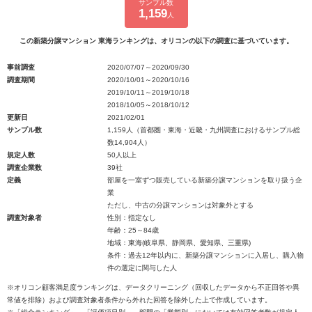
サンプル数
1,159
人
この新築分譲マンション 東海ランキングは、オリコンの以下の調査に基づいています。
事前調査
2020/07/07～2020/09/30
調査期間
2020/10/01～2020/10/16
2019/10/11～2019/10/18
2018/10/05～2018/10/12
更新日
2021/02/01
サンプル数
1,159人（首都圏・東海・近畿・九州調査におけるサンプル総
数14,904人）
規定人数
50人以上
調査企業数
39社
定義
部屋を一室ずつ販売している新築分譲マンションを取り扱う企
業
ただし、中古の分譲マンションは対象外とする
調査対象者
性別：指定なし
年齢：25～84歳
地域：東海(岐阜県、静岡県、愛知県、三重県)
条件：過去12年以内に、新築分譲マンションに入居し、購入物
件の選定に関与した人
※オリコン顧客満足度ランキングは、データクリーニング（回収したデータから不正回答や異
常値を排除）および調査対象者条件から外れた回答を除外した上で作成しています。