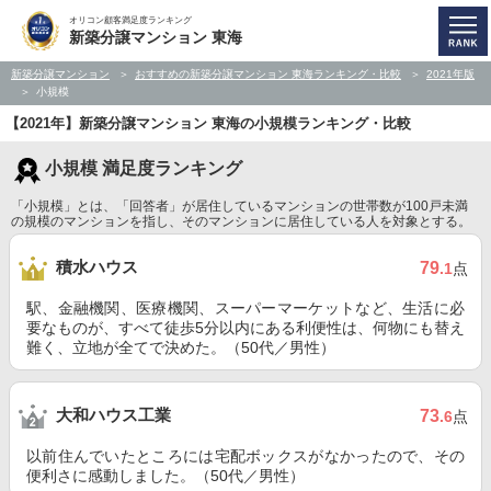
オリコン顧客満足度ランキング
新築分譲マンション 東海
新築分譲マンション
おすすめの新築分譲マンション 東海ランキング・比較
2021年版
小規模
【2021年】新築分譲マンション 東海の小規模ランキング・比較
小規模 満足度ランキング
「小規模」とは、「回答者」が居住しているマンションの世帯数が100戸未満
の規模のマンションを指し、そのマンションに居住している人を対象とする。
積水ハウス
79
.1
点
駅、金融機関、医療機関、スーパーマーケットなど、生活に必
要なものが、すべて徒歩5分以内にある利便性は、何物にも替え
難く、立地が全てで決めた。（50代／男性）
大和ハウス工業
73
.6
点
以前住んでいたところには宅配ボックスがなかったので、その
便利さに感動しました。（50代／男性）