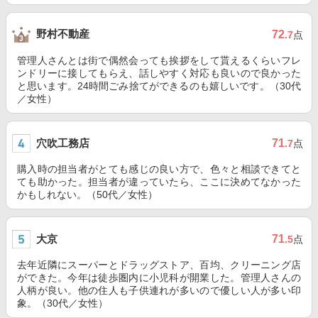
野村不動産
72
.7
点
管理人さんとは街で偶然会っても挨拶をして貰えるくらいフレ
ンドリーに接してもらえ、話しやすく対応も良いので良かった
と思います。24時間ごみ捨てができるのも嬉しいです。（30代
／女性）
穴吹工務店
71
.7
点
購入時の担当者がとても感じの良い方で、色々と相談できてと
ても助かった。担当者が違っていたら、ここに決めてなかった
かもしれない。（50代／女性）
大京
71
.5
点
去年近隣にスーパーとドラッグストア、百均、クリーニング店
ができた。今年は徒歩圏内に小児科が開業した。管理人さんの
人柄が良い。他の住人も子供連れが多いので優しい人が多い印
象。（30代／女性）