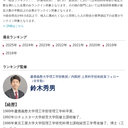
※「総合ランキング」、「評価項目別」、部門の「業態別」においては有効回答者数が規定人
数を満たした企業のみランクイン対象となります。その他の部門においては有効回答者数が規
定人数の半数以上の企業がランクイン対象となります。
※総合得点が60.0点以上で、他人に薦めたくないと回答した人の割合が基準値以下の企業がラ
ンクイン対象となります。
≫ 詳細はこちら
過去ランキング
2025年
2024年
2023年
2022年
2021年
2020年
2019年
2018年
ランキング監修
慶應義塾大学理工学部教授／内閣府 上席科学技術政策フェロー
（非常勤）
鈴木秀男
【経歴】
1989年慶應義塾大学理工学部管理工学科卒業。
1992年ロチェスター大学経営大学院修士課程修了。
1996年東京工業大学大学院理工学研究科博士課程経営工学専攻修了。博士（工