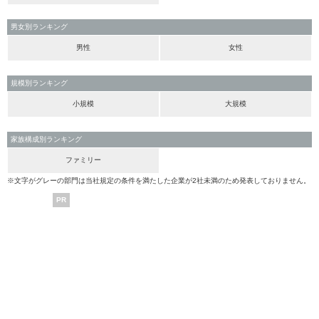
男女別ランキング
男性
女性
規模別ランキング
小規模
大規模
家族構成別ランキング
ファミリー
※文字がグレーの部門は当社規定の条件を満たした企業が2社未満のため発表しておりません。
PR