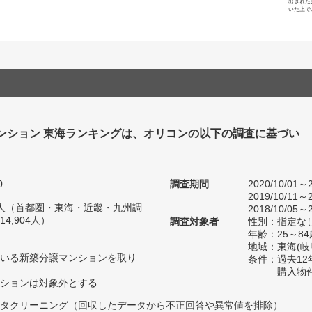
出された
いた上で
ンション 東海ランキングは、オリコンの以下の調査に基づい
0
調査期間
2020/10/01～2
2019/10/11～2
59人（首都圏・東海・近畿・九州調
2018/10/05～2
4,904人）
調査対象者
性別：指定な
年齢：25～84
地域：東海(
いる新築分譲マンションを取り
条件：過去1
購入物
ションは対象外とする
タクリーニング（回収したデータから不正回答や異常値を排除）