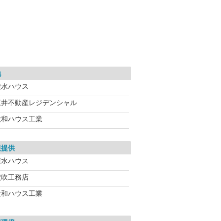
地
積水ハウス
三井不動産レジデンシャル
大和ハウス工業
報提供
積水ハウス
穴吹工務店
大和ハウス工業