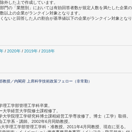
除外した上で作成しています。
部門の「業態別」においては有効回答者数が規定人数を満たした企業の
数以上の企業がランクイン対象となります。
めたくないと回答した人の割合が基準値以下の企業がランクイン対象とな
1年
/
2020年
/
2019年
/
2018年
部教授／内閣府 上席科学技術政策フェロー（非常勤）
大学理工学部管理工学科卒業。
ター大学経営大学院修士課程修了。
大学大学院理工学研究科博士課程経営工学専攻修了。博士（工学）取得。
社会工学系・講師。2002年6月同助教授。
義塾大学理工学部管理工学科・准教授。2011年4月同教授、現在に至る。
府 科学技術・イノベーション推進事務局参事官（インフラ・防災担当）