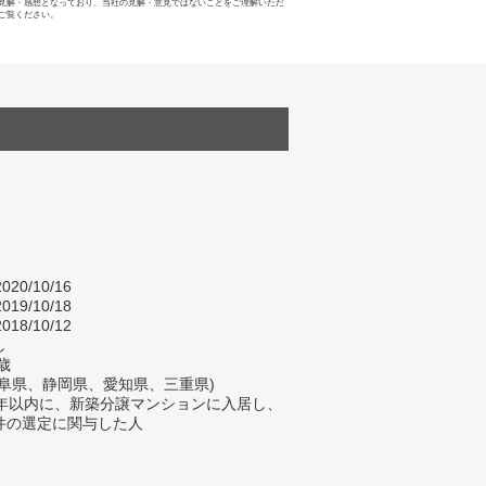
見解・感想となっており、当社の見解・意見ではないことをご理解いただ
ご覧ください。
020/10/16
019/10/18
018/10/12
し
歳
岐阜県、静岡県、愛知県、三重県)
2年以内に、新築分譲マンションに入居し、
件の選定に関与した人