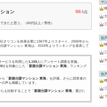
マ
66
ーション
.5
点
できたと思う。（60代以上／男性）
住
オリコンを前身企業に1967年よりスタート。2006年から
分譲マンション 東海は、2018年よりランキングを発表して
サービスを利用した
1,159
人にアンケート調査を実施。
39
社を対象にした「
新築分譲マンション 東海
」ランキング
住
から「
新築分譲マンション 東海
」を評価。さらに回答者の
ーの声も掲載しています。
からも比較することで「
新築分譲マンション 東海
」選びに