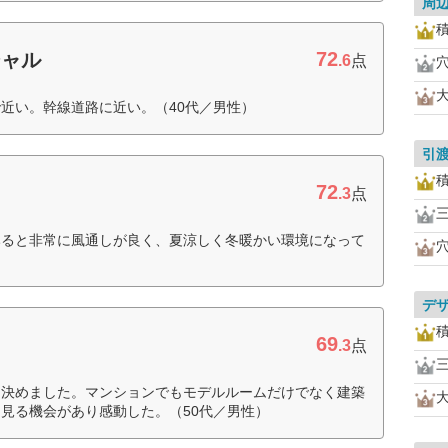
周
72
シャル
.6
点
近い。幹線道路に近い。（40代／男性）
引
72
.3
点
みると非常に風通しが良く、夏涼しく冬暖かい環境になって
デ
69
.3
点
を決めました。マンションでもモデルルームだけでなく建築
見る機会があり感動した。（50代／男性）