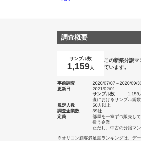
調査概要
サンプル数
この新築分譲マ
1,159
ています。
人
事前調査
2020/07/07～2020/09/3
更新日
2021/02/01
サンプル数
1,1
査におけるサンプル総数1
規定人数
50人以上
調査企業数
39社
定義
部屋を一室ずつ販売して
扱う企業
ただし、中古の分譲マン
※オリコン顧客満足度ランキングは、デー