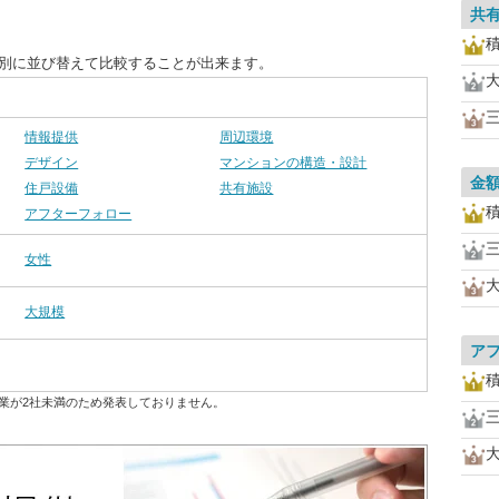
共
目別に並び替えて比較することが出来ます。
情報提供
周辺環境
デザイン
マンションの構造・設計
金
住戸設備
共有施設
アフターフォロー
女性
大規模
ア
業が2社未満のため発表しておりません。