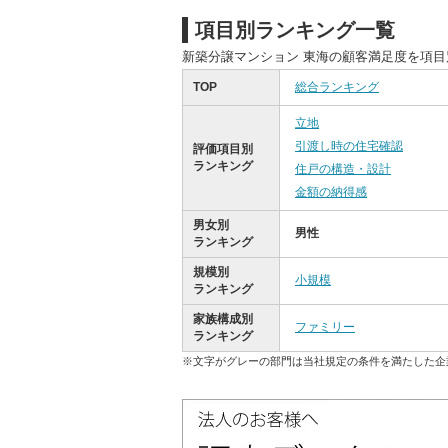
項目別ランキング一覧
新築分譲マンション 東海の顧客満足度を項
TOP
総合ランキング
立地
引渡し時の住宅確認
評価項目別
ランキング
住戸の構造・設計
金額の納得感
男女別
男性
ランキング
規模別
小規模
ランキング
家族構成別
ファミリー
ランキング
※文字がグレーの部門は当社規定の条件を満たした企