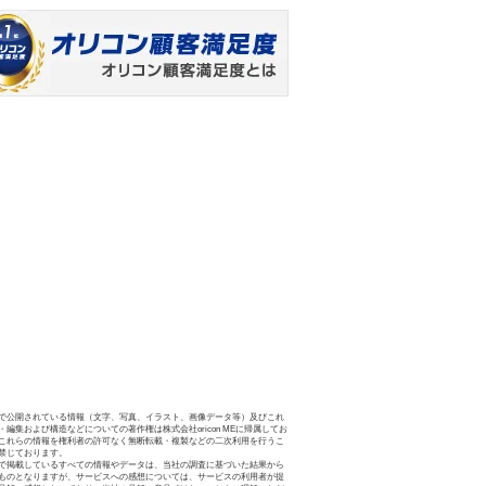
で公開されている情報（文字、写真、イラスト、画像データ等）及びこれ
・編集および構造などについての著作権は株式会社oricon MEに帰属してお
これらの情報を権利者の許可なく無断転載・複製などの二次利用を行うこ
禁じております。
で掲載しているすべての情報やデータは、当社の調査に基づいた結果から
ものとなりますが、サービスへの感想については、サービスの利用者が提