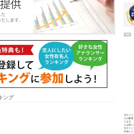
PR
キング
当サイト
らの配置
ります。
とは固く
当サイト
作成した