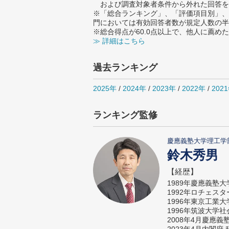
および調査対象者条件から外れた回答を
※「総合ランキング」、「評価項目別」、
門においては有効回答者数が規定人数の半
※総合得点が60.0点以上で、他人に薦
≫ 詳細はこちら
過去ランキング
2025年
/
2024年
/
2023年
/
2022年
/
202
ランキング監修
慶應義塾大学理工学
鈴木秀男
【経歴】
1989年慶應義塾
1992年ロチェス
1996年東京工業
1996年筑波大学
2008年4月慶應
2023年4月内閣