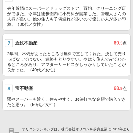
去年近隣にスーパーとドラッグストア、百均、クリーニング店
ができた。今年は徒歩圏内に小児科が開業した。管理人さんの
人柄が良い。他の住人も子供連れが多いので優しい人が多い印
象。（30代／女性）
近鉄不動産
69
.3
点
2年間、不備があったところは無料で直してくれた。決して売り
っぱなしではない、連絡もとりやすい。やはり住んでみてわか
るところがあり、アフターサービスがしっかりしていたことが
良かった。（40代／女性）
宝不動産
68
.9
点
駅やスーパーも近く、住みやすく、お値打ちな金額で購入でき
たと思う。（50代／女性）
オリコンランキングは、株式会社オリコンを前身企業に1967年より