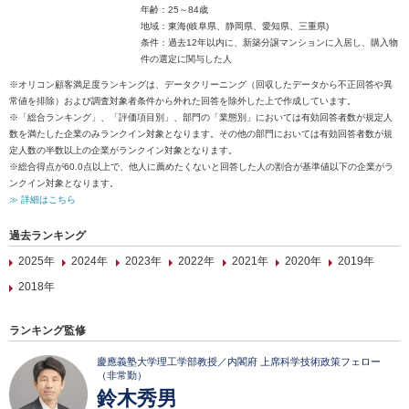
年齢：25～84歳
地域：東海(岐阜県、静岡県、愛知県、三重県)
条件：過去12年以内に、新築分譲マンションに入居し、購入物
件の選定に関与した人
※オリコン顧客満足度ランキングは、データクリーニング（回収したデータから不正回答や異
常値を排除）および調査対象者条件から外れた回答を除外した上で作成しています。
※「総合ランキング」、「評価項目別」、部門の「業態別」においては有効回答者数が規定人
数を満たした企業のみランクイン対象となります。その他の部門においては有効回答者数が規
定人数の半数以上の企業がランクイン対象となります。
※総合得点が60.0点以上で、他人に薦めたくないと回答した人の割合が基準値以下の企業がラ
ンクイン対象となります。
≫ 詳細はこちら
過去ランキング
2025年
2024年
2023年
2022年
2021年
2020年
2019年
2018年
ランキング監修
慶應義塾大学理工学部教授／内閣府 上席科学技術政策フェロー
（非常勤）
鈴木秀男