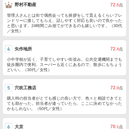
野村不動産
72
.5
点
管理人さんとは街で偶然会っても挨拶をして貰えるくらいフレ
ンドリーに接してもらえ、話しやすく対応も良いので良かった
と思います。24時間ごみ捨てができるのも嬉しいです。（30代
／女性）
矢作地所
72
.4
点
小中学校が近く、子育てしやすい街並み。公共交通機関までも
徒歩圏内で便利。スーパーも近くにあるので、散歩にもちょう
どいい。（30代／女性）
穴吹工務店
72
.0
点
購入時の担当者がとても感じの良い方で、色々と相談できてと
ても助かった。担当者が違っていたら、ここに決めてなかった
かもしれない。（50代／女性）
大京
70
.1
点