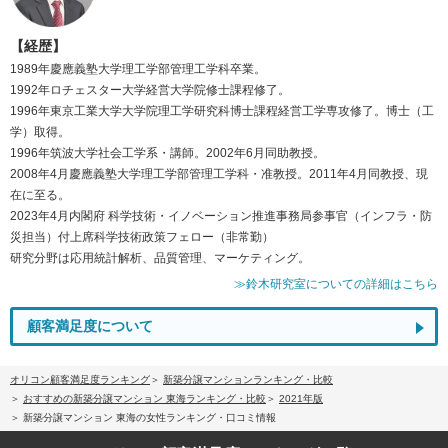
【経歴】
1989年慶應義塾大学理工学部管理工学科卒業。
1992年ロチェスター大学経営大学院修士課程修了。
1996年東京工業大学大学院理工学研究科博士課程経営工学専攻修了。博士（工
学）取得。
1996年筑波大学社会工学系・講師。2002年6月同助教授。
2008年4月慶應義塾大学理工学部管理工学科・准教授。2011年4月同教授、現
在に至る。
2023年4月内閣府 科学技術・イノベーション推進事務局参事官（インフラ・防
災担当）付上席科学技術政策フェロー（非常勤）
研究分野は応用統計解析、品質管理、マーケティング。
≫鈴木研究室についての詳細はこちら
顧客満足度について
オリコン顧客満足度ランキング
新築分譲マンションランキング・比較
おすすめの新築分譲マンション 東海ランキング・比較
2021年版
新築分譲マンション 東海の女性ランキング・口コミ情報