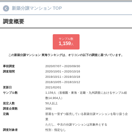
新築分譲マンション TOP
調査概要
サンプル数
1,159
人
この新築分譲マンション 東海ランキングは、オリコンの以下の調査に基づいています。
事前調査
2020/07/07～2020/09/30
調査期間
2020/10/01～2020/10/16
2019/10/11～2019/10/18
2018/10/05～2018/10/12
更新日
2021/02/01
サンプル数
1,159人（首都圏・東海・近畿・九州調査におけるサンプル総
数14,904人）
規定人数
50人以上
調査企業数
39社
定義
部屋を一室ずつ販売している新築分譲マンションを取り扱う企
業
ただし、中古の分譲マンションは対象外とする
調査対象者
性別：指定なし