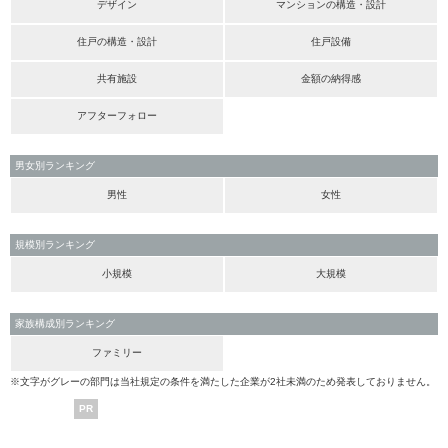
デザイン
マンションの構造・設計
住戸の構造・設計
住戸設備
共有施設
金額の納得感
アフターフォロー
男女別ランキング
男性
女性
規模別ランキング
小規模
大規模
家族構成別ランキング
ファミリー
※文字がグレーの部門は当社規定の条件を満たした企業が2社未満のため発表しておりません。
PR