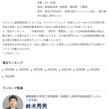
年齢：25～84歳
地域：東海(岐阜県、静岡県、愛知県、三重県)
条件：過去12年以内に、新築分譲マンションに入居し、購入物
件の選定に関与した人
※オリコン顧客満足度ランキングは、データクリーニング（回収したデータから不正回答や異
常値を排除）および調査対象者条件から外れた回答を除外した上で作成しています。
※「総合ランキング」、「評価項目別」、部門の「業態別」においては有効回答者数が規定人
数を満たした企業のみランクイン対象となります。その他の部門においては有効回答者数が規
定人数の半数以上の企業がランクイン対象となります。
※総合得点が60.0点以上で、他人に薦めたくないと回答した人の割合が基準値以下の企業がラ
ンクイン対象となります。
≫ 詳細はこちら
過去ランキング
2025年
2024年
2023年
2022年
2021年
2020年
2019年
2018年
ランキング監修
慶應義塾大学理工学部教授／内閣府 上席科学技術政策フェロー
（非常勤）
鈴木秀男