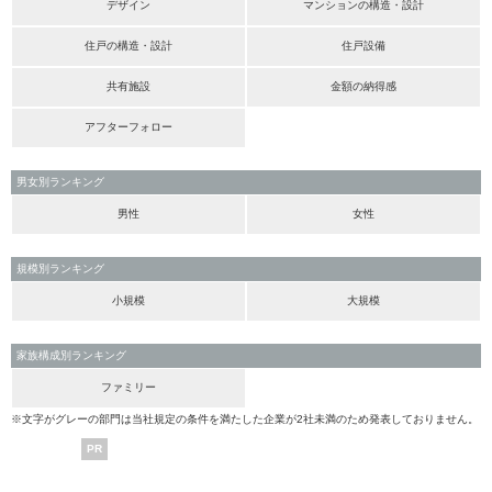
デザイン
マンションの構造・設計
住戸の構造・設計
住戸設備
共有施設
金額の納得感
アフターフォロー
男女別ランキング
男性
女性
規模別ランキング
小規模
大規模
家族構成別ランキング
ファミリー
※文字がグレーの部門は当社規定の条件を満たした企業が2社未満のため発表しておりません。
PR