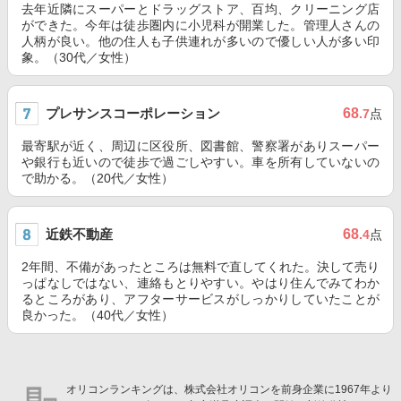
去年近隣にスーパーとドラッグストア、百均、クリーニング店
ができた。今年は徒歩圏内に小児科が開業した。管理人さんの
人柄が良い。他の住人も子供連れが多いので優しい人が多い印
象。（30代／女性）
プレサンスコーポレーション
68
.7
点
最寄駅が近く、周辺に区役所、図書館、警察署がありスーパー
や銀行も近いので徒歩で過ごしやすい。車を所有していないの
で助かる。（20代／女性）
近鉄不動産
68
.4
点
2年間、不備があったところは無料で直してくれた。決して売り
っぱなしではない、連絡もとりやすい。やはり住んでみてわか
るところがあり、アフターサービスがしっかりしていたことが
良かった。（40代／女性）
オリコンランキングは、株式会社オリコンを前身企業に1967年より