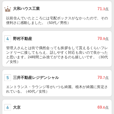
大和ハウス工業
71
.3
点
以前住んでいたところには宅配ボックスがなかったので、その
便利さに感動しました。（50代／男性）
野村不動産
70
.9
点
管理人さんとは街で偶然会っても挨拶をして貰えるくらいフレ
ンドリーに接してもらえ、話しやすく対応も良いので良かった
と思います。24時間ごみ捨てができるのも嬉しいです。（30代
／女性）
三井不動産レジデンシャル
70
.7
点
エントランス・ラウンジ等がいつも綺麗。植木が綺麗に剪定さ
れている。（40代／女性）
大京
69
.6
点