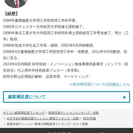
【経歴】
1989年慶應義塾大学理工学部管理工学科卒業。
1992年ロチェスター大学経営大学院修士課程修了。
1996年東京工業大学大学院理工学研究科博士課程経営工学専攻修了。博士（工
学）取得。
1996年筑波大学社会工学系・講師。2002年6月同助教授。
2008年4月慶應義塾大学理工学部管理工学科・准教授。2011年4月同教授、現
在に至る。
2023年4月内閣府 科学技術・イノベーション推進事務局参事官（インフラ・防
災担当）付上席科学技術政策フェロー（非常勤）
研究分野は応用統計解析、品質管理、マーケティング。
≫鈴木研究室についての詳細はこちら
顧客満足度について
オリコン顧客満足度ランキング
新築分譲マンションランキング・比較
おすすめの新築分譲マンション 東海ランキング・比較
2021年版
新築分譲マンション 東海の情報提供ランキング・口コミ情報