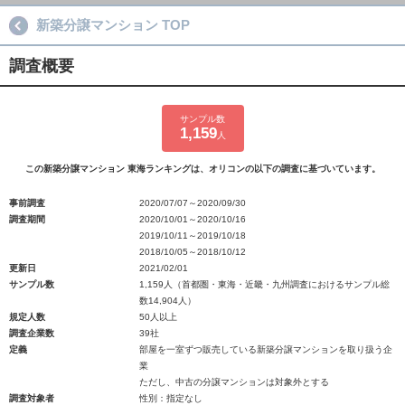
新築分譲マンション TOP
調査概要
サンプル数
1,159
人
この新築分譲マンション 東海ランキングは、オリコンの以下の調査に基づいています。
事前調査
2020/07/07～2020/09/30
調査期間
2020/10/01～2020/10/16
2019/10/11～2019/10/18
2018/10/05～2018/10/12
更新日
2021/02/01
サンプル数
1,159人（首都圏・東海・近畿・九州調査におけるサンプル総
数14,904人）
規定人数
50人以上
調査企業数
39社
定義
部屋を一室ずつ販売している新築分譲マンションを取り扱う企
業
ただし、中古の分譲マンションは対象外とする
調査対象者
性別：指定なし