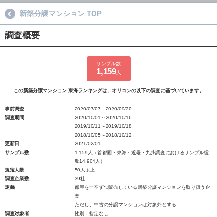
新築分譲マンション TOP
調査概要
サンプル数
1,159
人
この新築分譲マンション 東海ランキングは、オリコンの以下の調査に基づいています。
事前調査
2020/07/07～2020/09/30
調査期間
2020/10/01～2020/10/16
2019/10/11～2019/10/18
2018/10/05～2018/10/12
更新日
2021/02/01
サンプル数
1,159人（首都圏・東海・近畿・九州調査におけるサンプル総
数14,904人）
規定人数
50人以上
調査企業数
39社
定義
部屋を一室ずつ販売している新築分譲マンションを取り扱う企
業
ただし、中古の分譲マンションは対象外とする
調査対象者
性別：指定なし