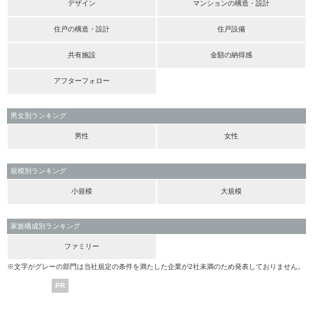
デザイン
マンションの構造・設計
住戸の構造・設計
住戸設備
共有施設
金額の納得感
アフターフォロー
男女別ランキング
男性
女性
規模別ランキング
小規模
大規模
家族構成別ランキング
ファミリー
※文字がグレーの部門は当社規定の条件を満たした企業が2社未満のため発表しておりません。
PR