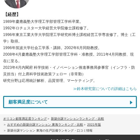
【経歴】
1989年慶應義塾大学理工学部管理工学科卒業。
1992年ロチェスター大学経営大学院修士課程修了。
1996年東京工業大学大学院理工学研究科博士課程経営工学専攻修了。博士（工
学）取得。
1996年筑波大学社会工学系・講師。2002年6月同助教授。
2008年4月慶應義塾大学理工学部管理工学科・准教授。2011年4月同教授、現
在に至る。
2023年4月内閣府 科学技術・イノベーション推進事務局参事官（インフラ・防
災担当）付上席科学技術政策フェロー（非常勤）
研究分野は応用統計解析、品質管理、マーケティング。
≫鈴木研究室についての詳細はこちら
顧客満足度について
オリコン顧客満足度ランキング
新築分譲マンションランキング・比較
おすすめの新築分譲マンション 東海ランキング・比較
2021年版
新築分譲マンション 東海の住戸設備ランキング・口コミ情報