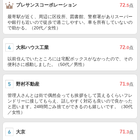
プレサンスコーポレーション
72
.5
点
最寄駅が近く、周辺に区役所、図書館、警察署がありスーパー
や銀行も近いので徒歩で過ごしやすい。車を所有していないの
で助かる。（20代／女性）
大和ハウス工業
72
.0
点
以前住んでいたところには宅配ボックスがなかったので、その
便利さに感動しました。（50代／男性）
野村不動産
71
.9
点
管理人さんとは街で偶然会っても挨拶をして貰えるくらいフレ
ンドリーに接してもらえ、話しやすく対応も良いので良かった
と思います。24時間ごみ捨てができるのも嬉しいです。（30代
／女性）
大京
71
.3
点