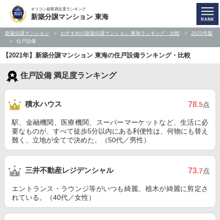
オリコン顧客満足度ランキング
新築分譲マンション 東海
新築分譲マンション
おすすめの新築分譲マンション 東海ランキング・比較
2021年版
住戸設備
【2021年】新築分譲マンション 東海の住戸設備ランキング・比較
住戸設備 満足度ランキング
積水ハウス
78
.5
点
駅、金融機関、医療機関、スーパーマーケットなど、生活に必
要なものが、すべて徒歩5分以内にある利便性は、何物にも替え
難く、立地が全てで決めた。（50代／男性）
三井不動産レジデンシャル
73
.7
点
エントランス・ラウンジ等がいつも綺麗。植木が綺麗に剪定さ
れている。（40代／女性）