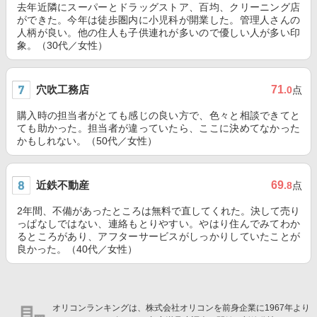
去年近隣にスーパーとドラッグストア、百均、クリーニング店
ができた。今年は徒歩圏内に小児科が開業した。管理人さんの
人柄が良い。他の住人も子供連れが多いので優しい人が多い印
象。（30代／女性）
穴吹工務店
71
.0
点
購入時の担当者がとても感じの良い方で、色々と相談できてと
ても助かった。担当者が違っていたら、ここに決めてなかった
かもしれない。（50代／女性）
近鉄不動産
69
.8
点
2年間、不備があったところは無料で直してくれた。決して売り
っぱなしではない、連絡もとりやすい。やはり住んでみてわか
るところがあり、アフターサービスがしっかりしていたことが
良かった。（40代／女性）
オリコンランキングは、株式会社オリコンを前身企業に1967年より