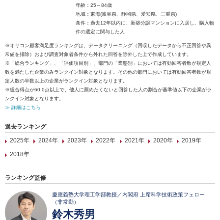
年齢：25～84歳
地域：東海(岐阜県、静岡県、愛知県、三重県)
条件：過去12年以内に、新築分譲マンションに入居し、購入物
件の選定に関与した人
※オリコン顧客満足度ランキングは、データクリーニング（回収したデータから不正回答や異
常値を排除）および調査対象者条件から外れた回答を除外した上で作成しています。
※「総合ランキング」、「評価項目別」、部門の「業態別」においては有効回答者数が規定人
数を満たした企業のみランクイン対象となります。その他の部門においては有効回答者数が規
定人数の半数以上の企業がランクイン対象となります。
※総合得点が60.0点以上で、他人に薦めたくないと回答した人の割合が基準値以下の企業がラ
ンクイン対象となります。
≫ 詳細はこちら
過去ランキング
2025年
2024年
2023年
2022年
2021年
2020年
2019年
2018年
ランキング監修
慶應義塾大学理工学部教授／内閣府 上席科学技術政策フェロー
（非常勤）
鈴木秀男