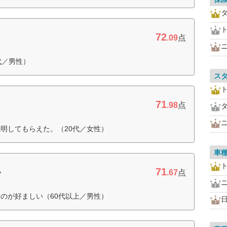
72
ー
.09
点
代／男性）
ス
71
ー
.98
点
明してもらえた。（20代／女性）
車
71
ル
.67
点
のが好ましい（60代以上／男性）