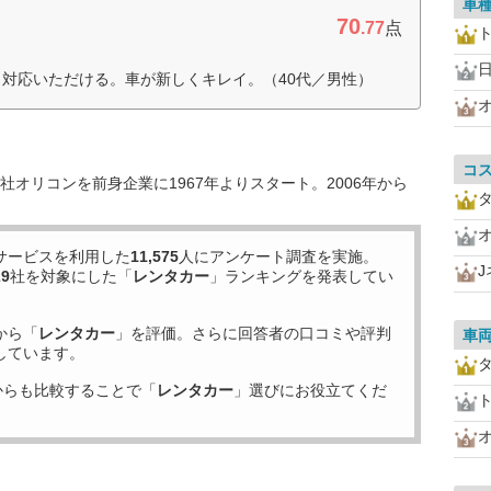
車
70
.77
点
く対応いただける。車が新しくキレイ。（40代／男性）
コ
オリコンを前身企業に1967年よりスタート。2006年から
サービスを利用した
11,575
人にアンケート調査を実施。
29
社を対象にした「
レンタカー
」ランキングを発表してい
から「
レンタカー
」を評価。さらに回答者の口コミや評判
車
しています。
からも比較することで「
レンタカー
」選びにお役立てくだ