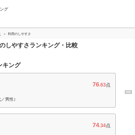
ング
版
利用のしやすさ
用のしやすさランキング・比較
ンキング
76
.63
点
PR
代／男性）
74
.34
点