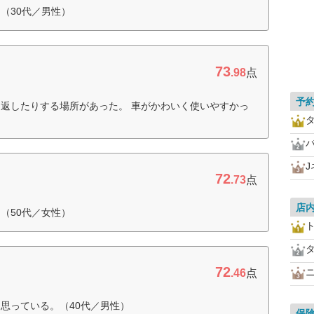
（30代／男性）
73
.98
点
予
返したりする場所があった。 車がかわいく使いやすかっ
72
.73
点
店
（50代／女性）
72
.46
点
思っている。（40代／男性）
保