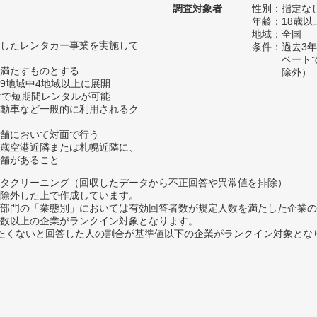
調査対象者
性別：指定な
年齢：18歳以
地域：全国
したレンタカー事業を実施して
条件：過去3
ベート
満たすものとする
除外）
9地域中4地域以上に展開
位で短期間レンタルが可能
動車など一般的に利用されるク
舗において対面で行う
歳空港近隣または札幌近隣に、
舗があること
タクリーニング（回収したデータから不正回答や異常値を排除）
除外した上で作成しています。
部門の「業態別」においては有効回答者数が規定人数を満たした企業の
数以上の企業がランクイン対象となります。
薦めたくないと回答した人の割合が基準値以下の企業がランクイン対象とな