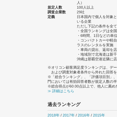
人）
規定人数
100人以上
調査企業数
29社
定義
日本国内で個人を対象と
いる企業
ただし下記の条件を全て
・全国ランキングは全国
・6時間、1日などの単
・コンパクトカーや軽自
ラスのレンタルを実施
・車両の貸出、返却を店
・地域別で北海道は新千
沖縄は那覇空港近隣に店
※オリコン顧客満足度ランキングは、デー
および調査対象者条件から外れた回答を
※「総合ランキング」、「評価項目別」、
門においては有効回答者数が規定人数の半
※総合得点が60.00点以上で、他人に
≫ 詳細はこちら
過去ランキング
2018年
/
2017年
/
2016年
/
2015年