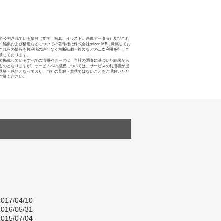
で公開されている情報（文字、写真、イラスト、画像データ等）及びこれ
・編集および構造などについての著作権は株式会社oricon MEに帰属してお
これらの情報を権利者の許可なく無断転載・複製などの二次利用を行うこ
禁じております。
で掲載しているすべての情報やデータは、当社の調査に基づいた結果から
ものとなりますが、サービスへの感想については、サービスの利用者が提
見解・感想となっており、当社の見解・意見ではないことをご理解いただ
ご覧ください。
017/04/10
016/05/31
015/07/04