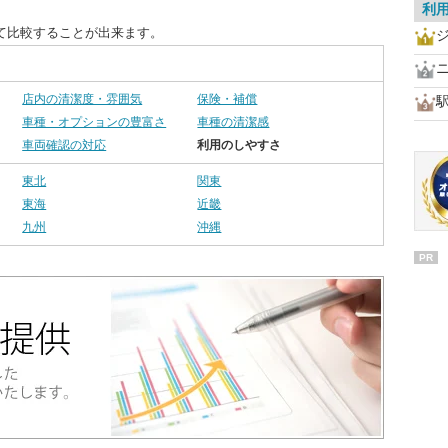
利
て比較することが出来ます。
店内の清潔度・雰囲気
保険・補償
車種・オプションの豊富さ
車種の清潔感
車両確認の対応
利用のしやすさ
東北
関東
東海
近畿
九州
沖縄
PR