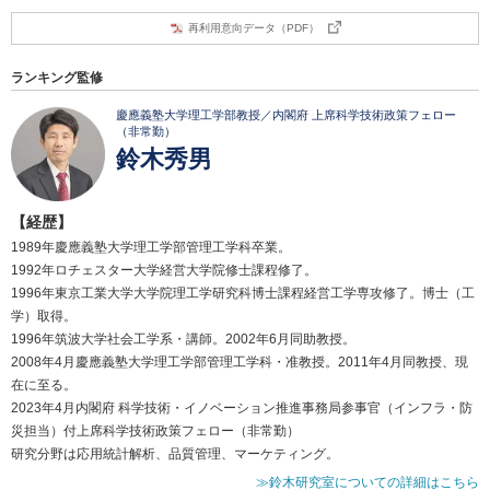
再利用意向データ（PDF）
ランキング監修
慶應義塾大学理工学部教授／内閣府 上席科学技術政策フェロー
（非常勤）
鈴木秀男
【経歴】
1989年慶應義塾大学理工学部管理工学科卒業。
1992年ロチェスター大学経営大学院修士課程修了。
1996年東京工業大学大学院理工学研究科博士課程経営工学専攻修了。博士（工
学）取得。
1996年筑波大学社会工学系・講師。2002年6月同助教授。
2008年4月慶應義塾大学理工学部管理工学科・准教授。2011年4月同教授、現
在に至る。
2023年4月内閣府 科学技術・イノベーション推進事務局参事官（インフラ・防
災担当）付上席科学技術政策フェロー（非常勤）
研究分野は応用統計解析、品質管理、マーケティング。
≫鈴木研究室についての詳細はこちら