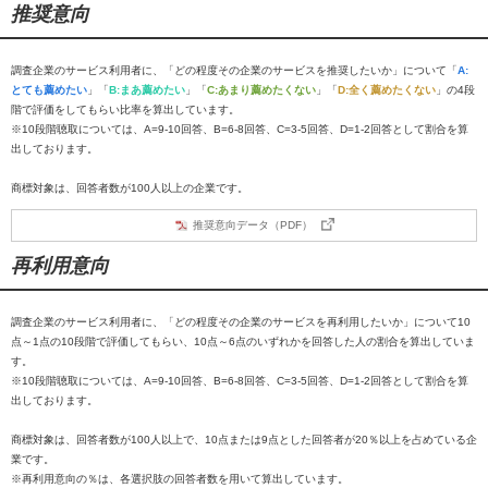
推奨意向
調査企業のサービス利用者に、「どの程度その企業のサービスを推奨したいか」について「
A:
とても薦めたい
」「
B:まあ薦めたい
」「
C:あまり薦めたくない
」「
D:全く薦めたくない
」の4段
階で評価をしてもらい比率を算出しています。
※10段階聴取については、A=9-10回答、B=6-8回答、C=3-5回答、D=1-2回答として割合を算
出しております。
商標対象は、回答者数が100人以上の企業です。
推奨意向データ（PDF）
再利用意向
調査企業のサービス利用者に、「どの程度その企業のサービスを再利用したいか」について10
点～1点の10段階で評価してもらい、10点～6点のいずれかを回答した人の割合を算出していま
す。
※10段階聴取については、A=9-10回答、B=6-8回答、C=3-5回答、D=1-2回答として割合を算
出しております。
商標対象は、回答者数が100人以上で、10点または9点とした回答者が20％以上を占めている企
業です。
※再利用意向の％は、各選択肢の回答者数を用いて算出しています。