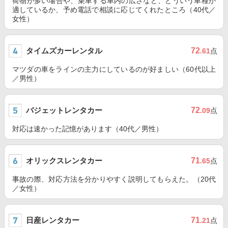
荷物が多い場合や、乗車する車内の広さなど、どういう車種か
適しているか、予め電話で相談に応じてくれたところ（40代／
女性）
タイムズカーレンタル
72
.61
点
マツダの車をラインの主力にしているのが好ましい（60代以上
／男性）
バジェットレンタカー
72
.09
点
対応は速かった記憶があります（40代／男性）
オリックスレンタカー
71
.65
点
事故の際、対応方法を分かりやすく説明してもらえた。（20代
／女性）
日産レンタカー
71
.21
点