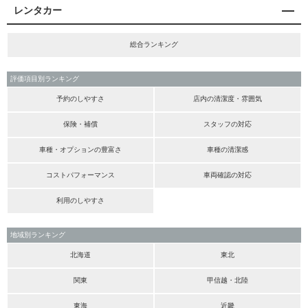
レンタカー
総合ランキング
評価項目別ランキング
予約のしやすさ
店内の清潔度・雰囲気
保険・補償
スタッフの対応
車種・オプションの豊富さ
車種の清潔感
コストパフォーマンス
車両確認の対応
利用のしやすさ
地域別ランキング
北海道
東北
関東
甲信越・北陸
東海
近畿