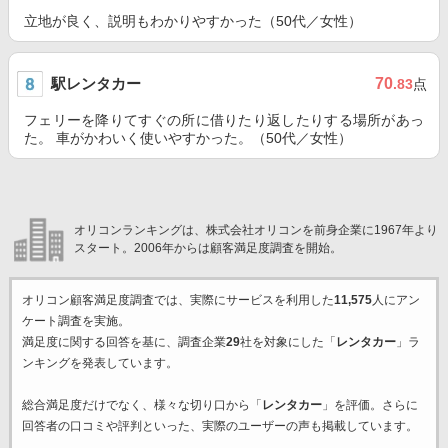
立地が良く、説明もわかりやすかった（50代／女性）
駅レンタカー
70
.83
点
フェリーを降りてすぐの所に借りたり返したりする場所があっ
た。 車がかわいく使いやすかった。（50代／女性）
オリコンランキングは、株式会社オリコンを前身企業に1967年より
スタート。2006年からは顧客満足度調査を開始。
オリコン顧客満足度調査では、実際にサービスを利用した
11,575
人にアン
ケート調査を実施。
満足度に関する回答を基に、調査企業
29
社を対象にした「
レンタカー
」ラ
ンキングを発表しています。
総合満足度だけでなく、様々な切り口から「
レンタカー
」を評価。さらに
回答者の口コミや評判といった、実際のユーザーの声も掲載しています。