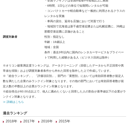
・全国ランキングは全国9地域中4地域以上に展開
・6時間、1日などの単位で短期間レンタルが可能
・コンパクトカーや軽自動車など一般的に利用されるクラスの
レンタルを実施
・車両の貸出、返却を店舗において対面で行う
・地域別で北海道は新千歳空港近隣または札幌近隣に、沖縄は
那覇空港近隣に店舗があること
調査対象者
性別：指定なし
年齢：18歳以上
地域：全国
条件：過去3年以内に国内のレンタカーサービスをプライベー
トで利用した経験がある人（ビジネス目的は除外）
※オリコン顧客満足度ランキングは、データクリーニング（回収したデータから不正回答や異
常値を排除）および調査対象者条件から外れた回答を除外した上で作成しています。
※「総合ランキング」、「評価項目別」、部門の「業態別」においては有効回答者数が規定人
数を満たした企業のみランクイン対象となります。その他の部門においては有効回答者数が規
定人数の半数以上の企業がランクイン対象となります。
※総合得点が60.00点以上で、他人に薦めたくないと回答した人の割合が基準値以下の企業がラ
ンクイン対象となります。
≫ 詳細はこちら
過去ランキング
2018年
2017年
2016年
2015年