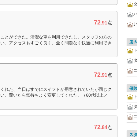
72
ー
.91
点
ることができた。清潔な車を利用できたし、スタッフの方の
店
いい。アクセスもすごく良く、全く問題なく快適に利用でき
72
.91
点
保
てくれた、当日はすでにスイフトが用意されていたが同じク
い、聞いたら気持ちよく変更してくれた。（60代以上／
72
ー
.84
点
ス