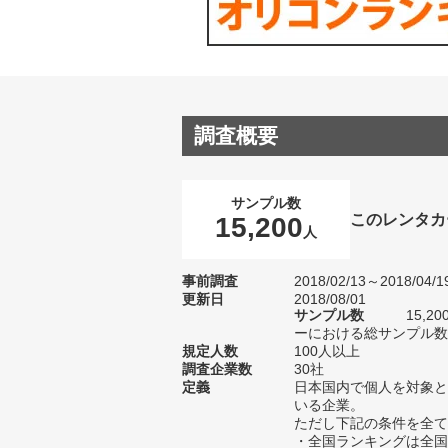
調査概要
サンプル数
このレンタカ
15,200
人
事前調査
2018/02/13～2018/04/1
更新日
2018/08/01
サンプル数
15,
ーにおける総サンプル数2
規定人数
100人以上
調査企業数
30社
定義
日本国内で個人を対象と
いる企業。
ただし下記の条件を全て
・全国ランキングは全国