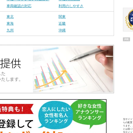
車両確認の対応
利用のしやすさ
東北
関東
東海
近畿
九州
沖縄
PR
当サイト
らの配置
ります。
とは固く
当サイト