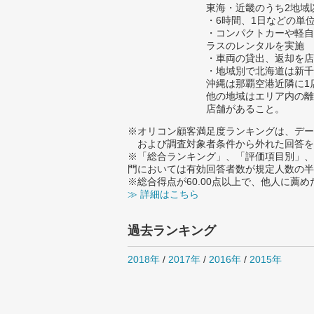
東海・近畿のうち2地域
・6時間、1日などの単
・コンパクトカーや軽自
ラスのレンタルを実施
・車両の貸出、返却を店
・地域別で北海道は新千
沖縄は那覇空港近隣に1
他の地域はエリア内の離
店舗があること。
※オリコン顧客満足度ランキングは、デー
および調査対象者条件から外れた回答を
※「総合ランキング」、「評価項目別」、
門においては有効回答者数が規定人数の半
※総合得点が60.00点以上で、他人に
≫ 詳細はこちら
過去ランキング
2018年
/
2017年
/
2016年
/
2015年