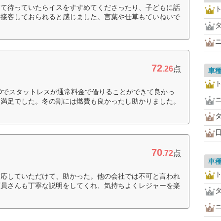
して待っていたらイスをすすめてくださったり、子どもに話
に接客しておられると感じました。言葉や仕草もていねいで
72
.26
点
車
Dでスタットレスが通常料金で借りることができて良かっ
、満足でした。冬の割には燃費も良かったし助かりました。
70
.72
点
車
対応していただけて、助かった。他の会社では不可と言われ
店員さんも丁寧な説明をしてくれ、気持ちよくレジャーを楽