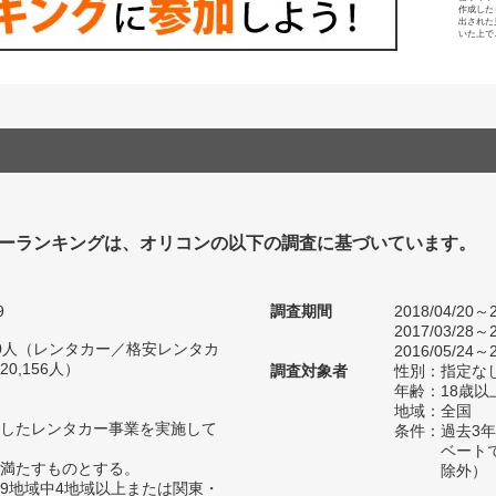
作成した
出された
いた上で
ーランキングは、オリコンの以下の調査に基づいています。
9
調査期間
2018/04/20～2
2017/03/28～2
200人（レンタカー／格安レンタカ
2016/05/24～2
0,156人）
調査対象者
性別：指定な
年齢：18歳以
地域：全国
したレンタカー事業を実施して
条件：過去3
ベート
満たすものとする。
除外）
9地域中4地域以上または関東・