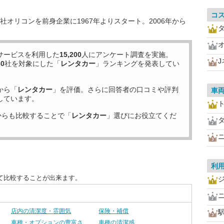
コ
オリコンを前身企業に1967年よりスタート。2006年から
サービスを利用した
15,200
人にアンケート調査を実施。
30
社を対象にした「
レンタカー
」ランキングを発表してい
から「
レンタカー
」を評価。さらに回答者の口コミや評判
車
しています。
からも比較することで「
レンタカー
」選びにお役立てくだ
利
て比較することが出来ます。
店内の清潔度・雰囲気
保険・補償
車種・オプションの豊富さ
車種の清潔感