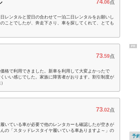
74
ル
.06
点
当日レンタルと翌日の合わせて一泊二日レンタルをお願いし
とのことでしたが、奔走下さり、車を探してくれて、とても
PR
73
.59
点
の価格で利用できました。新車を利用して大変よかったで
ごくいい感じでした。家族に障害者がおります。割引制度が
性）
73
.02
点
を履いている車が必要で他のレンタカーも確認したが空きが
さんの「スタッドレスタイヤ履いている車ありますよ～」の
予