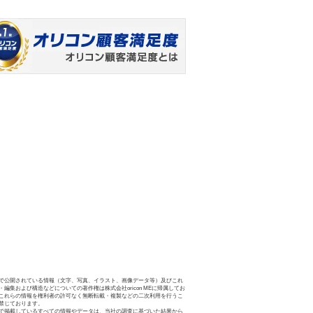
で公開されている情報（文字、写真、イラスト、画像データ等）及びこれ
・編集および構造などについての著作権は株式会社oricon MEに帰属してお
これらの情報を権利者の許可なく無断転載・複製などの二次利用を行うこ
禁じております。
で掲載しているすべての情報やデータは、当社の調査に基づいた結果から