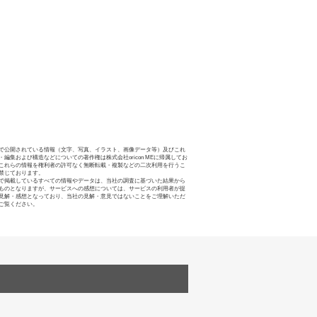
で公開されている情報（文字、写真、イラスト、画像データ等）及びこれ
・編集および構造などについての著作権は株式会社oricon MEに帰属してお
これらの情報を権利者の許可なく無断転載・複製などの二次利用を行うこ
禁じております。
で掲載しているすべての情報やデータは、当社の調査に基づいた結果から
ものとなりますが、サービスへの感想については、サービスの利用者が提
見解・感想となっており、当社の見解・意見ではないことをご理解いただ
ご覧ください。