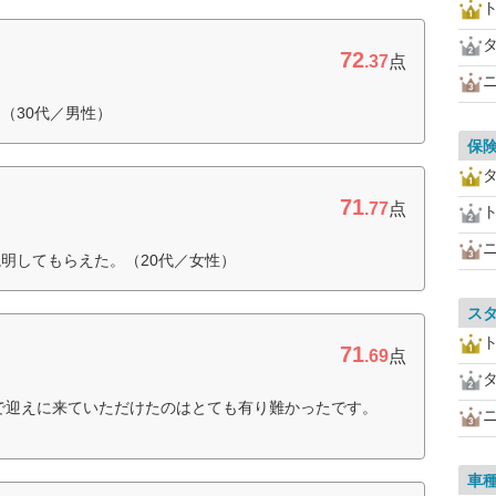
72
.37
点
（30代／男性）
保
71
ー
.77
点
明してもらえた。（20代／女性）
ス
71
.69
点
で迎えに来ていただけたのはとても有り難かったです。
車