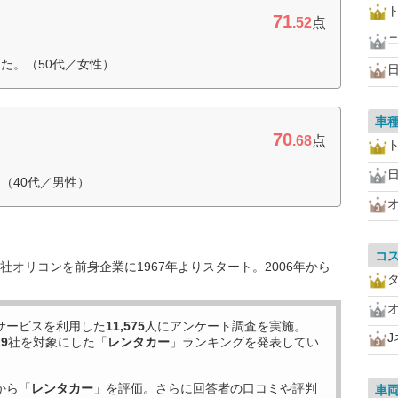
71
.52
点
た。（50代／女性）
車
70
.68
点
（40代／男性）
コ
オリコンを前身企業に1967年よりスタート。2006年から
サービスを利用した
11,575
人にアンケート調査を実施。
29
社を対象にした「
レンタカー
」ランキングを発表してい
から「
レンタカー
」を評価。さらに回答者の口コミや評判
車