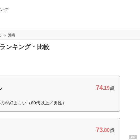
ング
版
沖縄
縄ランキング・比較
74
ル
.19
点
のが好ましい（60代以上／男性）
73
.80
点
PR