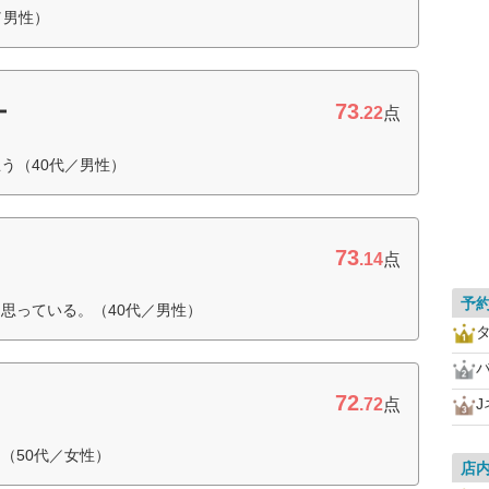
／男性）
73
ー
.22
点
う（40代／男性）
73
.14
点
予
思っている。（40代／男性）
72
.72
点
（50代／女性）
店