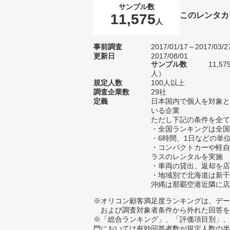
サンプル数
このレンタカ
11,575
人
事前調査
2017/01/17～2017/03/2
更新日
2017/08/01
サンプル数
11,5
人）
規定人数
100人以上
調査企業数
29社
定義
日本国内で個人を対象と
いる企業
ただし下記の条件を全て
・全国ランキングは全国
・6時間、1日などの単
・コンパクトカーや軽自
ラスのレンタルを実施
・車両の貸出、返却を店
・地域別で北海道は新千
沖縄は那覇空港近隣に店
※オリコン顧客満足度ランキングは、デー
および調査対象者条件から外れた回答を
※「総合ランキング」、「評価項目別」、
門においては有効回答者数が規定人数の半