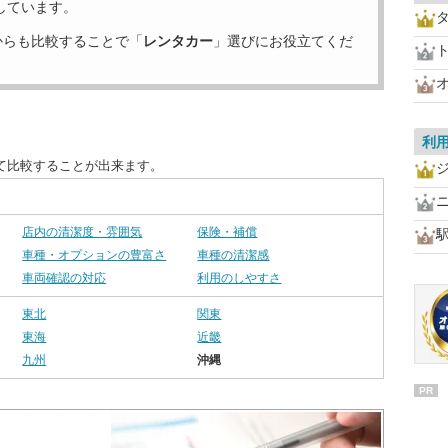
しています。
からも比較することで「
レンタカー
」選びにお役立てくだ
利
て比較することが出来ます。
店内の清潔度・雰囲気
保険・補償
車種・オプションの豊富さ
車種の清潔感
車両確認の対応
利用のしやすさ
東北
関東
東海
近畿
九州
沖縄
PR