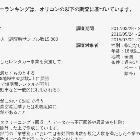
ーランキングは、オリコンの以下の調査に基づいています。
7
調査期間
2017/03/28～2
2016/05/24～2
75人（調査時サンプル数15,800
2015/07/02～2
調査対象者
性別：指定な
年齢：18歳以
地域：全国
したレンタカー事業を実施して
条件：過去3
ベート
満たすものとする
除外）
9地域中4地域以上に展開
位で短期間レンタルが可能
動車など一般的に利用されるク
舗において対面で行う
歳空港近隣または札幌近隣に、
舗があること
タクリーニング（回収したデータから不正回答や異常値を排除）
除外した上で作成しています。
部門の「業態別」においては有効回答者数が規定人数を満たした企業の
数以上の企業がランクイン対象となります。