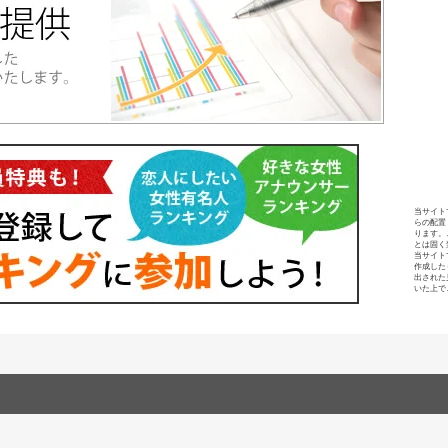
当サイト
らの配置
ります。
とは固く
当サイト
作成した
出された
いた上で