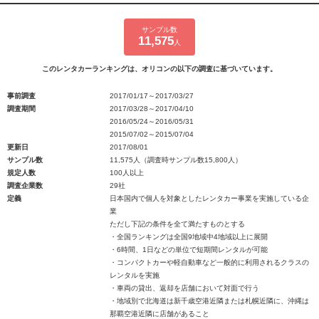
サンプル数
11,575
人
このレンタカーランキングは、オリコンの以下の調査に基づいています。
事前調査
2017/01/17～2017/03/27
調査期間
2017/03/28～2017/04/10
2016/05/24～2016/05/31
2015/07/02～2015/07/04
更新日
2017/08/01
サンプル数
11,575人（調査時サンプル数15,800人）
規定人数
100人以上
調査企業数
29社
定義
日本国内で個人を対象としたレンタカー事業を実施している企
業
ただし下記の条件を全て満たすものとする
・全国ランキングは全国9地域中4地域以上に展開
・6時間、1日などの単位で短期間レンタルが可能
・コンパクトカーや軽自動車など一般的に利用されるクラスの
レンタルを実施
・車両の貸出、返却を店舗において対面で行う
・地域別で北海道は新千歳空港近隣または札幌近隣に、沖縄は
那覇空港近隣に店舗があること