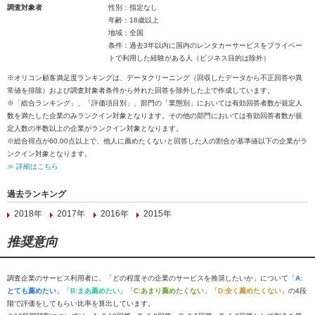
調査対象者
性別：指定なし
年齢：18歳以上
地域：全国
条件：過去3年以内に国内のレンタカーサービスをプライベー
トで利用した経験がある人（ビジネス目的は除外）
※オリコン顧客満足度ランキングは、データクリーニング（回収したデータから不正回答や異
常値を排除）および調査対象者条件から外れた回答を除外した上で作成しています。
※「総合ランキング」、「評価項目別」、部門の「業態別」においては有効回答者数が規定人
数を満たした企業のみランクイン対象となります。その他の部門においては有効回答者数が規
定人数の半数以上の企業がランクイン対象となります。
※総合得点が60.00点以上で、他人に薦めたくないと回答した人の割合が基準値以下の企業がラ
ンクイン対象となります。
≫ 詳細はこちら
過去ランキング
2018年
2017年
2016年
2015年
推奨意向
調査企業のサービス利用者に、「どの程度その企業のサービスを推奨したいか」について「
A:
とても薦めたい
」「
B:まあ薦めたい
」「
C:あまり薦めたくない
」「
D:全く薦めたくない
」の4段
階で評価をしてもらい比率を算出しています。