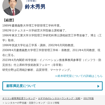
（非常勤）
鈴木秀男
【経歴】
1989年慶應義塾大学理工学部管理工学科卒業。
1992年ロチェスター大学経営大学院修士課程修了。
1996年東京工業大学大学院理工学研究科博士課程経営工学専攻修了。博士（工
学）取得。
1996年筑波大学社会工学系・講師。2002年6月同助教授。
2008年4月慶應義塾大学理工学部管理工学科・准教授。2011年4月同教授、現
在に至る。
2023年4月内閣府 科学技術・イノベーション推進事務局参事官（インフラ・防
災担当）付上席科学技術政策フェロー（非常勤）
研究分野は応用統計解析、品質管理、マーケティング。
≫鈴木研究室についての詳細はこちら
顧客満足度について
オリコン顧客満足度ランキング
おすすめのレンタカーランキング・比較
2017年版
レンタカーの甲信越・北陸ランキング・口コミ情報