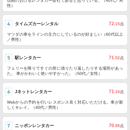
信頼のおけるレンタカー会社であると思っている。（40代／男
性）
タイムズカーレンタル
72
.15
点
マツダの車をラインの主力にしているのが好ましい（60代以上
／男性）
駅レンタカー
71
.52
点
フェリーを降りてすぐの所に借りたり返したりする場所があっ
た。 車がかわいく使いやすかった。（50代／女性）
Jネットレンタカー
71
.16
点
Webからの予約を行いレスポンス良く対応いただける。車が新
しくキレイ。（40代／男性）
ニッポンレンタカー
70
.95
点