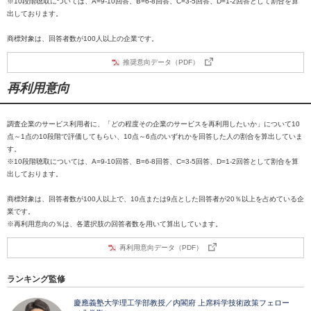
※10段階聴取については、A=9-10回答、B=6-8回答、C=3-5回答、D=1-2回答として割合を算
出しております。
商標対象は、回答者数が100人以上の企業です。
推奨意向データ（PDF）
再利用意向
調査企業のサービス利用者に、「どの程度その企業のサービスを再利用したいか」について10
点～1点の10段階で評価してもらい、10点～6点のいずれかを回答した人の割合を算出していま
す。
※10段階聴取については、A=9-10回答、B=6-8回答、C=3-5回答、D=1-2回答として割合を算
出しております。
商標対象は、回答者数が100人以上で、10点または9点とした回答者が20％以上を占めている企
業です。
※再利用意向の％は、各選択肢の回答者数を用いて算出しています。
再利用意向データ（PDF）
ランキング監修
慶應義塾大学理工学部教授／内閣府 上席科学技術政策フェロー