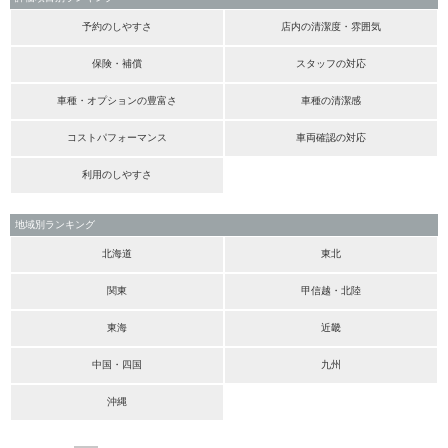
予約のしやすさ
店内の清潔度・雰囲気
保険・補償
スタッフの対応
車種・オプションの豊富さ
車種の清潔感
コストパフォーマンス
車両確認の対応
利用のしやすさ
地域別ランキング
北海道
東北
関東
甲信越・北陸
東海
近畿
中国・四国
九州
沖縄