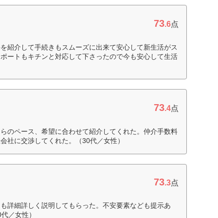
73
.6
点
件を紹介して手続きもスムーズに出来て安心して新生活がス
サポートもキチンと対応して下さったので今も安心して生活
73
.4
点
ちらのペース、希望に合わせて紹介してくれた。仲介手数料
会社に交渉してくれた。（30代／女性）
73
.3
点
ても詳細詳しく説明してもらった。不安要素なども提示あ
0代／女性）