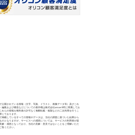
で公開されている情報（文字、写真、イラスト、画像データ等）及びこれ
・編集および構造などについての著作権は株式会社oricon MEに帰属してお
これらの情報を権利者の許可なく無断転載・複製などの二次利用を行うこ
禁じております。
で掲載しているすべての情報やデータは、当社の調査に基づいた結果から
ものとなりますが、サービスへの感想については、サービスの利用者が提
見解・感想となっており、当社の見解・意見ではないことをご理解いただ
ご覧ください。