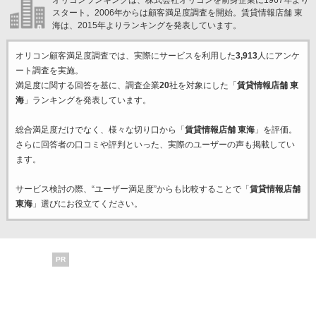
オリコンランキングは、株式会社オリコンを前身企業に1967年より
スタート。2006年からは顧客満足度調査を開始。賃貸情報店舗 東
海は、2015年よりランキングを発表しています。
オリコン顧客満足度調査では、実際にサービスを利用した
3,913
人にアンケ
ート調査を実施。
満足度に関する回答を基に、調査企業
20
社を対象にした「
賃貸情報店舗 東
海
」ランキングを発表しています。
総合満足度だけでなく、様々な切り口から「
賃貸情報店舗 東海
」を評価。
さらに回答者の口コミや評判といった、実際のユーザーの声も掲載してい
ます。
サービス検討の際、“ユーザー満足度”からも比較することで「
賃貸情報店舗
東海
」選びにお役立てください。
PR