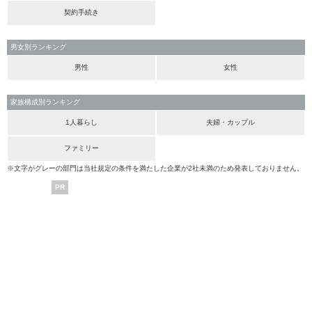
契約手続き
男女別ランキング
男性
女性
家族構成別ランキング
1人暮らし
夫婦・カップル
ファミリー
※文字がグレーの部門は当社規定の条件を満たした企業が2社未満のため発表しておりません。
PR