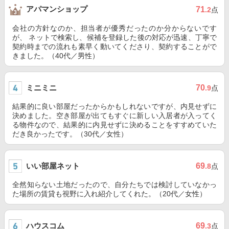
アパマンショップ
71
.2
点
会社の方針なのか、担当者が優秀だったのか分からないです
が、 ネットで検索し、候補を登録した後の対応が迅速、丁寧で
契約時までの流れも素早く動いてくださり、契約することがで
きました。（40代／男性）
ミニミニ
70
.9
点
結果的に良い部屋だったからかもしれないですが、内見せずに
決めました。空き部屋が出てもすぐに新しい入居者が入ってく
る物件なので、結果的に内見せずに決めることをすすめていた
だき良かったです。（30代／女性）
いい部屋ネット
69
.8
点
全然知らない土地だったので、自分たちでは検討していなかっ
た場所の賃貸も視野に入れ紹介してくれた。（20代／女性）
ハウスコム
69
.3
点