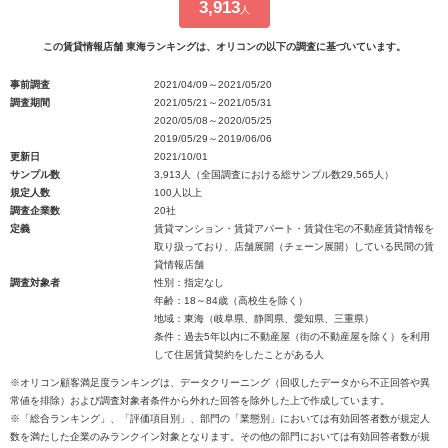
3,913
人
この賃貸情報店舗 東海ランキングは、オリコンの以下の調査に基づいています。
事前調査
2021/04/09～2021/05/20
調査期間
2021/05/21～2021/05/31
2020/05/08～2020/05/25
2019/05/29～2019/06/06
更新日
2021/10/01
サンプル数
3,913人（全国調査における総サンプル数29,565人）
規定人数
100人以上
調査企業数
20社
定義
賃貸マンション・賃貸アパート・賃貸住宅の不動産賃貸情報を
取り扱っており、店舗展開（チェーン展開）している民間の賃
貸情報店舗
調査対象者
性別：指定なし
年齢：18～84歳（高校生を除く）
地域：東海（岐阜県、静岡県、愛知県、三重県）
条件：過去5年以内に不動産屋（街の不動産屋を除く）を利用
して住居賃貸契約をしたことがある人
※オリコン顧客満足度ランキングは、データクリーニング（回収したデータから不正回答や異
常値を排除）および調査対象者条件から外れた回答を除外した上で作成しています。
※「総合ランキング」、「評価項目別」、部門の「業態別」においては有効回答者数が規定人
数を満たした企業のみランクイン対象となります。その他の部門においては有効回答者数が規