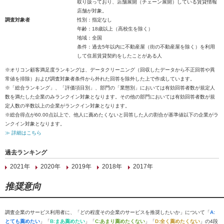
取り扱っており、店舗展開（チェーン展開）している賃貸情報
店舗が対象。
調査対象者
性別：指定なし
年齢：18歳以上（高校生を除く）
地域：全国
条件：過去5年以内に不動産屋（街の不動産屋を除く）を利用
して住居賃貸契約をしたことがある人
※オリコン顧客満足度ランキングは、データクリーニング（回収したデータから不正回答や異
常値を排除）および調査対象者条件から外れた回答を除外した上で作成しています。
※「総合ランキング」、「評価項目別」、部門の「業態別」においては有効回答者数が規定人
数を満たした企業のみランクイン対象となります。その他の部門においては有効回答者数が規
定人数の半数以上の企業がランクイン対象となります。
※総合得点が60.00点以上で、他人に薦めたくないと回答した人の割合が基準値以下の企業がラ
ンクイン対象となります。
≫ 詳細はこちら
過去ランキング
2021年
2020年
2019年
2018年
2017年
推奨意向
調査企業のサービス利用者に、「どの程度その企業のサービスを推奨したいか」について「
A:
とても薦めたい
」「
B:まあ薦めたい
」「
C:あまり薦めたくない
」「
D:全く薦めたくない
」の4段