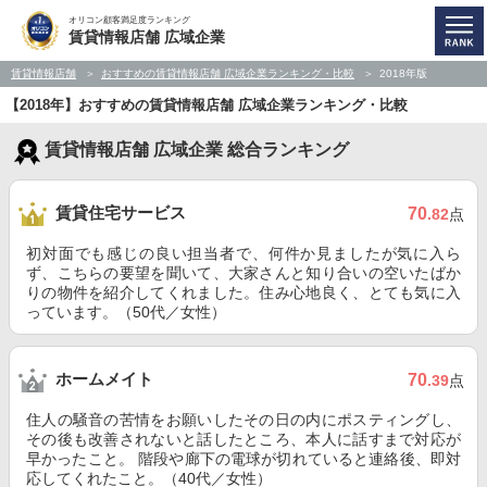
オリコン顧客満足度ランキング
賃貸情報店舗 広域企業
賃貸情報店舗
おすすめの賃貸情報店舗 広域企業ランキング・比較
2018年版
【2018年】おすすめの賃貸情報店舗 広域企業ランキング・比較
賃貸情報店舗 広域企業 総合ランキング
賃貸住宅サービス
70
.82
点
初対面でも感じの良い担当者で、何件か見ましたが気に入ら
ず、こちらの要望を聞いて、大家さんと知り合いの空いたばか
りの物件を紹介してくれました。住み心地良く、とても気に入
っています。（50代／女性）
ホームメイト
70
.39
点
住人の騒音の苦情をお願いしたその日の内にポスティングし、
その後も改善されないと話したところ、本人に話すまで対応が
早かったこと。 階段や廊下の電球が切れていると連絡後、即対
応してくれたこと。（40代／女性）