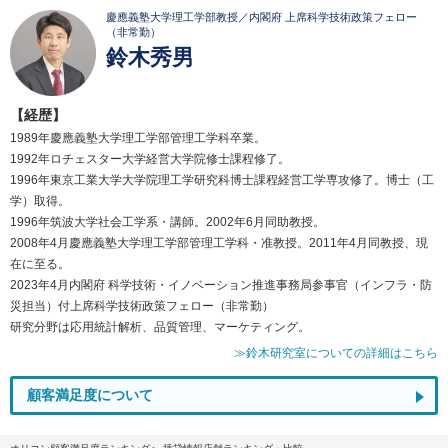
慶應義塾大学理工学部教授／内閣府 上席科学技術政策フェロー
（非常勤）
鈴木秀男
【経歴】
1989年慶應義塾大学理工学部管理工学科卒業。
1992年ロチェスター大学経営大学院修士課程修了。
1996年東京工業大学大学院理工学研究科博士課程経営工学専攻修了。博士（工
学）取得。
1996年筑波大学社会工学系・講師。2002年6月同助教授。
2008年4月慶應義塾大学理工学部管理工学科・准教授。2011年4月同教授、現
在に至る。
2023年4月内閣府 科学技術・イノベーション推進事務局参事官（インフラ・防
災担当）付上席科学技術政策フェロー（非常勤）
研究分野は応用統計解析、品質管理、マーケティング。
≫鈴木研究室についての詳細はこちら
顧客満足度について