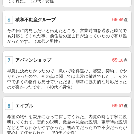
てくれた。（20代／女性）
積和不動産グループ
69
.49
点
その日に内見したいと伝えたところ、営業時間を過ぎた時間で
も対応してくれた事。前住居の退去日が迫っていたので有り難
かったです。（30代／男性）
アパマンショップ
69
.18
点
早急に決めたかったので、急いで物件選び、審査、契約までや
りたかったので、その点に関しては非常に敏速でしたし、その
中で多くの物件も見せていただき、非常に協力的な対応だった
のが良かったです。（40代／男性）
エイブル
69
.07
点
希望の物件を親身になって探してくれた。内覧の時も丁寧に説
明してくれて、契約の説明、敷金や礼金の説明、更新時の説明
などとてもわかりやすかった。初めてだったので不安だったが
安心して任せられた。（50代／女性）