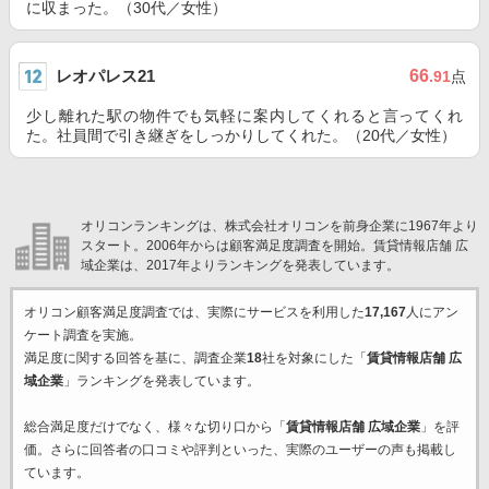
に収まった。（30代／女性）
レオパレス21
66
.91
点
少し離れた駅の物件でも気軽に案内してくれると言ってくれ
た。社員間で引き継ぎをしっかりしてくれた。（20代／女性）
オリコンランキングは、株式会社オリコンを前身企業に1967年より
スタート。2006年からは顧客満足度調査を開始。賃貸情報店舗 広
域企業は、2017年よりランキングを発表しています。
オリコン顧客満足度調査では、実際にサービスを利用した
17,167
人にアン
ケート調査を実施。
満足度に関する回答を基に、調査企業
18
社を対象にした「
賃貸情報店舗 広
域企業
」ランキングを発表しています。
総合満足度だけでなく、様々な切り口から「
賃貸情報店舗 広域企業
」を評
価。さらに回答者の口コミや評判といった、実際のユーザーの声も掲載し
ています。