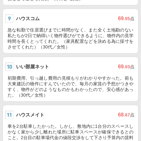
ハウスコム
69
.05
点
急な転勤で住居選びまでに時間がなく、また全く土地勘のない
私たちが2日で納得いく物件選びができるように、物件内の見学
時間を長くとってくれた。（家具配置などを決める為に採寸を
させてくれた）（30代／女性）
いい部屋ネット
69
.03
点
初期費用、引っ越し費用の見積もりがわかりやすかった。前も
大東建託の物件にすんでいたので、毎月の家賃の予想がつきや
すく、物件がどのようなものかもわかったので、安心感があっ
た。（30代／女性）
ハウスメイト
68
.67
点
車を2台駐車したかった。しかし、敷地内に1台分のスペースし
かなく家から少し離れた場所に駐車スペースが確保できるとの
こと。2台目の駐車場代金の値段交渉をして下さり予算内の賃料