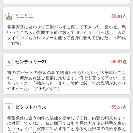
ミニミニ
69
.61
点
希望家賃に合わせて面倒がらずに探して下さった。良い点、悪
い点もこちらが質問する前に教えて頂いたり、引っ越し、入居
タイミングもカレンダーを使って親身に教えて頂けた。（30代
／女性）
センチュリー21
69
.57
点
前のアパートの敷金の事で納得いかないという話を聞いてく
れ、「何かあればご相談に乗ります。何でも言って下さい」と
言ってくれ、心強かった。また、契約に関しての説明がわかり
やすかった。（40代／女性）
ピタットハウス
69
.57
点
希望条件に合う物件の候補を提示してくれ、内覧の用意もすぐ
に対応してくれた。狭い廊下では引き戸の方が使い勝手が良い
というように、実際に生活することを考えた部屋の長所を教え