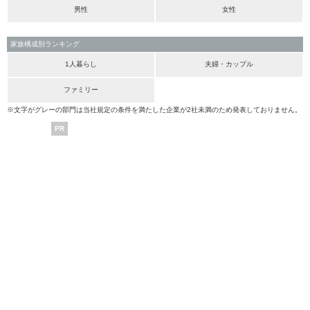
男性
女性
家族構成別ランキング
1人暮らし
夫婦・カップル
ファミリー
※文字がグレーの部門は当社規定の条件を満たした企業が2社未満のため発表しておりません。
PR