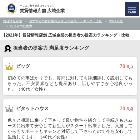
オリコン顧客満足度ランキング
賃貸情報店舗 広域企業
賃貸情報店舗
おすすめの賃貸情報店舗 広域企業ランキング・比較
2021年版
担当者の提案力
【2021年】賃貸情報店舗 広域企業の担当者の提案力ランキング・比較
担当者の提案力 満足度ランキング
ビッグ
70
.9
点
初めての事ばかりでも、質問に対しても詳細詳しく説明しても
らった。不安要素なども提示あり、話しやすさが心地良かっ
た。（40代／女性）
ピタットハウス
70
.8
点
色々と相談に乗って下さって良い物件を紹介して手続きもスム
ーズに出来て安心して新生活がスタート出来ました。入居して
からもサポートもキチンと対応して下さったので今も安心して
生活してます。（40代／女性）