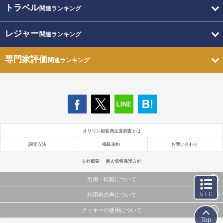
トラベル
関連ランキング
レジャー
関連ランキング
専門家評価
関連ランキング
オリコン顧客満足度調査とは
調査方法
掲載規約
お問い合わせ
会社概要
個人情報保護方針
引用・転載について
もくじ
利用者の声について
当サイトで公開されている情報（文字、写真、イラスト、画像データ等）及びこれらの配置・
編集および構造などについての著作権は株式会社oricon MEに帰属しております。
クッキーの使用について
当サイトに掲載している内容はすべてサービスの利用者が提出された見解・感想です。
これらの情報を権利者の許可なく無断転載・複製などの二次利用を行うことは固く禁じており
Top
弊社が内容について正確性を含め一切保証するものではありません。