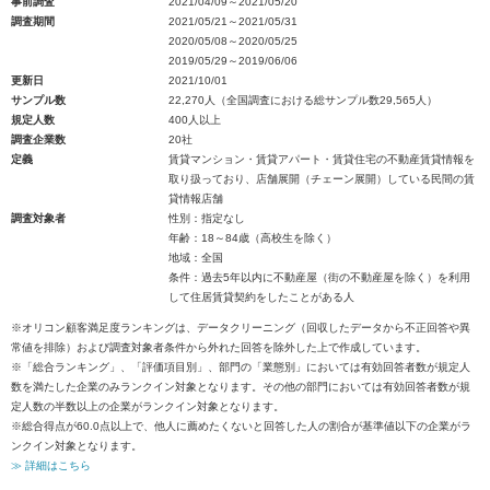
事前調査
2021/04/09～2021/05/20
調査期間
2021/05/21～2021/05/31
2020/05/08～2020/05/25
2019/05/29～2019/06/06
更新日
2021/10/01
サンプル数
22,270人（全国調査における総サンプル数29,565人）
規定人数
400人以上
調査企業数
20社
定義
賃貸マンション・賃貸アパート・賃貸住宅の不動産賃貸情報を
取り扱っており、店舗展開（チェーン展開）している民間の賃
貸情報店舗
調査対象者
性別：指定なし
年齢：18～84歳（高校生を除く）
地域：全国
条件：過去5年以内に不動産屋（街の不動産屋を除く）を利用
して住居賃貸契約をしたことがある人
※オリコン顧客満足度ランキングは、データクリーニング（回収したデータから不正回答や異
常値を排除）および調査対象者条件から外れた回答を除外した上で作成しています。
※「総合ランキング」、「評価項目別」、部門の「業態別」においては有効回答者数が規定人
数を満たした企業のみランクイン対象となります。その他の部門においては有効回答者数が規
定人数の半数以上の企業がランクイン対象となります。
※総合得点が60.0点以上で、他人に薦めたくないと回答した人の割合が基準値以下の企業がラ
ンクイン対象となります。
≫ 詳細はこちら