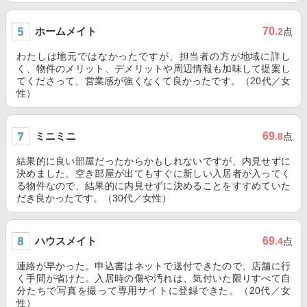
ホームメイト
70
.2
点
わたしは地元ではなかったですが、担当者の方が地域に詳し
く、物件のメリット、デメリットや周辺情報も加味して提案し
てくださって、営業感が強くなくて良かったです。（20代／女
性）
ミニミニ
69
.8
点
結果的に良い部屋だったからかもしれないですが、内見せずに
決めました。空き部屋が出てもすぐに新しい入居者が入ってく
る物件なので、結果的に内見せずに決めることをすすめていた
だき良かったです。（30代／女性）
ハウスメイト
69
.4
点
連絡が早かった。申込書はネットで送付できたので、店舗に行
く手間が省けた。入居時の傷や汚れは、気付いた限りすべて自
分たちで写真を撮って専用サイトに登録できた。（20代／女
性）