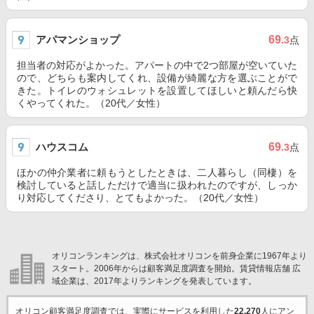
アパマンショップ
69
.3
点
担当者の対応がよかった。アパートの中で2つ部屋が空いていた
ので、どちらも案内してくれ、設備が綺麗な方を選ぶことがで
きた。トイレのウォシュレットを設置してほしいと頼んだら快
くやってくれた。（20代／女性）
ハウスコム
69
.3
点
ほかの仲介業者に頼もうとしたときは、二人暮らし（同棲）を
検討していると話しただけで適当に扱われたのですが、しっか
り対応してくださり、とてもよかった。（20代／女性）
オリコンランキングは、株式会社オリコンを前身企業に1967年より
スタート。2006年からは顧客満足度調査を開始。賃貸情報店舗 広
域企業は、2017年よりランキングを発表しています。
オリコン顧客満足度調査では、実際にサービスを利用した
22,270
人にアン