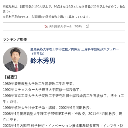
商標対象は、回答者数が100人以上で、10点または9点とした回答者が20％以上を占めている企
業です。
※再利用意向の％は、各選択肢の回答者数を用いて算出しています。
再利用意向データ（PDF）
ランキング監修
慶應義塾大学理工学部教授／内閣府 上席科学技術政策フェロー
（非常勤）
鈴木秀男
【経歴】
1989年慶應義塾大学理工学部管理工学科卒業。
1992年ロチェスター大学経営大学院修士課程修了。
1996年東京工業大学大学院理工学研究科博士課程経営工学専攻修了。博士（工
学）取得。
1996年筑波大学社会工学系・講師。2002年6月同助教授。
2008年4月慶應義塾大学理工学部管理工学科・准教授。2011年4月同教授、現
在に至る。
2023年4月内閣府 科学技術・イノベーション推進事務局参事官（インフラ・防