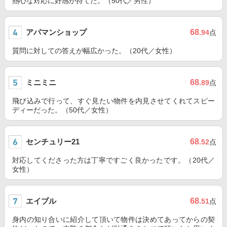
熱心な対応に好感が持てた。（50代／男性）
アパマンショップ
68
.94
点
質問に対しての答えが幅広かった。（20代／女性）
ミニミニ
68
.89
点
飛び込みで行って、すぐ見たい物件を内見させてくれてスピー
ディーだった。（50代／女性）
センチュリー21
68
.52
点
対応してくださった方は丁寧ですごく良かったです。（20代／
女性）
エイブル
68
.51
点
身内の知り合いに紹介して頂いて物件は決めてあってからの契