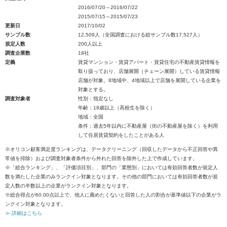
2016/07/20～2016/07/22
2015/07/15～2015/07/23
更新日
2017/10/02
サンプル数
12,509人（全国調査における総サンプル数17,527人）
規定人数
200人以上
調査企業数
18社
定義
賃貸マンション・賃貸アパート・賃貸住宅の不動産賃貸情報を
取り扱っており、店舗展開（チェーン展開）している賃貸情報
店舗が対象。8地域中、4地域以上で店舗を展開している企業を
対象とする。
調査対象者
性別：指定なし
年齢：18歳以上（高校生を除く）
地域：全国
条件：過去5年以内に不動産屋（街の不動産屋を除く）を利用
して住居賃貸契約をしたことがある人
※オリコン顧客満足度ランキングは、データクリーニング（回収したデータから不正回答や異
常値を排除）および調査対象者条件から外れた回答を除外した上で作成しています。
※「総合ランキング」、「評価項目別」、部門の「業態別」においては有効回答者数が規定人
数を満たした企業のみランクイン対象となります。その他の部門においては有効回答者数が規
定人数の半数以上の企業がランクイン対象となります。
※総合得点が60.00点以上で、他人に薦めたくないと回答した人の割合が基準値以下の企業がラ
ンクイン対象となります。
≫ 詳細はこちら