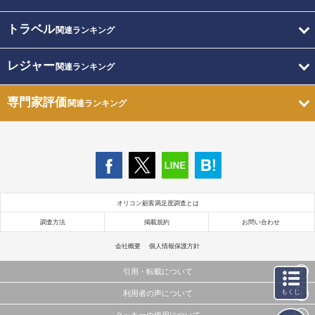
トラベル
関連ランキング
レジャー
関連ランキング
専門家評価
関連ランキング
オリコン顧客満足度調査とは
調査方法
掲載規約
お問い合わせ
会社概要
個人情報保護方針
引用・転載について
もくじ
利用者の声について
当サイトで公開されている情報（文字、写真、イラスト、画像データ等）及びこれらの配置・
編集および構造などについての著作権は株式会社oricon MEに帰属しております。