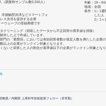
64人（調査時サンプル数5,550人）
年齢：18～84
地域：全国
条件：1）1
、非接触型決済などスマートフォ
した人
レス決済を提供する企業
2）1
ンソーウェーブの登録商標です
タクリーニング（回収したデータから不正回答や異常値を排除）
除外した上で作成しています。
部門の「業態別」においては有効回答者数が規定人数を満たした企業の
数以上の企業がランクイン対象となります。
めたくないと回答した人の割合が基準値以下の企業がランクイン対象とな
0年
部教授／内閣府 上席科学技術政策フェロー（非常勤）