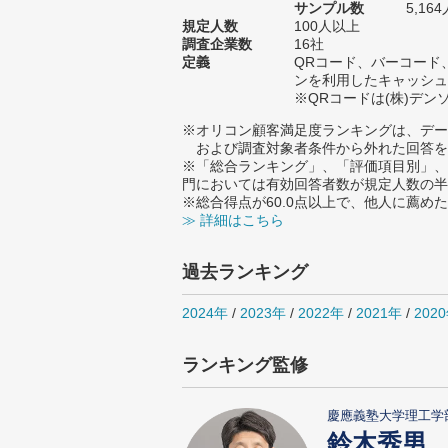
サンプル数
5,1
規定人数
100人以上
調査企業数
16社
定義
QRコード、バーコード
ンを利用したキャッシュ
※QRコードは(株)デ
※オリコン顧客満足度ランキングは、デー
および調査対象者条件から外れた回答を
※「総合ランキング」、「評価項目別」、
門においては有効回答者数が規定人数の半
※総合得点が60.0点以上で、他人に薦
≫ 詳細はこちら
過去ランキング
2024年
/
2023年
/
2022年
/
2021年
/
202
ランキング監修
慶應義塾大学理工学
鈴木秀男