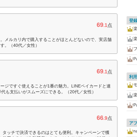
登
69
.1
点
ろ。メルカリ内で購入することがほとんどないので、実店舗
す。（40代／女性）
P
69
.1
点
利
モ
ージですぐ使えることが1番の魅力。LINEペイカードと連
帯代も支払いがスムーズにできる。（20代／女性）
P
66
.9
点
ア
n
、タッチで決済できるのはとても便利。キャンペーンで獲