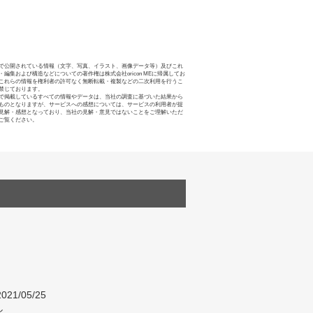
で公開されている情報（文字、写真、イラスト、画像データ等）及びこれ
・編集および構造などについての著作権は株式会社oricon MEに帰属してお
これらの情報を権利者の許可なく無断転載・複製などの二次利用を行うこ
禁じております。
で掲載しているすべての情報やデータは、当社の調査に基づいた結果から
ものとなりますが、サービスへの感想については、サービスの利用者が提
見解・感想となっており、当社の見解・意見ではないことをご理解いただ
ご覧ください。
021/05/25
し