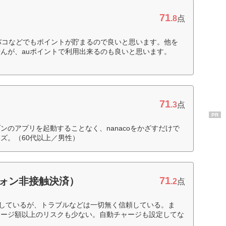
71
.8
点
バコなどでもポイントが貯まるので良いと思います。他を
んが、auポイントで利用出来るのも良いと思います。
71
.3
点
PR
ンのアプリを起動することなく、nanacoをかざすだけで
ズ。（60代以上／男性）
71
フォン非接触決済）
.2
点
用しているが、トラブルなどは一切無く信頼している。ま
ャージ額以上のリスクも少ない。自動チャージも設定してな