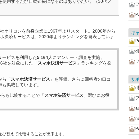
aを使用するたび自動延長になるのはありがたい。（30代／
P
オリコンを前身企業に1967年よりスタート。2006年から
キ
ホ決済サービスは、2020年よりランキングを発表していま
P
d
サービスを利用した
5,164
人にアンケート調査を実施。
16
社を対象にした「
スマホ決済サービス
」ランキングを発
から「
スマホ決済サービス
」を評価。さらに回答者の口コ
サ
声も掲載しています。
d
からも比較することで「
スマホ決済サービス
」選びにお役
a
n
P
並び替えて比較することが出来ます。