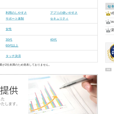
セ
利用のしやすさ
アプリの使いやすさ
d
サポート体制
セキュリティ
a
女性
30代
40代
60代以上
タッチ決済
業が2社未満のため発表しておりません。
PR