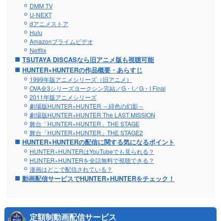
DMM TV
U-NEXT
dアニメストア
Hulu
Amazonプライムビデオ
Netflix
TSUTAYA DISCASなら旧アニメ版も視聴可能
HUNTER×HUNTERの作品概要・あらすじ
1999年版アニメシリーズ（旧アニメ）
OVA全3シリーズヨークシン完結／G・I／G・I Final
2011年版アニメシリーズ
劇場版HUNTER×HUNTER ～緋色の幻影～
劇場版HUNTER×HUNTER The LAST MISSION
舞台「HUNTER×HUNTER」THE STAGE
舞台「HUNTER×HUNTER」THE STAGE2
HUNTER×HUNTERの配信に関する気になるポイント
HUNTER×HUNTERはYouTubeでも見られる？
HUNTER×HUNTERを全話無料で視聴できる？
漫画はどこで配信されている？
動画配信サービスでHUNTER×HUNTERをチェック！
定額制動画配信サービス