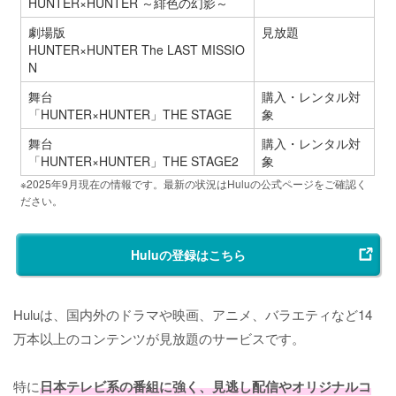
HUNTER×HUNTER ～緋色の幻影～
劇場版
見放題
HUNTER×HUNTER The LAST MISSIO
N
舞台
購入・レンタル対
「HUNTER×HUNTER」THE STAGE
象
舞台
購入・レンタル対
「HUNTER×HUNTER」THE STAGE2
象
※2025年9月現在の情報です。最新の状況はHuluの公式ページをご確認く
ださい。
Huluの登録はこちら
Huluは、国内外のドラマや映画、アニメ、バラエティなど14
万本以上のコンテンツが見放題のサービスです。
特に
日本テレビ系の番組に強く、見逃し配信やオリジナルコ