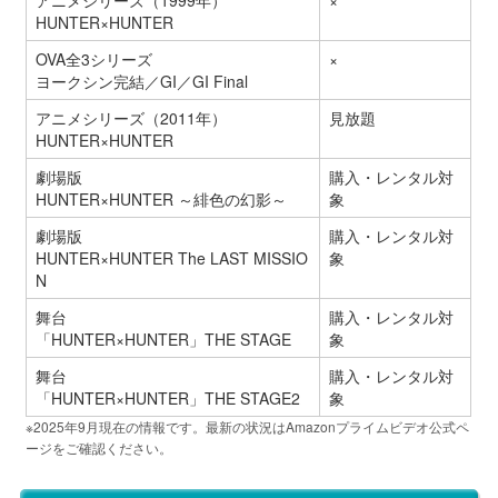
アニメシリーズ（1999年）
×
HUNTER×HUNTER
OVA全3シリーズ
×
ヨークシン完結／GI／GI Final
アニメシリーズ（2011年）
見放題
HUNTER×HUNTER
劇場版
購入・レンタル対
HUNTER×HUNTER ～緋色の幻影～
象
劇場版
購入・レンタル対
HUNTER×HUNTER The LAST MISSIO
象
N
舞台
購入・レンタル対
「HUNTER×HUNTER」THE STAGE
象
舞台
購入・レンタル対
「HUNTER×HUNTER」THE STAGE2
象
※2025年9月現在の情報です。最新の状況はAmazonプライムビデオ公式ペ
ージをご確認ください。