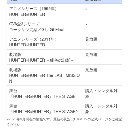
アニメシリーズ（1999年）
×
HUNTER×HUNTER
OVA全3シリーズ
×
ヨークシン完結／GI／GI Final
アニメシリーズ（2011年）
見放題
HUNTER×HUNTER
劇場版
見放題
HUNTER×HUNTER ～緋色の幻影～
劇場版
見放題
HUNTER×HUNTER The LAST MISSIO
N
舞台
購入・レンタル対
「HUNTER×HUNTER」THE STAGE
象
舞台
購入・レンタル対
「HUNTER×HUNTER」THE STAGE2
象
※2025年9月現在の情報です。最新の状況はDMM TVの公式ページをご確認
ください。