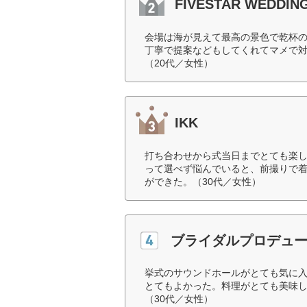
FIVESTAR WEDDIN
会場は海が見えて最高の景色で乾杯
丁寧で提案などもしてくれてマメで
（20代／女性）
IKK
打ち合わせから式当日までとても楽
って選べず悩んでいると、前撮りで着
ができた。（30代／女性）
ブライダルプロデュ
挙式のサウンドホールがとても気に
とてもよかった。料理がとても美味
（30代／女性）