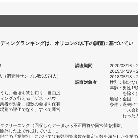
エディングランキングは、オリコンの以下の調査に基づいてい
3
調査期間
2020/03/16～2
2019/04/19～2
95人（調査時サンプル数5,574人）
2018/05/18～2
調査対象者
性別：指定な
年齢：男性18
うち、会場を貸し切り、自由度
を除く
ィングが行える「ゲストハウ
地域：全国
業者が対象。複数の会場を保有
条件：過去5
場別の評価でなく、すべて運営
ース会
行った
タクリーニング（回収したデータから不正回答や異常値を排除）
除外した上で作成しています。
部門の「業態別」においては有効回答者数が規定人数を満たした企業の