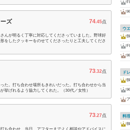
F
I
74
ニーズ
.45
点
ウ
なさんが明るく丁寧に対応してくださっていました。野球好
B
の形をしたクッキーをのせてくださったりと工夫してくださ
F
I
73
.32
点
ド
B
かった。打ち合わせ場所もきれいだった。打ち合わせから当
I
が挙げれるよう協力してくれた。（30代／女性）
73
.27
点
料
B
の打ち合わせ、当日、アフターまでよく相談やアドバイスに