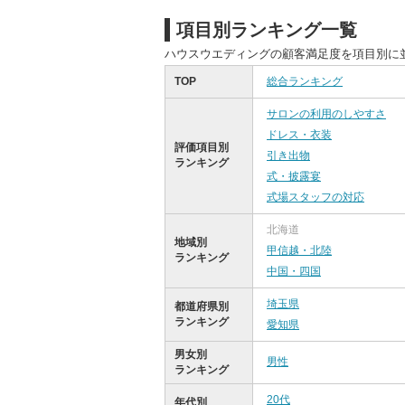
項目別ランキング一覧
ハウスウエディングの顧客満足度を項目別に
TOP
総合ランキング
サロンの利用のしやすさ
ドレス・衣装
評価項目別
引き出物
ランキング
式・披露宴
式場スタッフの対応
北海道
地域別
甲信越・北陸
ランキング
中国・四国
埼玉県
都道府県別
ランキング
愛知県
男女別
男性
ランキング
20代
年代別