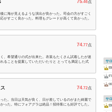
75
G
.46
点
の後に海が見えるような演出が良かった。司会の方がすごく
対応がすごく良かった。料理もグレードが高くて良かった。
74
.77
点
しく、希望通りの式が出来た。衣装もたくさん試着したが迷
サ
れることを提案していただいたりと とっても満足した式
B
F
I
74
ース
.72
点
サ
入った。当日は天気が良く、日が差しているのがまた綺麗で
しかった。特にフォアグラは絶品！招待客にも好評でした。
B