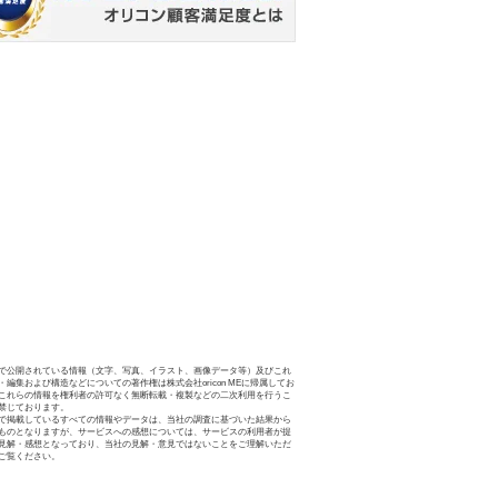
で公開されている情報（文字、写真、イラスト、画像データ等）及びこれ
・編集および構造などについての著作権は株式会社oricon MEに帰属してお
これらの情報を権利者の許可なく無断転載・複製などの二次利用を行うこ
禁じております。
で掲載しているすべての情報やデータは、当社の調査に基づいた結果から
ものとなりますが、サービスへの感想については、サービスの利用者が提
見解・感想となっており、当社の見解・意見ではないことをご理解いただ
ご覧ください。