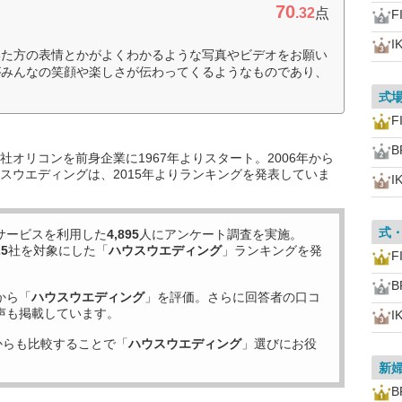
70
.32
点
F
I
いた方の表情とかがよくわかるような写真やビデオをお願い
がみんなの笑顔や楽しさが伝わってくるようなものであり、
式
F
B
オリコンを前身企業に1967年よりスタート。2006年から
スウエディングは、2015年よりランキングを発表していま
I
式
サービスを利用した
4,895
人にアンケート調査を実施。
25
社を対象にした「
ハウスウエディング
」ランキングを発
F
B
から「
ハウスウエディング
」を評価。さらに回答者の口コ
声も掲載しています。
I
からも比較することで「
ハウスウエディング
」選びにお役
新
B