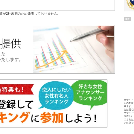
業が2社未満のため発表しておりません。
PR
当サイト
らの配置
ります。
とは固く
当サイト
作成した
出された
いた上で