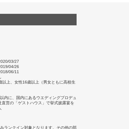
020/03/27
019/04/26
018/06/11
し
歳以上、女性16歳以上（男女ともに高校生
）
年以内に、国内にあるウエディングプロデュ
社直営の「ゲストハウス」で挙式披露宴を
人
みランクイン対象となります。その他の部