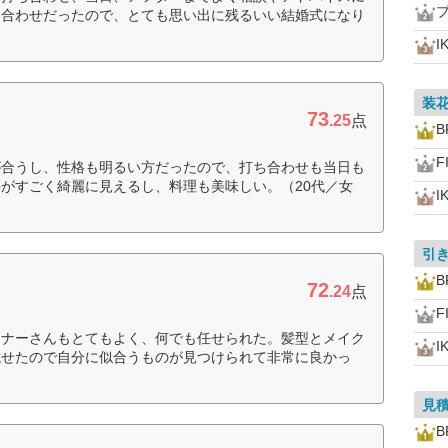
ち合わせだったので、とても思い出に残るいい結婚式になり
I
装
73
.25
点
B
F
が合うし、性格も明るい方だったので、打ち合わせも当日も
がすごく綺麗に見えるし、料理も美味しい。（20代／女
I
引
B
72
.24
点
F
ンナーさんもとてもよく、何でも任せられた。髪型とメイク
I
試せたので自分に似合うものが見つけられて非常に良かっ
見
B