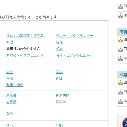
F
I
並び替えて比較することが出来ます。
写
サロンの清潔度・雰囲気
ウエディングプランナー
B
料理
装花
F
見積りのわかりやすさ
式場
新婦のメイクの仕上がり
写真・ビデオの仕上がり
I
東北
関東
式
東海
近畿
B
九州・沖縄
F
東京都
神奈川県
I
大阪府
福岡県
女性
30代
40代