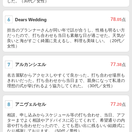
した。（30代／女性）
78
Dears Wedding
.05
点
担当のプランナーさんが同い年で話が合うし、性格も明るい方
だったので、打ち合わせも当日も素敵な日が過ごせた。天気が
良いと海がすごく綺麗に見えるし、料理も美味しい。（20代／
女性）
アルカンシエル
77
.38
点
名古屋駅からアクセスしやすくて良かった。打ち合わせ場所も
きれいだった。打ち合わせから当日まで、親身になって私達の
理想の式が挙げれるよう協力してくれた。（30代／女性）
アニヴェルセル
77
.20
点
相談、申し込みからスケジュール等の打ち合わせ、当日、アフ
ターまでよく相談やアドバイスに応じてくれて、希望通りの内
容や打ち合わせだったので、とても思い出に残るいい結婚式に
なり感謝しております。（50代／男性）