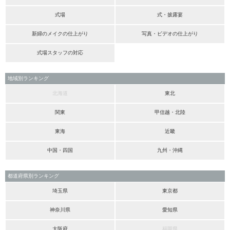
式場
式・披露宴
新婦のメイクの仕上がり
写真・ビデオの仕上がり
式場スタッフの対応
地域別ランキング
北海道
東北
関東
甲信越・北陸
東海
近畿
中国・四国
九州・沖縄
都道府県別ランキング
埼玉県
東京都
神奈川県
愛知県
大阪府
福岡県