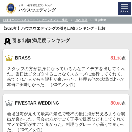
オリコン顧客満足度ランキング
ハウスウエディング
おすすめのハウスウエディングランキング・比較
2020年版
引き出物
【2020年】ハウスウエディングの引き出物ランキング・比較
引き出物 満足度ランキング
81
BRASS
.38
点
スタッフの方が親身になっていろんなアイデアを出してくれ
た。当日はゴタゴタすることなくスムーズに進行してくれて、
来てくれた人からも評判が良かった。料理も他の式場に比べて
本当に美味しかった。（30代／女性）
80
FIVESTAR WEDDING
.60
点
会場は海が見えて最高の景色で乾杯の後に海が見えるような演
出が良かった。司会の方がすごく丁寧で提案などもしてくれて
マメで対応がすごく良かった。料理もグレードが高くて良かっ
た。（20代／女性）