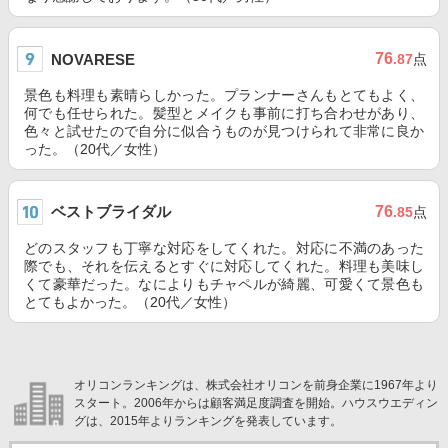
76
NOVARESE
.87
点
景色も料理も素晴らしかった。プランナーさんもとてもよく、
何でも任せられた。髪型とメイクも事前に打ち合わせがあり、
色々と試せたので自分に似合うものが見つけられて非常に良か
った。（20代／女性）
ベストブライダル
76
.85
点
どのスタッフも丁寧な対応をしてくれた。対応に不満のあった
際でも、それを伝えるとすぐに対応してくれた。料理も美味し
くて豪華だった。なによりもチャペルが綺麗、可愛くて景色も
とてもよかった。（20代／女性）
オリコンランキングは、株式会社オリコンを前身企業に1967年より
スタート。2006年からは顧客満足度調査を開始。ハウスウエディン
グは、2015年よりランキングを発表しています。