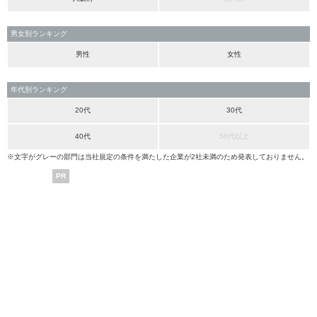
男女別ランキング
男性
女性
年代別ランキング
20代
30代
40代
50代以上
※文字がグレーの部門は当社規定の条件を満たした企業が2社未満のため発表しておりません。
PR