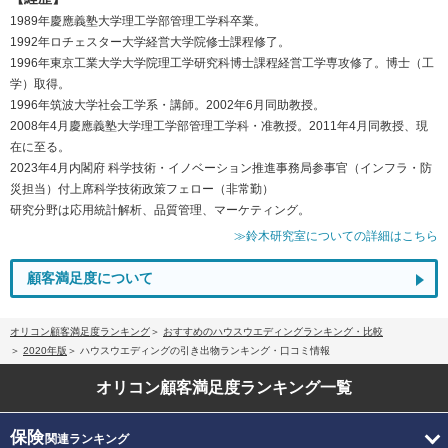
1989年慶應義塾大学理工学部管理工学科卒業。
1992年ロチェスター大学経営大学院修士課程修了。
1996年東京工業大学大学院理工学研究科博士課程経営工学専攻修了。博士（工
学）取得。
1996年筑波大学社会工学系・講師。2002年6月同助教授。
2008年4月慶應義塾大学理工学部管理工学科・准教授。2011年4月同教授、現
在に至る。
2023年4月内閣府 科学技術・イノベーション推進事務局参事官（インフラ・防
災担当）付上席科学技術政策フェロー（非常勤）
研究分野は応用統計解析、品質管理、マーケティング。
≫鈴木研究室についての詳細はこちら
顧客満足度について
オリコン顧客満足度ランキング
おすすめのハウスウエディングランキング・比較
2020年版
ハウスウエディングの引き出物ランキング・口コミ情報
オリコン顧客満足度
ランキング一覧
保険
関連ランキング