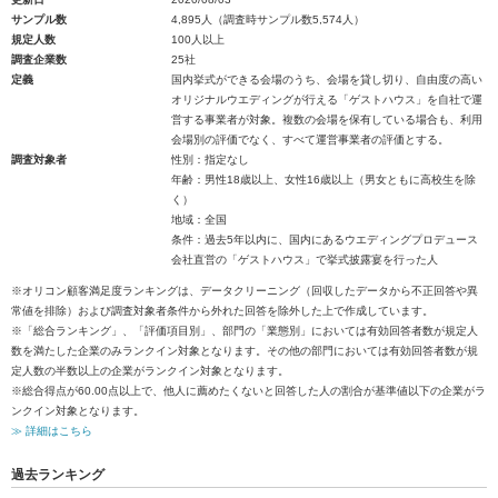
サンプル数
4,895人（調査時サンプル数5,574人）
規定人数
100人以上
調査企業数
25社
定義
国内挙式ができる会場のうち、会場を貸し切り、自由度の高い
オリジナルウエディングが行える「ゲストハウス」を自社で運
営する事業者が対象。複数の会場を保有している場合も、利用
会場別の評価でなく、すべて運営事業者の評価とする。
調査対象者
性別：指定なし
年齢：男性18歳以上、女性16歳以上（男女ともに高校生を除
く）
地域：全国
条件：過去5年以内に、国内にあるウエディングプロデュース
会社直営の「ゲストハウス」で挙式披露宴を行った人
※オリコン顧客満足度ランキングは、データクリーニング（回収したデータから不正回答や異
常値を排除）および調査対象者条件から外れた回答を除外した上で作成しています。
※「総合ランキング」、「評価項目別」、部門の「業態別」においては有効回答者数が規定人
数を満たした企業のみランクイン対象となります。その他の部門においては有効回答者数が規
定人数の半数以上の企業がランクイン対象となります。
※総合得点が60.00点以上で、他人に薦めたくないと回答した人の割合が基準値以下の企業がラ
ンクイン対象となります。
≫ 詳細はこちら
過去ランキング