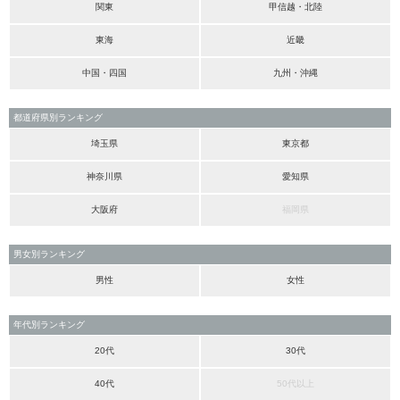
関東
甲信越・北陸
東海
近畿
中国・四国
九州・沖縄
都道府県別ランキング
埼玉県
東京都
神奈川県
愛知県
大阪府
福岡県
男女別ランキング
男性
女性
年代別ランキング
20代
30代
40代
50代以上