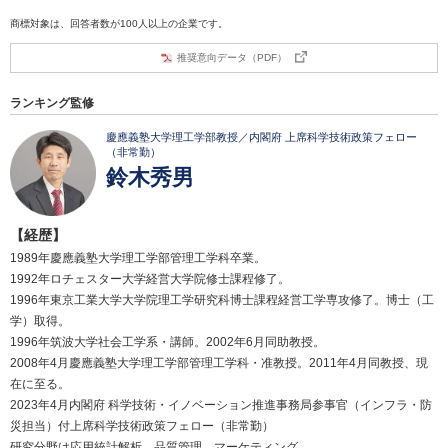
商標対象は、回答者数が100人以上の企業です。
推奨意向データ（PDF）
ランキング監修
慶應義塾大学理工学部教授／内閣府 上席科学技術政策フェロー
（非常勤）
鈴木秀男
【経歴】
1989年慶應義塾大学理工学部管理工学科卒業。
1992年ロチェスター大学経営大学院修士課程修了。
1996年東京工業大学大学院理工学研究科博士課程経営工学専攻修了。博士（工
学）取得。
1996年筑波大学社会工学系・講師。2002年6月同助教授。
2008年4月慶應義塾大学理工学部管理工学科・准教授。2011年4月同教授、現
在に至る。
2023年4月内閣府 科学技術・イノベーション推進事務局参事官（インフラ・防
災担当）付上席科学技術政策フェロー（非常勤）
研究分野は応用統計解析、品質管理、マーケティング。