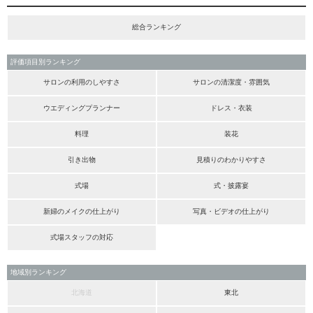
総合ランキング
評価項目別ランキング
サロンの利用のしやすさ
サロンの清潔度・雰囲気
ウエディングプランナー
ドレス・衣装
料理
装花
引き出物
見積りのわかりやすさ
式場
式・披露宴
新婦のメイクの仕上がり
写真・ビデオの仕上がり
式場スタッフの対応
地域別ランキング
北海道
東北