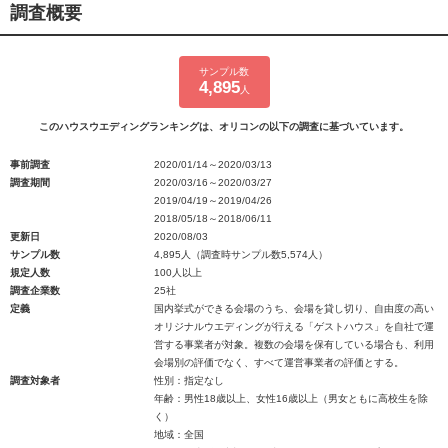
調査概要
サンプル数
4,895
人
このハウスウエディングランキングは、オリコンの以下の調査に基づいています。
事前調査
2020/01/14～2020/03/13
調査期間
2020/03/16～2020/03/27
2019/04/19～2019/04/26
2018/05/18～2018/06/11
更新日
2020/08/03
サンプル数
4,895人（調査時サンプル数5,574人）
規定人数
100人以上
調査企業数
25社
定義
国内挙式ができる会場のうち、会場を貸し切り、自由度の高い
オリジナルウエディングが行える「ゲストハウス」を自社で運
営する事業者が対象。複数の会場を保有している場合も、利用
会場別の評価でなく、すべて運営事業者の評価とする。
調査対象者
性別：指定なし
年齢：男性18歳以上、女性16歳以上（男女ともに高校生を除
く）
地域：全国