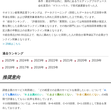
条件：過去5年以内に、国内にあるウエディングプロデュース
会社直営の「ゲストハウス」で挙式披露宴を行った人
※オリコン顧客満足度ランキングは、データクリーニング（回収したデータから不正回答や異
常値を排除）および調査対象者条件から外れた回答を除外した上で作成しています。
※「総合ランキング」、「評価項目別」、部門の「業態別」においては有効回答者数が規定人
数を満たした企業のみランクイン対象となります。その他の部門においては有効回答者数が規
定人数の半数以上の企業がランクイン対象となります。
※総合得点が60.00点以上で、他人に薦めたくないと回答した人の割合が基準値以下の企業がラ
ンクイン対象となります。
≫ 詳細はこちら
過去ランキング
2025年
2024年
2023年
2022年
2021年
2020年
2019年
2018年
2017年
2016年
2015年
推奨意向
調査企業のサービス利用者に、「どの程度その企業のサービスを推奨したいか」について「
A:
とても薦めたい
」「
B:まあ薦めたい
」「
C:あまり薦めたくない
」「
D:全く薦めたくない
」の4段
階で評価をしてもらい比率を算出しています。
※10段階聴取については、A=9-10回答、B=6-8回答、C=3-5回答、D=1-2回答として割合を算
出しております。