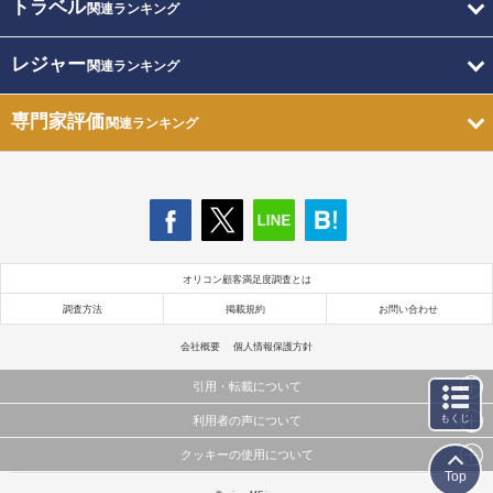
トラベル
関連ランキング
レジャー
関連ランキング
専門家評価
関連ランキング
オリコン顧客満足度調査とは
調査方法
掲載規約
お問い合わせ
会社概要
個人情報保護方針
引用・転載について
もくじ
利用者の声について
当サイトで公開されている情報（文字、写真、イラスト、画像データ等）及びこれらの配置・
編集および構造などについての著作権は株式会社oricon MEに帰属しております。
クッキーの使用について
当サイトに掲載している内容はすべてサービスの利用者が提出された見解・感想です。
これらの情報を権利者の許可なく無断転載・複製などの二次利用を行うことは固く禁じており
Top
弊社が内容について正確性を含め一切保証するものではありません。
ます。
このサイトでは Cookie を使用して、ユーザーに合わせたコンテンツや広告の表示、ソーシャル