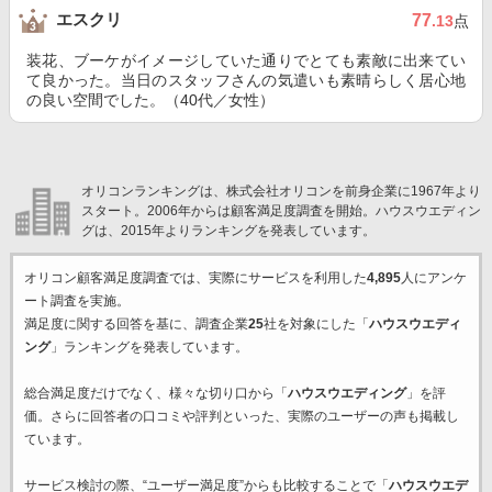
エスクリ
77
.13
点
装花、ブーケがイメージしていた通りでとても素敵に出来てい
て良かった。当日のスタッフさんの気遣いも素晴らしく居心地
の良い空間でした。（40代／女性）
オリコンランキングは、株式会社オリコンを前身企業に1967年より
スタート。2006年からは顧客満足度調査を開始。ハウスウエディン
グは、2015年よりランキングを発表しています。
オリコン顧客満足度調査では、実際にサービスを利用した
4,895
人にアンケ
ート調査を実施。
満足度に関する回答を基に、調査企業
25
社を対象にした「
ハウスウエディ
ング
」ランキングを発表しています。
総合満足度だけでなく、様々な切り口から「
ハウスウエディング
」を評
価。さらに回答者の口コミや評判といった、実際のユーザーの声も掲載し
ています。
サービス検討の際、“ユーザー満足度”からも比較することで「
ハウスウエデ