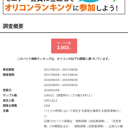
調査概要
サンプル数
3,603
人
このバイク保険ランキングは、オリコンの以下の調査に基づいています。
事前調査
2017/05/10～2017/08/08
調査期間
2017/08/09～2017/08/24
2016/08/18～2016/08/29
2015/08/03～2015/09/03
更新日
2018/01/04
サンプル数
3,603人（調査時サンプル数3,937人）
規定人数
100人以上
調査企業数
10社
定義
バイクの利用において発生する損害を補償する損害保険のこ
と。
広義でのバイク保険は「強制保険（自賠責保険）」「任意保
険」の2種類あるが、「強制保険（自賠責保険）」は加入が義