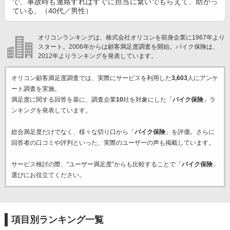
で、事故時も連絡すればすぐに担当に繋いでもらえて、助かっ
ている。（40代／男性）
オリコンランキングは、株式会社オリコンを前身企業に1967年より
スタート。2006年からは顧客満足度調査を開始。バイク保険は、
2012年よりランキングを発表しています。
オリコン顧客満足度調査では、実際にサービスを利用した
3,603
人にアンケ
ート調査を実施。
満足度に関する回答を基に、調査企業
10
社を対象にした「
バイク保険
」ラ
ンキングを発表しています。
総合満足度だけでなく、様々な切り口から「
バイク保険
」を評価。さらに
回答者の口コミや評判といった、実際のユーザーの声も掲載しています。
サービス検討の際、“ユーザー満足度”からも比較することで「
バイク保険
」
選びにお役立てください。
項目別ランキング一覧