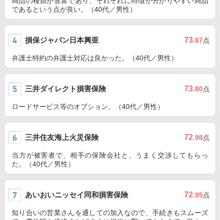
商品の種類が豊富であり、それぞれに特徴が分かりやすい商品
であるという点が良い。（40代／男性）
損保ジャパン日本興亜
73
.87
点
弁護士特約の弁護士対応は良かった。（40代／男性）
三井ダイレクト損害保険
73
.80
点
ロードサービス等のオプション。（40代／男性）
三井住友海上火災保険
72
.98
点
当方が被害者で、相手の保険会社と、うまく交渉してもらっ
た。（40代／男性）
あいおいニッセイ同和損害保険
72
.95
点
知り合いの営業さんを通しての加入なので、手続きもスムーズ