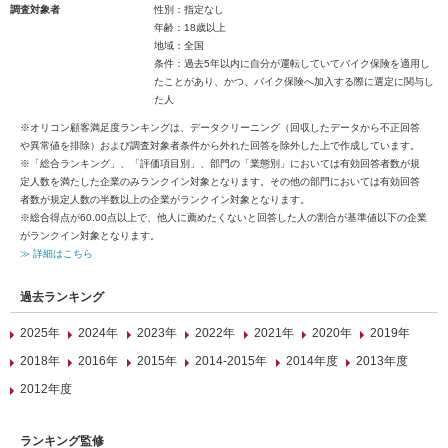
調査対象者
性別：指定なし
年齢：18歳以上
地域：全国
条件：過去5年以内に自分が運転していてバイク保険を適用し
たことがあり、かつ、バイク保険へ加入する際に選定に関与し
た人
※オリコン顧客満足度ランキングは、データクリーニング（回収したデータから不正回答
や異常値を排除）および調査対象者条件から外れた回答を除外した上で作成しています。
※「総合ランキング」、「評価項目別」、部門の「業態別」においては有効回答者数が規
定人数を満たした企業のみランクイン対象となります。その他の部門においては有効回答
者数が規定人数の半数以上の企業がランクイン対象となります。
※総合得点が60.00点以上で、他人に薦めたくないと回答した人の割合が基準値以下の企業
がランクイン対象となります。
≫ 詳細はこちら
過去ランキング
2025年
2024年
2023年
2022年
2021年
2020年
2019年
2018年
2016年
2015年
2014-2015年
2014年度
2013年度
2012年度
ランキング監修