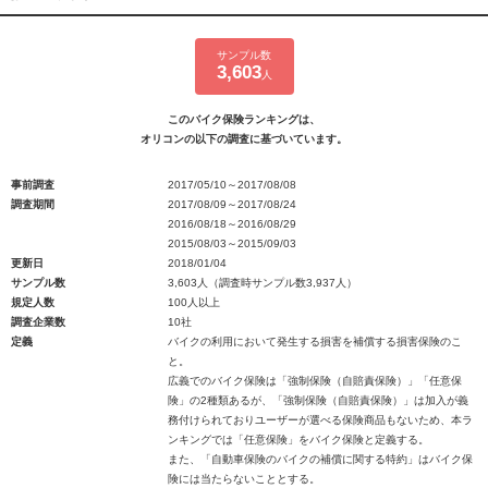
サンプル数
3,603
人
このバイク保険ランキングは、
オリコンの以下の調査に基づいています。
事前調査
2017/05/10～2017/08/08
調査期間
2017/08/09～2017/08/24
2016/08/18～2016/08/29
2015/08/03～2015/09/03
更新日
2018/01/04
サンプル数
3,603人（調査時サンプル数3,937人）
規定人数
100人以上
調査企業数
10社
定義
バイクの利用において発生する損害を補償する損害保険のこ
と。
広義でのバイク保険は「強制保険（自賠責保険）」「任意保
険」の2種類あるが、「強制保険（自賠責保険）」は加入が義
務付けられておりユーザーが選べる保険商品もないため、本ラ
ンキングでは「任意保険」をバイク保険と定義する。
また、「自動車保険のバイクの補償に関する特約」はバイク保
険には当たらないこととする。