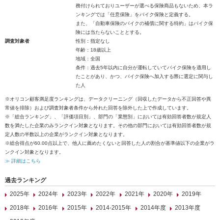
務付けられておりユーザーが選べる保険商品もないため、本ラ
ンキングでは「任意保険」をバイク保険と定義する。
また、「自動車保険のバイクの補償に関する特約」はバイク保
険には当たらないこととする。
調査対象者
性別：指定なし
年齢：18歳以上
地域：全国
条件：過去5年以内に自分が運転していてバイク保険を適用し
たことがあり、かつ、バイク保険へ加入する際に選定に関与し
た人
※オリコン顧客満足度ランキングは、データクリーニング（回収したデータから不正回答や異
常値を排除）および調査対象者条件から外れた回答を除外した上で作成しています。
※「総合ランキング」、「評価項目別」、部門の「業態別」においては有効回答者数が規定人
数を満たした企業のみランクイン対象となります。その他の部門においては有効回答者数が規
定人数の半数以上の企業がランクイン対象となります。
※総合得点が60.00点以上で、他人に薦めたくないと回答した人の割合が基準値以下の企業がラ
ンクイン対象となります。
≫ 詳細はこちら
過去ランキング
2025年
2024年
2023年
2022年
2021年
2020年
2019年
2018年
2016年
2015年
2014-2015年
2014年度
2013年度