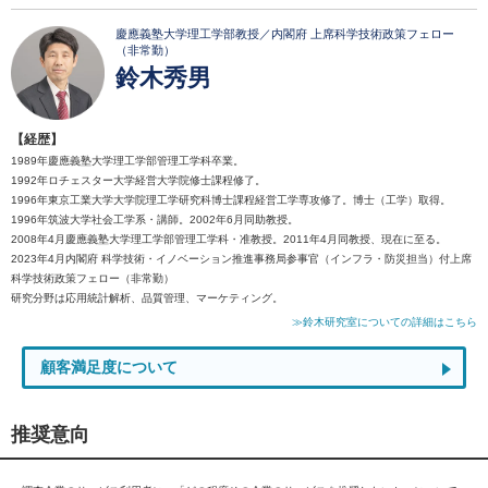
慶應義塾大学理工学部教授／内閣府 上席科学技術政策フェロー
（非常勤）
鈴木秀男
【経歴】
1989年慶應義塾大学理工学部管理工学科卒業。
1992年ロチェスター大学経営大学院修士課程修了。
1996年東京工業大学大学院理工学研究科博士課程経営工学専攻修了。博士（工学）取得。
1996年筑波大学社会工学系・講師。2002年6月同助教授。
2008年4月慶應義塾大学理工学部管理工学科・准教授。2011年4月同教授、現在に至る。
2023年4月内閣府 科学技術・イノベーション推進事務局参事官（インフラ・防災担当）付上席
科学技術政策フェロー（非常勤）
研究分野は応用統計解析、品質管理、マーケティング。
≫鈴木研究室についての詳細はこちら
顧客満足度について
推奨意向