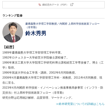
継続意向データ（PDF）
ランキング監修
慶應義塾大学理工学部教授／内閣府 上席科学技術政策フェロー
（非常勤）
鈴木秀男
【経歴】
1989年慶應義塾大学理工学部管理工学科卒業。
1992年ロチェスター大学経営大学院修士課程修了。
1996年東京工業大学大学院理工学研究科博士課程経営工学専攻修了。博士（工
学）取得。
1996年筑波大学社会工学系・講師。2002年6月同助教授。
2008年4月慶應義塾大学理工学部管理工学科・准教授。2011年4月同教授、現
在に至る。
2023年4月内閣府 科学技術・イノベーション推進事務局参事官（インフラ・防
災担当）付上席科学技術政策フェロー（非常勤）
研究分野は応用統計解析、品質管理、マーケティング。
≫鈴木研究室についての詳細はこちら