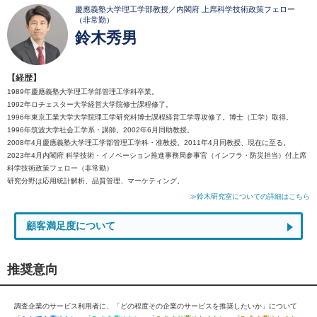
慶應義塾大学理工学部教授／内閣府 上席科学技術政策フェロー
（非常勤）
鈴木秀男
【経歴】
1989年慶應義塾大学理工学部管理工学科卒業。
1992年ロチェスター大学経営大学院修士課程修了。
1996年東京工業大学大学院理工学研究科博士課程経営工学専攻修了。博士（工学）取得。
1996年筑波大学社会工学系・講師。2002年6月同助教授。
2008年4月慶應義塾大学理工学部管理工学科・准教授。2011年4月同教授、現在に至る。
2023年4月内閣府 科学技術・イノベーション推進事務局参事官（インフラ・防災担当）付上席
科学技術政策フェロー（非常勤）
研究分野は応用統計解析、品質管理、マーケティング。
≫鈴木研究室についての詳細はこちら
顧客満足度について
推奨意向
調査企業のサービス利用者に、「どの程度その企業のサービスを推奨したいか」について