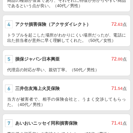
商品の種類が豊富であり、それぞれに特徴が分かりやすい商品
であるという点が良い。（40代／男性）
アクサ損害保険（アクサダイレクト）
72
.63
点
トラブルを起こした場所がわかりにくい場所だったが、電話に
出た担当者が意外に早く理解してくれた。（50代／女性）
損保ジャパン日本興亜
72
.00
点
代理店の対応が早い、親切丁寧。（50代／男性）
三井住友海上火災保険
71
.54
点
当方が被害者で、相手の保険会社と、うまく交渉してもらっ
た。（40代／男性）
あいおいニッセイ同和損害保険
71
.41
点