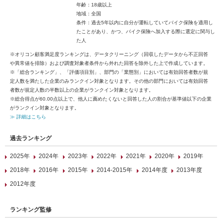
年齢：18歳以上
地域：全国
条件：過去5年以内に自分が運転していてバイク保険を適用し
たことがあり、かつ、バイク保険へ加入する際に選定に関与し
た人
※オリコン顧客満足度ランキングは、データクリーニング（回収したデータから不正回答
や異常値を排除）および調査対象者条件から外れた回答を除外した上で作成しています。
※「総合ランキング」、「評価項目別」、部門の「業態別」においては有効回答者数が規
定人数を満たした企業のみランクイン対象となります。その他の部門においては有効回答
者数が規定人数の半数以上の企業がランクイン対象となります。
※総合得点が60.00点以上で、他人に薦めたくないと回答した人の割合が基準値以下の企業
がランクイン対象となります。
≫ 詳細はこちら
過去ランキング
2025年
2024年
2023年
2022年
2021年
2020年
2019年
2018年
2016年
2015年
2014-2015年
2014年度
2013年度
2012年度
ランキング監修