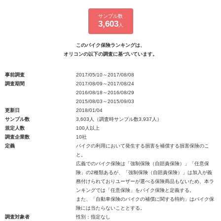
サンプル数
3,603
人
このバイク保険ランキングは、
オリコンの以下の調査に基づいています。
事前調査
2017/05/10～2017/08/08
調査期間
2017/08/09～2017/08/24
2016/08/18～2016/08/29
2015/08/03～2015/09/03
更新日
2018/01/04
サンプル数
3,603人（調査時サンプル数3,937人）
規定人数
100人以上
調査企業数
10社
定義
バイクの利用において発生する損害を補償する損害保険のこ
と。
広義でのバイク保険は「強制保険（自賠責保険）」「任意保
険」の2種類あるが、「強制保険（自賠責保険）」は加入が義
務付けられておりユーザーが選べる保険商品もないため、本ラ
ンキングでは「任意保険」をバイク保険と定義する。
また、「自動車保険のバイクの補償に関する特約」はバイク保
険には当たらないこととする。
調査対象者
性別：指定なし