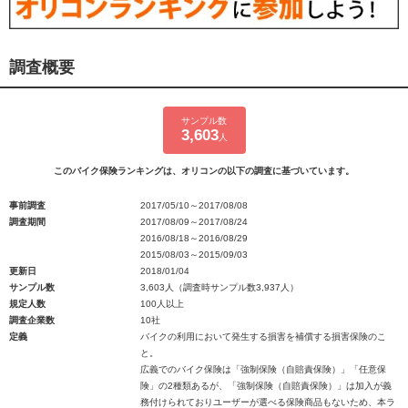
調査概要
サンプル数
3,603
人
このバイク保険ランキングは、オリコンの以下の調査に基づいています。
事前調査
2017/05/10～2017/08/08
調査期間
2017/08/09～2017/08/24
2016/08/18～2016/08/29
2015/08/03～2015/09/03
更新日
2018/01/04
サンプル数
3,603人（調査時サンプル数3,937人）
規定人数
100人以上
調査企業数
10社
定義
バイクの利用において発生する損害を補償する損害保険のこ
と。
広義でのバイク保険は「強制保険（自賠責保険）」「任意保
険」の2種類あるが、「強制保険（自賠責保険）」は加入が義
務付けられておりユーザーが選べる保険商品もないため、本ラ