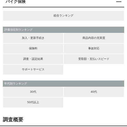
バイク保険
総合ランキング
評価項目別ランキング
加入・更新手続き
商品内容の充実度
保険料
事故対応
調査・認定結果
受取額・支払いスピード
サポートサービス
年代別ランキング
30代
40代
50代以上
調査概要