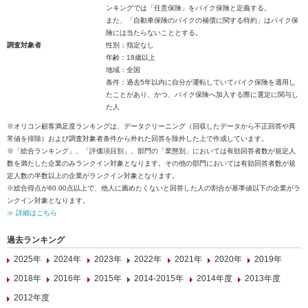
ンキングでは「任意保険」をバイク保険と定義する。
また、「自動車保険のバイクの補償に関する特約」はバイク保
険には当たらないこととする。
調査対象者
性別：指定なし
年齢：18歳以上
地域：全国
条件：過去5年以内に自分が運転していてバイク保険を適用し
たことがあり、かつ、バイク保険へ加入する際に選定に関与し
た人
※オリコン顧客満足度ランキングは、データクリーニング（回収したデータから不正回答や異
常値を排除）および調査対象者条件から外れた回答を除外した上で作成しています。
※「総合ランキング」、「評価項目別」、部門の「業態別」においては有効回答者数が規定人
数を満たした企業のみランクイン対象となります。その他の部門においては有効回答者数が規
定人数の半数以上の企業がランクイン対象となります。
※総合得点が60.00点以上で、他人に薦めたくないと回答した人の割合が基準値以下の企業がラ
ンクイン対象となります。
≫ 詳細はこちら
過去ランキング
2025年
2024年
2023年
2022年
2021年
2020年
2019年
2018年
2016年
2015年
2014-2015年
2014年度
2013年度
2012年度