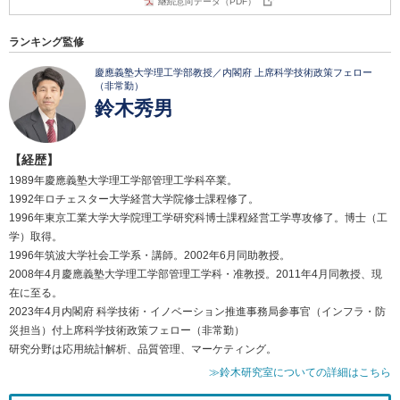
継続意向データ（PDF）
ランキング監修
慶應義塾大学理工学部教授／内閣府 上席科学技術政策フェロー
（非常勤）
鈴木秀男
【経歴】
1989年慶應義塾大学理工学部管理工学科卒業。
1992年ロチェスター大学経営大学院修士課程修了。
1996年東京工業大学大学院理工学研究科博士課程経営工学専攻修了。博士（工
学）取得。
1996年筑波大学社会工学系・講師。2002年6月同助教授。
2008年4月慶應義塾大学理工学部管理工学科・准教授。2011年4月同教授、現
在に至る。
2023年4月内閣府 科学技術・イノベーション推進事務局参事官（インフラ・防
災担当）付上席科学技術政策フェロー（非常勤）
研究分野は応用統計解析、品質管理、マーケティング。
≫鈴木研究室についての詳細はこちら