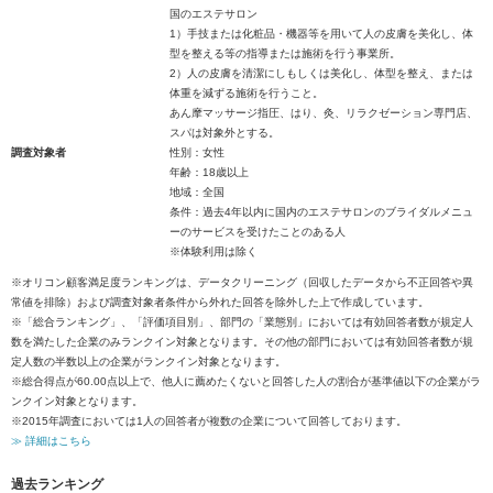
国のエステサロン
1）手技または化粧品・機器等を用いて人の皮膚を美化し、体
型を整える等の指導または施術を行う事業所。
2）人の皮膚を清潔にしもしくは美化し、体型を整え、または
体重を減ずる施術を行うこと。
あん摩マッサージ指圧、はり、灸、リラクゼーション専門店、
スパは対象外とする。
調査対象者
性別：女性
年齢：18歳以上
地域：全国
条件：過去4年以内に国内のエステサロンのブライダルメニュ
ーのサービスを受けたことのある人
※体験利用は除く
※オリコン顧客満足度ランキングは、データクリーニング（回収したデータから不正回答や異
常値を排除）および調査対象者条件から外れた回答を除外した上で作成しています。
※「総合ランキング」、「評価項目別」、部門の「業態別」においては有効回答者数が規定人
数を満たした企業のみランクイン対象となります。その他の部門においては有効回答者数が規
定人数の半数以上の企業がランクイン対象となります。
※総合得点が60.00点以上で、他人に薦めたくないと回答した人の割合が基準値以下の企業がラ
ンクイン対象となります。
※2015年調査においては1人の回答者が複数の企業について回答しております。
≫ 詳細はこちら
過去ランキング