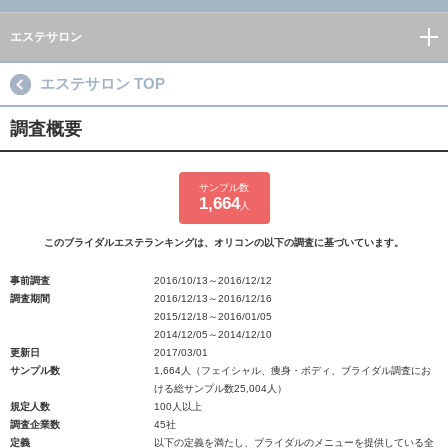
エステサロン
エステサロン TOP
調査概要
サンプル数
1,664
人
このブライダルエステランキングは、オリコンの以下の調査に基づいています。
事前調査
2016/10/13～2016/12/12
調査期間
2016/12/13～2016/12/16
2015/12/18～2016/01/05
2014/12/05～2014/12/10
更新日
2017/03/01
サンプル数
1,664人（フェイシャル、痩身・ボディ、ブライダル調査にお
ける総サンプル数25,004人）
規定人数
100人以上
調査企業数
45社
定義
以下の定義を満たし、ブライダルのメニューを提供している全