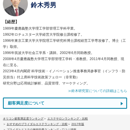
鈴木秀男
【経歴】
1989年慶應義塾大学理工学部管理工学科卒業。
1992年ロチェスター大学経営大学院修士課程修了。
1996年東京工業大学大学院理工学研究科博士課程経営工学専攻修了。博士（工
学）取得。
1996年筑波大学社会工学系・講師。2002年6月同助教授。
2008年4月慶應義塾大学理工学部管理工学科・准教授。2011年4月同教授、現
在に至る。
2023年4月内閣府 科学技術・イノベーション推進事務局参事官（インフラ・防
災担当）付上席科学技術政策フェロー（非常勤）
研究分野は応用統計解析、品質管理、マーケティング。
≫鈴木研究室についての詳細はこちら
顧客満足度について
オリコン顧客満足度ランキング
エステサロンランキング・比較
おすすめのブライダルエステランキング・比較
2017年版
ブライダルエステの施術効果ランキング・口コミ情報