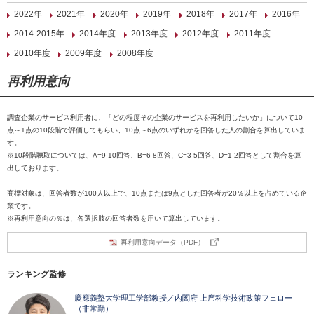
2022年
2021年
2020年
2019年
2018年
2017年
2016年
2014-2015年
2014年度
2013年度
2012年度
2011年度
2010年度
2009年度
2008年度
再利用意向
調査企業のサービス利用者に、「どの程度その企業のサービスを再利用したいか」について10
点～1点の10段階で評価してもらい、10点～6点のいずれかを回答した人の割合を算出していま
す。
※10段階聴取については、A=9-10回答、B=6-8回答、C=3-5回答、D=1-2回答として割合を算
出しております。
商標対象は、回答者数が100人以上で、10点または9点とした回答者が20％以上を占めている企
業です。
※再利用意向の％は、各選択肢の回答者数を用いて算出しています。
再利用意向データ（PDF）
ランキング監修
慶應義塾大学理工学部教授／内閣府 上席科学技術政策フェロー
（非常勤）