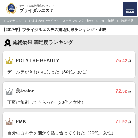
オリコン顧客満足度ランキング
ブライダルエステ
エステサロン
おすすめのブライダルエステランキング・比較
2017年版
施術効果
【2017年】ブライダルエステの施術効果ランキング・比較
施術効果 満足度ランキング
76
POLA THE BEAUTY
.42
点
デコルテがきれいになった（30代／女性）
美4salon
72
.52
点
丁寧に施術してもらった（30代／女性）
71
PMK
.97
点
自分のカルテを細かく話し合ってくれた（20代／女性）