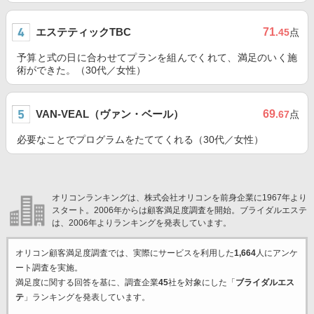
エステティックTBC
71
.45
点
予算と式の日に合わせてプランを組んでくれて、満足のいく施
術ができた。（30代／女性）
VAN-VEAL（ヴァン・ベール）
69
.67
点
必要なことでプログラムをたててくれる（30代／女性）
オリコンランキングは、株式会社オリコンを前身企業に1967年より
スタート。2006年からは顧客満足度調査を開始。ブライダルエステ
は、2006年よりランキングを発表しています。
オリコン顧客満足度調査では、実際にサービスを利用した
1,664
人にアンケ
ート調査を実施。
満足度に関する回答を基に、調査企業
45
社を対象にした「
ブライダルエス
テ
」ランキングを発表しています。