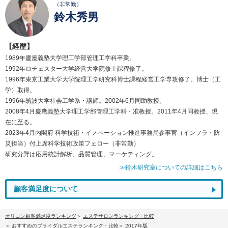
（非常勤）
鈴木秀男
【経歴】
1989年慶應義塾大学理工学部管理工学科卒業。
1992年ロチェスター大学経営大学院修士課程修了。
1996年東京工業大学大学院理工学研究科博士課程経営工学専攻修了。博士（工
学）取得。
1996年筑波大学社会工学系・講師。2002年6月同助教授。
2008年4月慶應義塾大学理工学部管理工学科・准教授。2011年4月同教授、現
在に至る。
2023年4月内閣府 科学技術・イノベーション推進事務局参事官（インフラ・防
災担当）付上席科学技術政策フェロー（非常勤）
研究分野は応用統計解析、品質管理、マーケティング。
≫鈴木研究室についての詳細はこちら
顧客満足度について
オリコン顧客満足度ランキング
エステサロンランキング・比較
おすすめのブライダルエステランキング・比較
2017年版