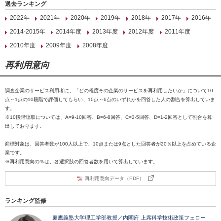
過去ランキング
2022年
2021年
2020年
2019年
2018年
2017年
2016年
2014-2015年
2014年度
2013年度
2012年度
2011年度
2010年度
2009年度
2008年度
再利用意向
調査企業のサービス利用者に、「どの程度その企業のサービスを再利用したいか」について10
点～1点の10段階で評価してもらい、10点～6点のいずれかを回答した人の割合を算出していま
す。
※10段階聴取については、A=9-10回答、B=6-8回答、C=3-5回答、D=1-2回答として割合を算
出しております。
商標対象は、回答者数が100人以上で、10点または9点とした回答者が20％以上を占めている企
業です。
※再利用意向の％は、各選択肢の回答者数を用いて算出しています。
再利用意向データ（PDF）
ランキング監修
慶應義塾大学理工学部教授／内閣府 上席科学技術政策フェロー