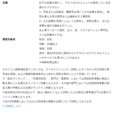
定義
以下の定義を満たし、ブライダルのメニューを提供している全
国のエステサロン
1）手技または化粧品・機器等を用いて人の皮膚を美化し、体
型を整える等の指導または施術を行う事業所。
2）人の皮膚を清潔にしもしくは美化し、体型を整え、または
体重を減ずる施術を行うこと。
あん摩マッサージ指圧、はり、灸、リラクゼーション専門店、
スパは対象外とする。
調査対象者
性別：女性
年齢：18歳以上
地域：全国
条件：過去4年以内に国内のエステサロンのブライダルメニュ
ーのサービスを受けたことのある人
※体験利用は除く
※オリコン顧客満足度ランキングは、データクリーニング（回収したデータから不正回答や異
常値を排除）および調査対象者条件から外れた回答を除外した上で作成しています。
※「総合ランキング」、「評価項目別」、部門の「業態別」においては有効回答者数が規定人
数を満たした企業のみランクイン対象となります。その他の部門においては有効回答者数が規
定人数の半数以上の企業がランクイン対象となります。
※総合得点が60.00点以上で、他人に薦めたくないと回答した人の割合が基準値以下の企業がラ
ンクイン対象となります。
※2015年調査においては1人の回答者が複数の企業について回答しております。
≫ 詳細はこちら