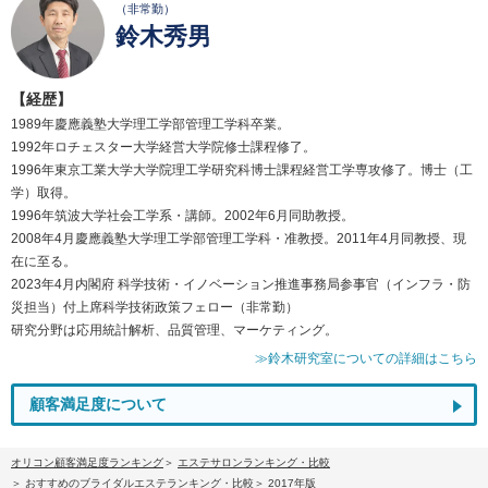
（非常勤）
鈴木秀男
【経歴】
1989年慶應義塾大学理工学部管理工学科卒業。
1992年ロチェスター大学経営大学院修士課程修了。
1996年東京工業大学大学院理工学研究科博士課程経営工学専攻修了。博士（工
学）取得。
1996年筑波大学社会工学系・講師。2002年6月同助教授。
2008年4月慶應義塾大学理工学部管理工学科・准教授。2011年4月同教授、現
在に至る。
2023年4月内閣府 科学技術・イノベーション推進事務局参事官（インフラ・防
災担当）付上席科学技術政策フェロー（非常勤）
研究分野は応用統計解析、品質管理、マーケティング。
≫鈴木研究室についての詳細はこちら
顧客満足度について
オリコン顧客満足度ランキング
エステサロンランキング・比較
おすすめのブライダルエステランキング・比較
2017年版