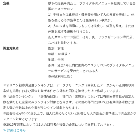
定義
以下の定義を満たし、ブライダルのメニューを提供している全
国のエステサロン
1）手技または化粧品・機器等を用いて人の皮膚を美化し、体
型を整える等の指導または施術を行う事業所。
2）人の皮膚を清潔にしもしくは美化し、体型を整え、または
体重を減ずる施術を行うこと。
あん摩マッサージ指圧、はり、灸、リラクゼーション専門店、
スパは対象外とする。
調査対象者
性別：女性
年齢：18歳以上
地域：全国
条件：過去4年以内に国内のエステサロンのブライダルメニュ
ーのサービスを受けたことのある人
※体験利用は除く
※オリコン顧客満足度ランキングは、データクリーニング（回収したデータから不正回答や異
常値を排除）および調査対象者条件から外れた回答を除外した上で作成しています。
※「総合ランキング」、「評価項目別」、部門の「業態別」においては有効回答者数が規定人
数を満たした企業のみランクイン対象となります。その他の部門においては有効回答者数が規
定人数の半数以上の企業がランクイン対象となります。
※総合得点が60.00点以上で、他人に薦めたくないと回答した人の割合が基準値以下の企業がラ
ンクイン対象となります。
※2015年調査においては1人の回答者が複数の企業について回答しております。
≫ 詳細はこちら