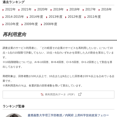
過去ランキング
2022年
2021年
2020年
2019年
2018年
2017年
2016年
2014-2015年
2014年度
2013年度
2012年度
2011年度
2010年度
2009年度
2008年度
再利用意向
調査企業のサービス利用者に、「どの程度その企業のサービスを再利用したいか」について10
点～1点の10段階で評価してもらい、10点～6点のいずれかを回答した人の割合を算出していま
す。
※10段階聴取については、A=9-10回答、B=6-8回答、C=3-5回答、D=1-2回答として割合を算
出しております。
商標対象は、回答者数が100人以上で、10点または9点とした回答者が20％以上を占めている企
業です。
※再利用意向の％は、各選択肢の回答者数を用いて算出しています。
再利用意向データ（PDF）
ランキング監修
慶應義塾大学理工学部教授／内閣府 上席科学技術政策フェロー