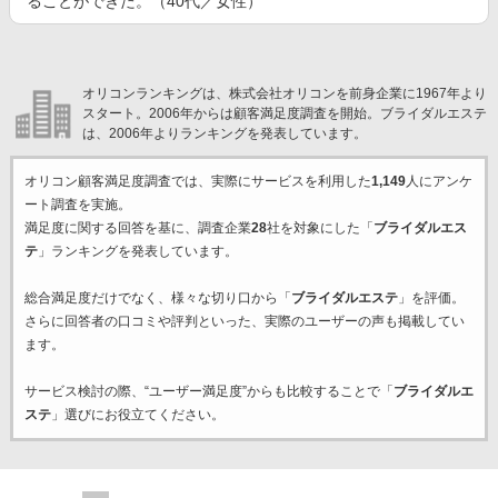
ることができた。（40代／女性）
オリコンランキングは、株式会社オリコンを前身企業に1967年より
スタート。2006年からは顧客満足度調査を開始。ブライダルエステ
は、2006年よりランキングを発表しています。
オリコン顧客満足度調査では、実際にサービスを利用した
1,149
人にアンケ
ート調査を実施。
満足度に関する回答を基に、調査企業
28
社を対象にした「
ブライダルエス
テ
」ランキングを発表しています。
総合満足度だけでなく、様々な切り口から「
ブライダルエステ
」を評価。
さらに回答者の口コミや評判といった、実際のユーザーの声も掲載してい
ます。
サービス検討の際、“ユーザー満足度”からも比較することで「
ブライダルエ
ステ
」選びにお役立てください。