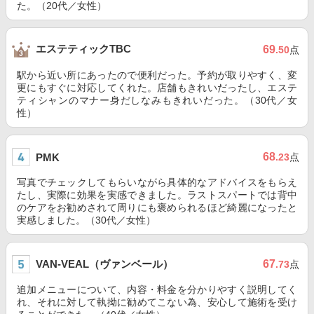
た。（20代／女性）
エステティックTBC
69
.50
点
駅から近い所にあったので便利だった。予約が取りやすく、変
更にもすぐに対応してくれた。店舗もきれいだったし、エステ
ティシャンのマナー身だしなみもきれいだった。（30代／女
性）
68
PMK
.23
点
写真でチェックしてもらいながら具体的なアドバイスをもらえ
たし、実際に効果を実感できました。ラストスパートでは背中
のケアをお勧めされて周りにも褒められるほど綺麗になったと
実感しました。（30代／女性）
VAN-VEAL（ヴァンベール）
67
.73
点
追加メニューについて、内容・料金を分かりやすく説明してく
れ、それに対して執拗に勧めてこない為、安心して施術を受け