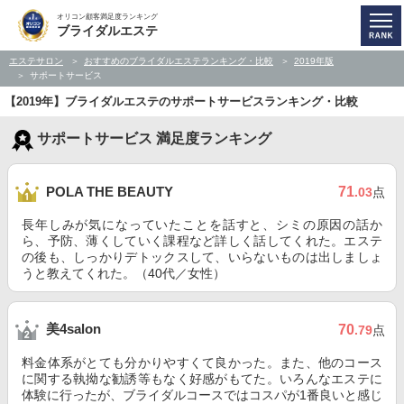
オリコン顧客満足度ランキング
ブライダルエステ
エステサロン
おすすめのブライダルエステランキング・比較
2019年版
サポートサービス
【2019年】ブライダルエステのサポートサービスランキング・比較
サポートサービス 満足度ランキング
71
POLA THE BEAUTY
.03
点
長年しみが気になっていたことを話すと、シミの原因の話か
ら、予防、薄くしていく課程など詳しく話してくれた。エステ
の後も、しっかりデトックスして、いらないものは出しましょ
うと教えてくれた。（40代／女性）
美4salon
70
.79
点
料金体系がとても分かりやすくて良かった。また、他のコース
に関する執拗な勧誘等もなく好感がもてた。いろんなエステに
体験に行ったが、ブライダルコースではコスパが1番良いと感じ