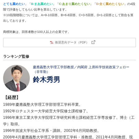
とても薦めたい
」「
B:まあ薦めたい
」「
C:あまり薦めたくない
」「
D:全く薦めたくない
」の4段
階で評価をしてもらい比率を算出しています。
※10段階聴取については、A=9-10回答、B=6-8回答、C=3-5回答、D=1-2回答として割合を算
出しております。
商標対象は、回答者数が100人以上の企業です。
推奨意向データ（PDF）
ランキング監修
慶應義塾大学理工学部教授／内閣府 上席科学技術政策フェロー
（非常勤）
鈴木秀男
【経歴】
1989年慶應義塾大学理工学部管理工学科卒業。
1992年ロチェスター大学経営大学院修士課程修了。
1996年東京工業大学大学院理工学研究科博士課程経営工学専攻修了。博士（工
学）取得。
1996年筑波大学社会工学系・講師。2002年6月同助教授。
2008年4月慶應義塾大学理工学部管理工学科・准教授。2011年4月同教授、現