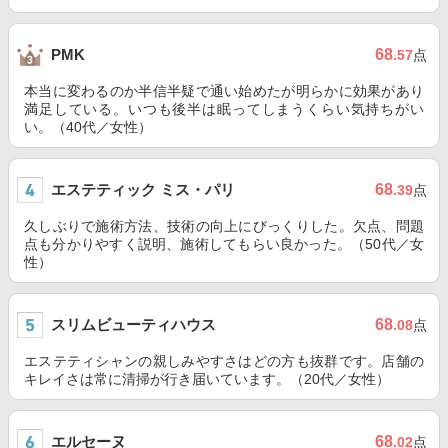
68
PMK
.57
点
本当に変わるのか半信半疑で通い始めたが明らかに効果があり
満足している。いつも後半は眠ってしまうくらい気持ちがい
い。（40代／女性）
エステティック ミス・パリ
68
.39
点
久しぶりで施術方法、技術の向上にびっくりした。欠点、問題
点も分かりやすく説明、施術してもらい良かった。（50代／女
性）
スリムビューティハウス
68
.08
点
エステティシャンの親しみやすさはどの方も抜群です。店舗の
キレイさは常に清掃が行き届いています。（20代／女性）
エルセーヌ
68
.02
点