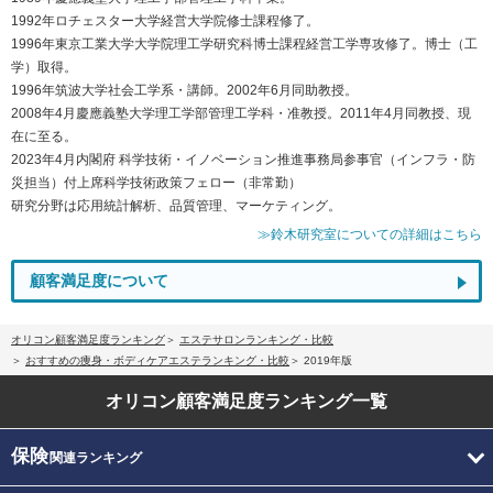
1992年ロチェスター大学経営大学院修士課程修了。
1996年東京工業大学大学院理工学研究科博士課程経営工学専攻修了。博士（工
学）取得。
1996年筑波大学社会工学系・講師。2002年6月同助教授。
2008年4月慶應義塾大学理工学部管理工学科・准教授。2011年4月同教授、現
在に至る。
2023年4月内閣府 科学技術・イノベーション推進事務局参事官（インフラ・防
災担当）付上席科学技術政策フェロー（非常勤）
研究分野は応用統計解析、品質管理、マーケティング。
≫鈴木研究室についての詳細はこちら
顧客満足度について
オリコン顧客満足度ランキング
エステサロンランキング・比較
おすすめの痩身・ボディケアエステランキング・比較
2019年版
オリコン顧客満足度
ランキング一覧
保険
関連ランキング