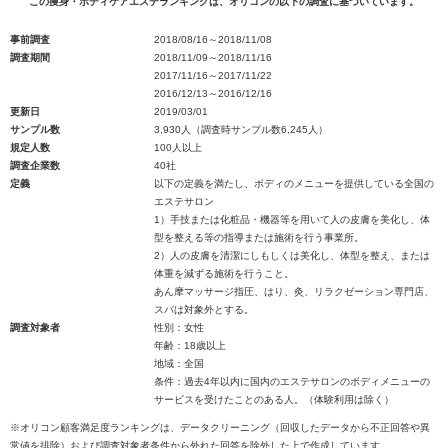
この痩身・ボディケアエステランキングは、オリコンの以下の調査に基づいています。
事前調査
2018/08/16～2018/11/08
調査期間
2018/11/09～2018/11/16
2017/11/16～2017/11/22
2016/12/13～2016/12/16
更新日
2019/03/01
サンプル数
3,930人（調査時サンプル数6,245人）
規定人数
100人以上
調査企業数
40社
定義
以下の定義を満たし、ボディのメニューを提供している全国の
エステサロン
1）手技または化粧品・機器等を用いて人の皮膚を美化し、体
型を整える等の指導または施術を行う事業所。
2）人の皮膚を清潔にしもしくは美化し、体型を整え、または
体重を減ずる施術を行うこと。
あん摩マッサージ指圧、はり、灸、リラクゼーション専門店、
スパは対象外とする。
調査対象者
性別：女性
年齢：18歳以上
地域：全国
条件：過去4年以内に国内のエステサロンのボディメニューの
サービスを受けたことのある人。（体験利用は除く）
※オリコン顧客満足度ランキングは、データクリーニング（回収したデータから不正回答や異
常値を排除）および調査対象者条件から外れた回答を除外した上で作成しています。