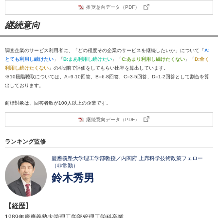
推奨意向データ（PDF）
継続意向
調査企業のサービス利用者に、「どの程度その企業のサービスを継続したいか」について「
A:
とても利用し続けたい
」「
B:まあ利用し続けたい
」「
C:あまり利用し続けたくない
」「
D:全く
利用し続けたくない
」の4段階で評価をしてもらい比率を算出しています。
※10段階聴取については、A=9-10回答、B=6-8回答、C=3-5回答、D=1-2回答として割合を算
出しております。
商標対象は、回答者数が100人以上の企業です。
継続意向データ（PDF）
ランキング監修
慶應義塾大学理工学部教授／内閣府 上席科学技術政策フェロー
（非常勤）
鈴木秀男
【経歴】
1989年慶應義塾大学理工学部管理工学科卒業。