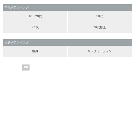
年代別ランキング
10・20代
30代
40代
50代以上
目的別ランキング
痩身
リラクゼーション
PR