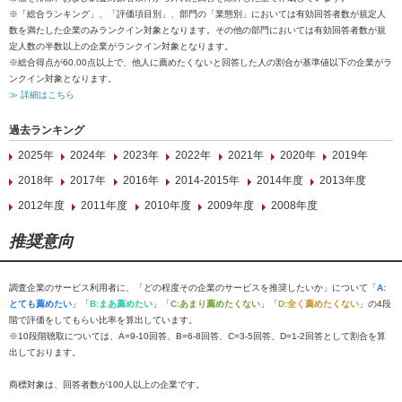
※「総合ランキング」、「評価項目別」、部門の「業態別」においては有効回答者数が規定人
数を満たした企業のみランクイン対象となります。その他の部門においては有効回答者数が規
定人数の半数以上の企業がランクイン対象となります。
※総合得点が60.00点以上で、他人に薦めたくないと回答した人の割合が基準値以下の企業がラ
ンクイン対象となります。
≫ 詳細はこちら
過去ランキング
2025年
2024年
2023年
2022年
2021年
2020年
2019年
2018年
2017年
2016年
2014-2015年
2014年度
2013年度
2012年度
2011年度
2010年度
2009年度
2008年度
推奨意向
調査企業のサービス利用者に、「どの程度その企業のサービスを推奨したいか」について「
A:
とても薦めたい
」「
B:まあ薦めたい
」「
C:あまり薦めたくない
」「
D:全く薦めたくない
」の4段
階で評価をしてもらい比率を算出しています。
※10段階聴取については、A=9-10回答、B=6-8回答、C=3-5回答、D=1-2回答として割合を算
出しております。
商標対象は、回答者数が100人以上の企業です。