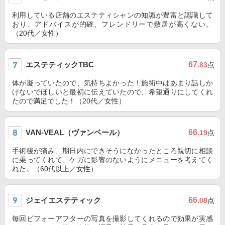
利用している店舗のエステティシャンの知識が豊富と認識して
おり、アドバイスが的確、フレンドリーで敷居が高くない。
（20代／女性）
エステティックTBC
67
.83
点
体が凝っていたので、気持ちよかった！施術中はあまり話しか
けないでほしいと最初に伝えていたので、希望通りにしてくれ
たので満足でした！（20代／女性）
VAN-VEAL（ヴァンベール）
66
.19
点
手術後が痛み、期日内にできそうになかったところ親切に相談
に乗ってくれて、ケガに影響のないようにメニューを考えてく
れた。（60代以上／女性）
ジェイエステティック
66
.08
点
毎回ビフォーアフターの写真を撮影してくれるので効果が実感