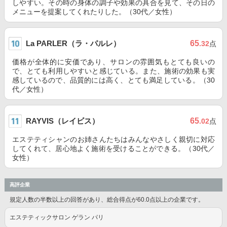
しやすい。その時の身体の調子や効果の具合を見て、その日の
メニューを提案してくれたりした。（30代／女性）
La PARLER（ラ・パルレ）
65
.32
点
価格が全体的に安価であり、サロンの雰囲気もとても良いの
で、とても利用しやすいと感じている。また、施術の効果も実
感しているので、品質的には高く、とても満足している。（30
代／女性）
RAYVIS（レイビス）
65
.02
点
エステティシャンのお姉さんたちはみんなやさしく親切に対応
してくれて、居心地よく施術を受けることができる。（30代／
女性）
高評企業
規定人数の半数以上の回答があり、総合得点が60.0点以上の企業です。
エステティックサロン ゲラン パリ