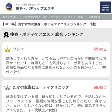
オリコン顧客満足度ランキング
痩身・ボディケアエステ
エステサロン
おすすめの痩身・ボディケアエステランキング・比較
2019年版
【2019年】おすすめの痩身・ボディケアエステランキング・比較
痩身・ボディケアエステ 総合ランキング
ソシエ
69
.60
点
施術してくれた方が、とても話しやすい柔らかい雰囲気で心地
良かったです。施術もとても気持ちよく、効果もありました。
高額な商品なども無理に進められなかったのも良かった。（30
代／女性）
たかの友梨ビューティクリニック
68
.65
点
施術を受けている間、日々忙しくしているので、会話しながら
リラックスでき、至福の時間を過ごした気分になり、良かっ
た。また、話したくない時は、静かにして、軽い眠気でリラッ
クスできた。（60代以上／女性）