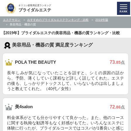
オリコン顧客満足度ランキング
ブライダルエステ
エステサロン
おすすめのブライダルエステランキング・比較
2019年版
美容用品・機器の質
【2019年】ブライダルエステの美容用品・機器の質ランキング・比較
美容用品・機器の質 満足度ランキング
73
POLA THE BEAUTY
.85
点
長年しみが気になっていたことを話すと、シミの原因の話か
ら、予防、薄くしていく課程など詳しく話してくれた。エステ
の後も、しっかりデトックスして、いらないものは出しましょ
うと教えてくれた。（40代／女性）
美4salon
72
.86
点
料金体系がとても分かりやすくて良かった。また、他のコース
に関する執拗な勧誘等もなく好感がもてた。いろんなエステに
体験に行ったが、ブライダルコースではコスパが1番良いと感じ