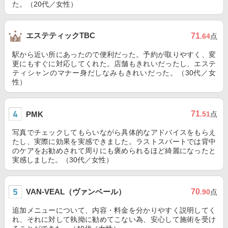
た。（20代／女性）
エステティックTBC
71
.64
点
駅から近い所にあったので便利だった。予約が取りやすく、変
更にもすぐに対応してくれた。店舗もきれいだったし、エステ
ティシャンのマナー身だしなみもきれいだった。（30代／女
性）
71
PMK
.51
点
写真でチェックしてもらいながら具体的なアドバイスをもらえ
たし、実際に効果を実感できました。ラストスパートでは背中
のケアをお勧めされて周りにも褒められるほど綺麗になったと
実感しました。（30代／女性）
VAN-VEAL（ヴァンベール）
70
.90
点
追加メニューについて、内容・料金を分かりやすく説明してく
れ、それに対して執拗に勧めてこない為、安心して施術を受け