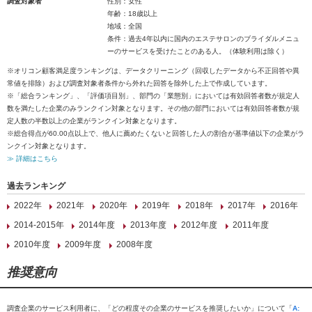
調査対象者
性別：女性
年齢：18歳以上
地域：全国
条件：過去4年以内に国内のエステサロンのブライダルメニュ
ーのサービスを受けたことのある人。（体験利用は除く）
※オリコン顧客満足度ランキングは、データクリーニング（回収したデータから不正回答や異
常値を排除）および調査対象者条件から外れた回答を除外した上で作成しています。
※「総合ランキング」、「評価項目別」、部門の「業態別」においては有効回答者数が規定人
数を満たした企業のみランクイン対象となります。その他の部門においては有効回答者数が規
定人数の半数以上の企業がランクイン対象となります。
※総合得点が60.00点以上で、他人に薦めたくないと回答した人の割合が基準値以下の企業がラ
ンクイン対象となります。
≫ 詳細はこちら
過去ランキング
2022年
2021年
2020年
2019年
2018年
2017年
2016年
2014-2015年
2014年度
2013年度
2012年度
2011年度
2010年度
2009年度
2008年度
推奨意向
調査企業のサービス利用者に、「どの程度その企業のサービスを推奨したいか」について「
A: