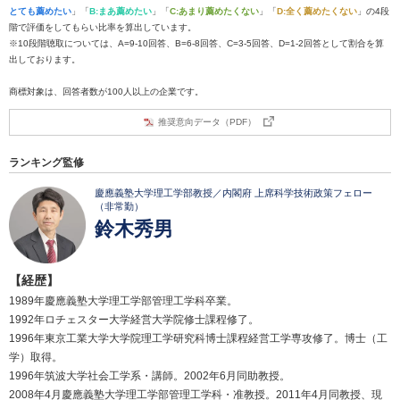
とても薦めたい
」「
B:まあ薦めたい
」「
C:あまり薦めたくない
」「
D:全く薦めたくない
」の4段
階で評価をしてもらい比率を算出しています。
※10段階聴取については、A=9-10回答、B=6-8回答、C=3-5回答、D=1-2回答として割合を算
出しております。
商標対象は、回答者数が100人以上の企業です。
推奨意向データ（PDF）
ランキング監修
慶應義塾大学理工学部教授／内閣府 上席科学技術政策フェロー
（非常勤）
鈴木秀男
【経歴】
1989年慶應義塾大学理工学部管理工学科卒業。
1992年ロチェスター大学経営大学院修士課程修了。
1996年東京工業大学大学院理工学研究科博士課程経営工学専攻修了。博士（工
学）取得。
1996年筑波大学社会工学系・講師。2002年6月同助教授。
2008年4月慶應義塾大学理工学部管理工学科・准教授。2011年4月同教授、現