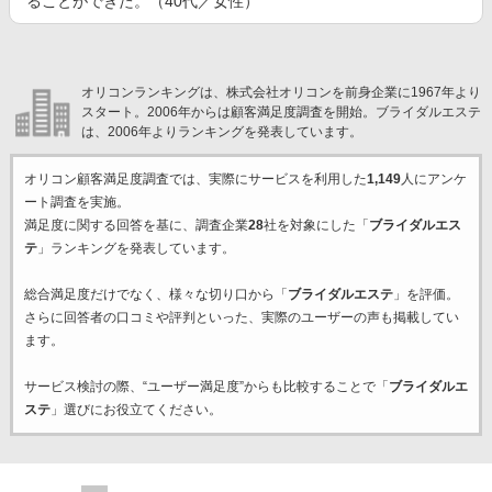
ることができた。（40代／女性）
オリコンランキングは、株式会社オリコンを前身企業に1967年より
スタート。2006年からは顧客満足度調査を開始。ブライダルエステ
は、2006年よりランキングを発表しています。
オリコン顧客満足度調査では、実際にサービスを利用した
1,149
人にアンケ
ート調査を実施。
満足度に関する回答を基に、調査企業
28
社を対象にした「
ブライダルエス
テ
」ランキングを発表しています。
総合満足度だけでなく、様々な切り口から「
ブライダルエステ
」を評価。
さらに回答者の口コミや評判といった、実際のユーザーの声も掲載してい
ます。
サービス検討の際、“ユーザー満足度”からも比較することで「
ブライダルエ
ステ
」選びにお役立てください。