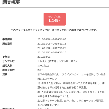
調査概要
サンプル数
1,149
人
このブライダルエステランキングは、オリコンの以下の調査に基づいています。
事前調査
2018/08/16～2018/11/08
調査期間
2018/11/09～2018/11/16
2017/11/16～2017/11/22
2016/12/13～2016/12/16
更新日
2019/03/01
サンプル数
1,149人（調査時サンプル数1,922人）
規定人数
100人以上
調査企業数
28社
定義
以下の定義を満たし、ブライダルのメニューを提供している全
国のエステサロン
1）手技または化粧品・機器等を用いて人の皮膚を美化し、体
型を整える等の指導または施術を行う事業所。
2）人の皮膚を清潔にしもしくは美化し、体型を整え、または
体重を減ずる施術を行うこと。
あん摩マッサージ指圧、はり、灸、リラクゼーション専門店、
スパは対象外とする。