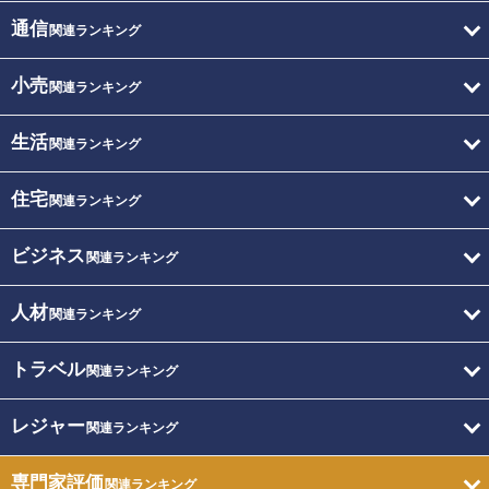
通信
関連ランキング
小売
関連ランキング
生活
関連ランキング
住宅
関連ランキング
ビジネス
関連ランキング
人材
関連ランキング
トラベル
関連ランキング
レジャー
関連ランキング
専門家評価
関連ランキング