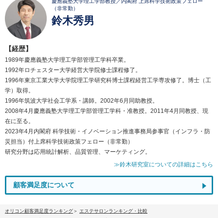
慶應義塾大学理工学部教授／内閣府 上席科学技術政策フェロー
（非常勤）
鈴木秀男
【経歴】
1989年慶應義塾大学理工学部管理工学科卒業。
1992年ロチェスター大学経営大学院修士課程修了。
1996年東京工業大学大学院理工学研究科博士課程経営工学専攻修了。博士（工
学）取得。
1996年筑波大学社会工学系・講師。2002年6月同助教授。
2008年4月慶應義塾大学理工学部管理工学科・准教授。2011年4月同教授、現
在に至る。
2023年4月内閣府 科学技術・イノベーション推進事務局参事官（インフラ・防
災担当）付上席科学技術政策フェロー（非常勤）
研究分野は応用統計解析、品質管理、マーケティング。
≫鈴木研究室についての詳細はこちら
顧客満足度について
オリコン顧客満足度ランキング
エステサロンランキング・比較