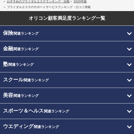
おすすめのブライダルエステランキング・比較
2020年版
ブライダルエステのサポートサービスランキング・口コミ情報
オリコン顧客満足度
ランキング一覧
保険
関連ランキング
金融
関連ランキング
塾
関連ランキング
スクール
関連ランキング
美容
関連ランキング
スポーツ＆ヘルス
関連ランキング
ウエディング
関連ランキング