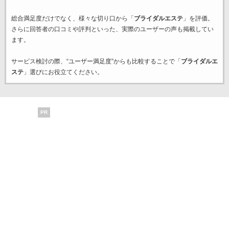
総合満足度だけでなく、様々な切り口から「
ブライダルエステ
」を評価。
さらに回答者の口コミや評判といった、実際のユーザーの声も掲載してい
ます。
サービス検討の際、“ユーザー満足度”からも比較することで「
ブライダルエ
ステ
」選びにお役立てください。
PR