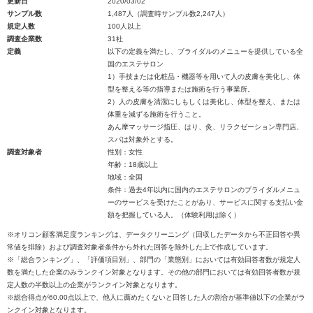
更新日
2020/03/02
サンプル数
1,487人（調査時サンプル数2,247人）
規定人数
100人以上
調査企業数
31社
定義
以下の定義を満たし、ブライダルのメニューを提供している全
国のエステサロン
1）手技または化粧品・機器等を用いて人の皮膚を美化し、体
型を整える等の指導または施術を行う事業所。
2）人の皮膚を清潔にしもしくは美化し、体型を整え、または
体重を減ずる施術を行うこと。
あん摩マッサージ指圧、はり、灸、リラクゼーション専門店、
スパは対象外とする。
調査対象者
性別：女性
年齢：18歳以上
地域：全国
条件：過去4年以内に国内のエステサロンのブライダルメニュ
ーのサービスを受けたことがあり、サービスに関する支払い金
額を把握している人。（体験利用は除く）
※オリコン顧客満足度ランキングは、データクリーニング（回収したデータから不正回答や異
常値を排除）および調査対象者条件から外れた回答を除外した上で作成しています。
※「総合ランキング」、「評価項目別」、部門の「業態別」においては有効回答者数が規定人
数を満たした企業のみランクイン対象となります。その他の部門においては有効回答者数が規
定人数の半数以上の企業がランクイン対象となります。
※総合得点が60.00点以上で、他人に薦めたくないと回答した人の割合が基準値以下の企業がラ
ンクイン対象となります。