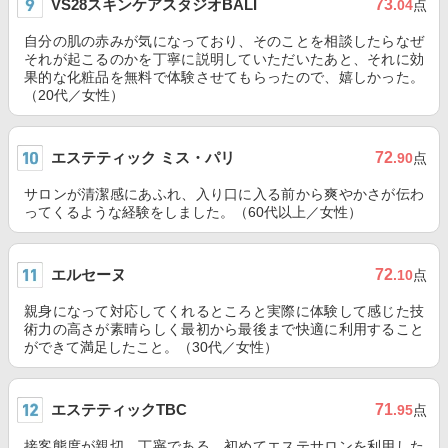
VS28スキンケアスタジオBALI
73
.04
点
自分の肌の赤みが気になっており、そのことを相談したらなぜ
それが起こるのかを丁寧に説明していただいたあと、それに効
果的な化粧品を無料で体験させてもらったので、嬉しかった。
（20代／女性）
エステティック ミス・パリ
72
.90
点
サロンが清潔感にあふれ、入り口に入る前から爽やかさが伝わ
ってくるような経験をしました。（60代以上／女性）
エルセーヌ
72
.10
点
親身になって対応してくれるところと実際に体験して感じた技
術力の高さが素晴らしく最初から最後まで快適に利用すること
ができて満足したこと。（30代／女性）
エステティックTBC
71
.95
点
接客態度が親切、丁寧である。初めてエステサロンを利用した