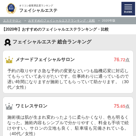
オリコン顧客満足度ランキング
フェイシャルエステ
エステサロン
おすすめのフェイシャルエステランキング・比較
2020年版
【2020年】おすすめのフェイシャルエステランキング・比較
フェイシャルエステ 総合ランキング
メナードフェイシャルサロン
76
.72
点
予約の取りやすさ急な予約の変更などいつも臨機応変に対応し
てもらっていてありがたいです。仕事終わりに通っているので
遅い時間になりますが施術してもらっていて助かります。（30
代／女性）
ワミレスサロン
75
.65
点
施術後は肌が生まれ変わったように柔らかくなり、色も明るく
なった。施術内容もシンプルで分かりやすく、料金も手頃で続
けやすい。サロンの立地も良く、駐車場も完備されている。
（40代／女性）