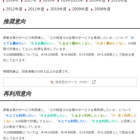
2018年
2017年
2016年
2014-2015年
2014年度
2013年度
2012年度
2011年度
2010年度
2009年度
2008年度
推奨意向
調査企業のサービス利用者に、「どの程度その企業のサービスを推奨したいか」について「
A:
とても薦めたい
」「
B:まあ薦めたい
」「
C:あまり薦めたくない
」「
D:全く薦めたくない
」の4段
階で評価をしてもらい比率を算出しています。
※10段階聴取については、A=9-10回答、B=6-8回答、C=3-5回答、D=1-2回答として割合を算
出しております。
商標対象は、回答者数が100人以上の企業です。
推奨意向データ（PDF）
再利用意向
調査企業のサービス利用者に、「どの程度その企業のサービスを再利用したいか」について
「
A:とても利用したい
」「
B:まあ利用したい
」「
C:あまり利用したくない
」「
D：全く利用した
くない
」の4段階で評価してもらい、「
A:とても利用したい
」「
B:まあ利用したい
」と回答した
人の割合で算出しています。
※10段階聴取については、A=9-10回答、B=6-8回答、C=3-5回答、D=1-2回答として割合を算
出しております。