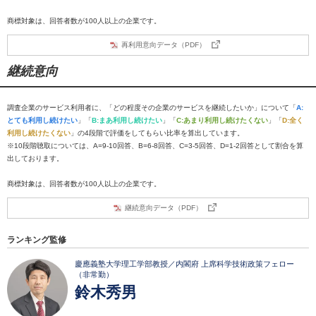
商標対象は、回答者数が100人以上の企業です。
再利用意向データ（PDF）
継続意向
調査企業のサービス利用者に、「どの程度その企業のサービスを継続したいか」について「
A:
とても利用し続けたい
」「
B:まあ利用し続けたい
」「
C:あまり利用し続けたくない
」「
D:全く
利用し続けたくない
」の4段階で評価をしてもらい比率を算出しています。
※10段階聴取については、A=9-10回答、B=6-8回答、C=3-5回答、D=1-2回答として割合を算
出しております。
商標対象は、回答者数が100人以上の企業です。
継続意向データ（PDF）
ランキング監修
慶應義塾大学理工学部教授／内閣府 上席科学技術政策フェロー
（非常勤）
鈴木秀男