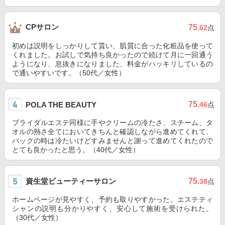
CPサロン
75
.62
点
初めは説明をしっかりして貰い、肌質に合った化粧品を使って
くれました。お試しで気持ち良かったので続けて月に一回通う
ようになり、息抜きになりました、料金がハッキリしているの
で通いやすいです。（50代／女性）
75
POLA THE BEAUTY
.46
点
ブライダルエステ同様に手やクリームの冷たさ、スチーム、タ
オルの熱さ全てにおいてきちんと確認しながら進めてくれて、
パックの時は冷たいけどすみませんと謝って進めてくれたので
とても良かったと思う。（40代／女性）
資生堂ビューティーサロン
75
.38
点
ホームページが見やすく、予約も取りやすかった。エステティ
シャンの説明も分かりやすく、安心して施術を受けられた。
（30代／女性）