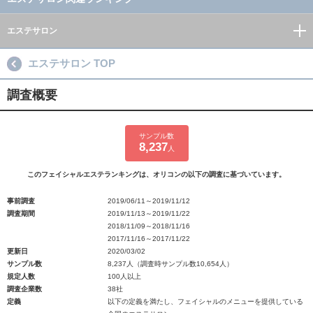
エステサロン
エステサロン TOP
調査概要
サンプル数
8,237
人
このフェイシャルエステランキングは、オリコンの以下の調査に基づいています。
事前調査
2019/06/11～2019/11/12
調査期間
2019/11/13～2019/11/22
2018/11/09～2018/11/16
2017/11/16～2017/11/22
更新日
2020/03/02
サンプル数
8,237人（調査時サンプル数10,654人）
規定人数
100人以上
調査企業数
38社
定義
以下の定義を満たし、フェイシャルのメニューを提供している