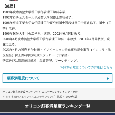
【経歴】
1989年慶應義塾大学理工学部管理工学科卒業。
1992年ロチェスター大学経営大学院修士課程修了。
1996年東京工業大学大学院理工学研究科博士課程経営工学専攻修了。博士（工
学）取得。
1996年筑波大学社会工学系・講師。2002年6月同助教授。
2008年4月慶應義塾大学理工学部管理工学科・准教授。2011年4月同教授、現
在に至る。
2023年4月内閣府 科学技術・イノベーション推進事務局参事官（インフラ・防
災担当）付上席科学技術政策フェロー（非常勤）
研究分野は応用統計解析、品質管理、マーケティング。
≫鈴木研究室についての詳細はこちら
顧客満足度について
オリコン顧客満足度ランキング
エステサロンランキング・比較
おすすめのフェイシャルエステランキング・比較
2020年版
オリコン顧客満足度
ランキング一覧