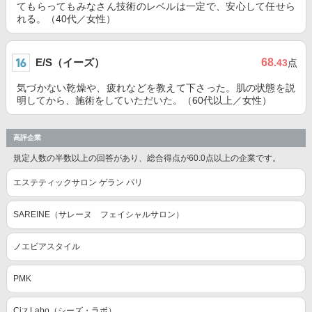
てもらってもみなさん技術のレベルは一定で、安心して任せら
れる。（40代／女性）
E/S（イーズ）
68
.43
点
気づかない乾燥や、疲れなどを教えて下さった。肌の状態を説
明してから、施術をしていただいた。（60代以上／女性）
高評企業
規定人数の半数以上の回答があり、総合得点が60.0点以上の企業です。
エステティックサロン ゲラン パリ
SAREINE（サレーヌ フェイシャルサロン）
ノエビアスタイル
PMK
Ci:z.Labo（シーズ・ラボ）