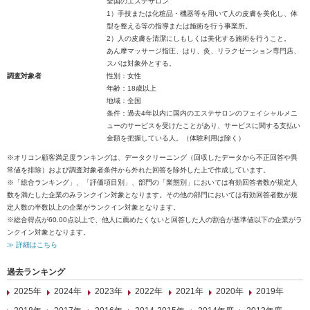
全国のエステサロン
1）手技または化粧品・機器等を用いて人の皮膚を美化し、体
型を整える等の指導または施術を行う事業所。
2）人の皮膚を清潔にしもしくは美化する施術を行うこと。
あん摩マッサージ指圧、はり、灸、リラクゼーション専門店、
スパは対象外とする。
調査対象者
性別：女性
年齢：18歳以上
地域：全国
条件：過去4年以内に国内のエステサロンのフェイシャルメニ
ューのサービスを受けたことがあり、サービスに関する支払い
金額を把握している人。（体験利用は除く）
※オリコン顧客満足度ランキングは、データクリーニング（回収したデータから不正回答や異
常値を排除）および調査対象者条件から外れた回答を除外した上で作成しています。
※「総合ランキング」、「評価項目別」、部門の「業態別」においては有効回答者数が規定人
数を満たした企業のみランクイン対象となります。その他の部門においては有効回答者数が規
定人数の半数以上の企業がランクイン対象となります。
※総合得点が60.00点以上で、他人に薦めたくないと回答した人の割合が基準値以下の企業がラ
ンクイン対象となります。
≫ 詳細はこちら
過去ランキング
2025年
2024年
2023年
2022年
2021年
2020年
2019年