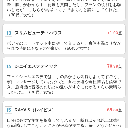
際、勝手がわからず、何度も質問したり、プランの説明をお願
いしたが、こちらが納得いくまできちんと説明してくれた。
（30代／女性）
スリムビューティハウス
71
.03
点
ボディのヒートマット中にやって貰えると、身体も温まりなが
ら且つ時短にもなるので良い。（50代／女性）
ジェイエステティック
70
.38
点
フェイシャルエステでは、手の温かさも気持ちよくてすごく丁
寧にマッサージしていただいた。自社技術や自社商品も信頼で
き、施術後は普段のお肌との違いがすぐにわかるくらい素晴ら
しかった。（30代／女性）
RAYVIS（レイビス）
69
.80
点
自分に必要な施術を提案してくれるが、断ればそれ以上は強引
な勧誘はしてこないところが好感が持てる。毎回どなたにやっ