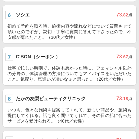
ソシエ
73
.82
点
初めて予約を取る時、施術内容や流れなどについて質問させて
頂いたのですが、親切・丁寧に質問に答えて下さったので、不
安感が薄れたこと。（30代／女性）
C’BON（シーボン.）
73
.67
点
仕事で忙しい時期で、体調も悪かった時に、フェィシャル以外
の分野の、体調管理の方法についてもアドバイスをいただいた
こと。気配り、気遣いが凄いなぁと思った。（20代／女性）
たかの友梨ビューティクリニック
73
.18
点
いつも、色々な施術を提案してくれて、新しい商品や、施術も
提供してくれる。話も良く聞いてくれて、その日の肌に合った
サービスを受けられる。（40代／女性）