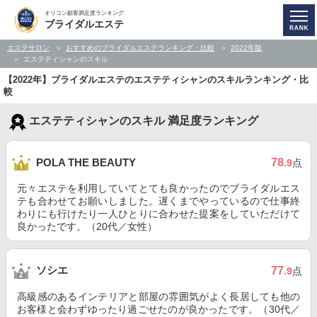
オリコン顧客満足度ランキング
ブライダルエステ
エステサロン
おすすめのブライダルエステランキング・比較
2022年版
エステティシャンのスキル
【2022年】ブライダルエステのエステティシャンのスキルランキング・比
較
エステティシャンのスキル 満足度ランキング
78
POLA THE BEAUTY
.9
点
元々エステを利用していてとても良かったのでブライダルエス
テも合わせてお願いしました。遅くまでやっているので仕事終
わりにも行けたり一人ひとりに合わせた提案をしていただけて
良かったです。（20代／女性）
ソシエ
77
.9
点
高級感のあるインテリアと部屋の雰囲気がよく長居しても他の
お客様と会わずゆったり過ごせたのが良かったです。（30代／