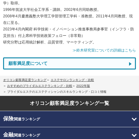
学）取得。
1996年筑波大学社会工学系・講師。2002年6月同助教授。
2008年4月慶應義塾大学理工学部管理工学科・准教授。2011年4月同教授、現
在に至る。
2023年4月内閣府 科学技術・イノベーション推進事務局参事官（インフラ・防
災担当）付上席科学技術政策フェロー（非常勤）
研究分野は応用統計解析、品質管理、マーケティング。
≫鈴木研究室についての詳細はこちら
顧客満足度について
オリコン顧客満足度ランキング
エステサロンランキング・比較
おすすめのブライダルエステランキング・比較
2022年版
ブライダルエステのエステティシャンのスキルランキング・口コミ情報
オリコン顧客満足度
ランキング一覧
保険
関連ランキング
金融
関連ランキング