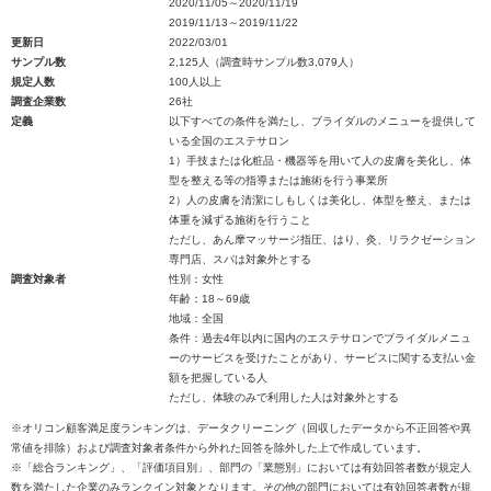
2020/11/05～2020/11/19
2019/11/13～2019/11/22
更新日
2022/03/01
サンプル数
2,125人（調査時サンプル数3,079人）
規定人数
100人以上
調査企業数
26社
定義
以下すべての条件を満たし、ブライダルのメニューを提供して
いる全国のエステサロン
1）手技または化粧品・機器等を用いて人の皮膚を美化し、体
型を整える等の指導または施術を行う事業所
2）人の皮膚を清潔にしもしくは美化し、体型を整え、または
体重を減ずる施術を行うこと
ただし、あん摩マッサージ指圧、はり、灸、リラクゼーション
専門店、スパは対象外とする
調査対象者
性別：女性
年齢：18～69歳
地域：全国
条件：過去4年以内に国内のエステサロンでブライダルメニュ
ーのサービスを受けたことがあり、サービスに関する支払い金
額を把握している人
ただし、体験のみで利用した人は対象外とする
※オリコン顧客満足度ランキングは、データクリーニング（回収したデータから不正回答や異
常値を排除）および調査対象者条件から外れた回答を除外した上で作成しています。
※「総合ランキング」、「評価項目別」、部門の「業態別」においては有効回答者数が規定人
数を満たした企業のみランクイン対象となります。その他の部門においては有効回答者数が規