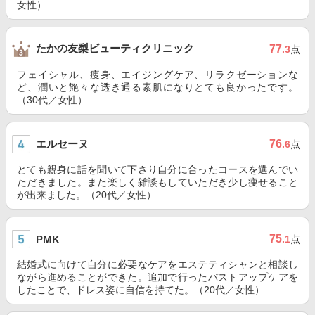
女性）
たかの友梨ビューティクリニック
77
.3
点
フェイシャル、痩身、エイジングケア、リラクゼーションな
ど、潤いと艶々な透き通る素肌になりとても良かったです。
（30代／女性）
エルセーヌ
76
.6
点
とても親身に話を聞いて下さり自分に合ったコースを選んでい
ただきました。また楽しく雑談もしていただき少し痩せること
が出来ました。（20代／女性）
75
PMK
.1
点
結婚式に向けて自分に必要なケアをエステティシャンと相談し
ながら進めることができた。追加で行ったバストアップケアを
したことで、ドレス姿に自信を持てた。（20代／女性）