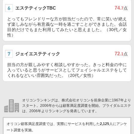
エステティックTBC
74
.7
点
とってもフレンドリーな方が担当だったので、常に笑いが絶え
ず楽しみながら有意義な一時を過ごすことができました。会話
目的だけでもまた利用してみたいと思えました。（30代／女
性）
ジェイエステティック
72
.1
点
担当の方が親しみやすく相談しやすかった。きっと料金の中に
入っていると思うがサービスとしてフェイシャルエステをして
くれるなどいい雰囲気だった。（20代／女性）
オリコンランキングは、株式会社オリコンを前身企業に1967年より
スタート。2006年からは顧客満足度調査を開始。ブライダルエステ
は、2006年よりランキングを発表しています。
オリコン顧客満足度調査では、実際にサービスを利用した
2,125
人にアンケ
ート調査を実施。