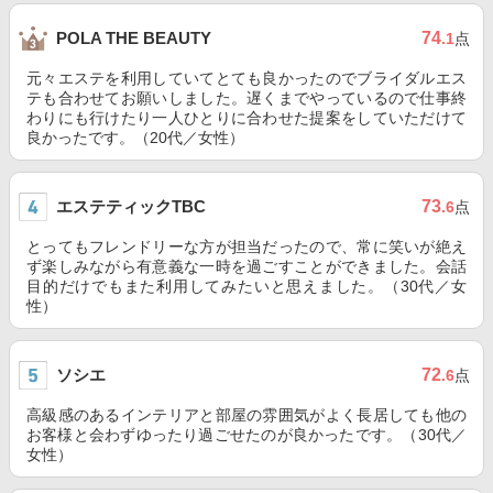
74
POLA THE BEAUTY
.1
点
元々エステを利用していてとても良かったのでブライダルエス
テも合わせてお願いしました。遅くまでやっているので仕事終
わりにも行けたり一人ひとりに合わせた提案をしていただけて
良かったです。（20代／女性）
エステティックTBC
73
.6
点
とってもフレンドリーな方が担当だったので、常に笑いが絶え
ず楽しみながら有意義な一時を過ごすことができました。会話
目的だけでもまた利用してみたいと思えました。（30代／女
性）
ソシエ
72
.6
点
高級感のあるインテリアと部屋の雰囲気がよく長居しても他の
お客様と会わずゆったり過ごせたのが良かったです。（30代／
女性）