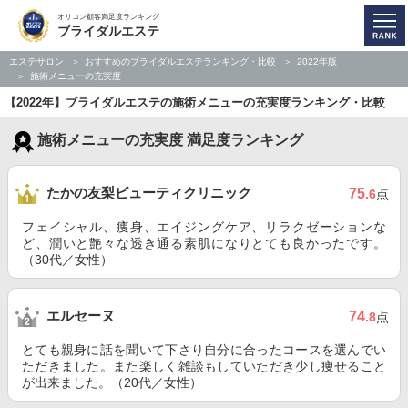
オリコン顧客満足度ランキング
ブライダルエステ
エステサロン
おすすめのブライダルエステランキング・比較
2022年版
施術メニューの充実度
【2022年】ブライダルエステの施術メニューの充実度ランキング・比較
施術メニューの充実度 満足度ランキング
たかの友梨ビューティクリニック
75
.6
点
フェイシャル、痩身、エイジングケア、リラクゼーションな
ど、潤いと艶々な透き通る素肌になりとても良かったです。
（30代／女性）
エルセーヌ
74
.8
点
とても親身に話を聞いて下さり自分に合ったコースを選んでい
ただきました。また楽しく雑談もしていただき少し痩せること
が出来ました。（20代／女性）