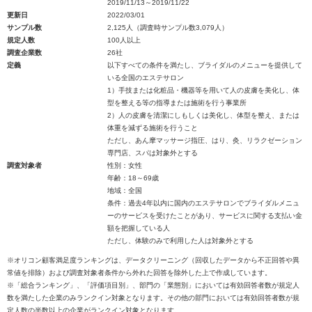
2019/11/13～2019/11/22
更新日
2022/03/01
サンプル数
2,125人（調査時サンプル数3,079人）
規定人数
100人以上
調査企業数
26社
定義
以下すべての条件を満たし、ブライダルのメニューを提供して
いる全国のエステサロン
1）手技または化粧品・機器等を用いて人の皮膚を美化し、体
型を整える等の指導または施術を行う事業所
2）人の皮膚を清潔にしもしくは美化し、体型を整え、または
体重を減ずる施術を行うこと
ただし、あん摩マッサージ指圧、はり、灸、リラクゼーション
専門店、スパは対象外とする
調査対象者
性別：女性
年齢：18～69歳
地域：全国
条件：過去4年以内に国内のエステサロンでブライダルメニュ
ーのサービスを受けたことがあり、サービスに関する支払い金
額を把握している人
ただし、体験のみで利用した人は対象外とする
※オリコン顧客満足度ランキングは、データクリーニング（回収したデータから不正回答や異
常値を排除）および調査対象者条件から外れた回答を除外した上で作成しています。
※「総合ランキング」、「評価項目別」、部門の「業態別」においては有効回答者数が規定人
数を満たした企業のみランクイン対象となります。その他の部門においては有効回答者数が規
定人数の半数以上の企業がランクイン対象となります。