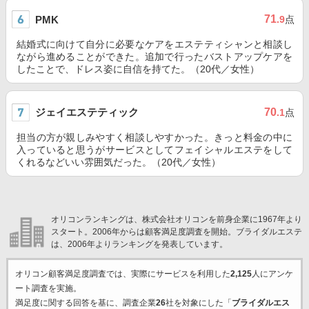
71
PMK
.9
点
結婚式に向けて自分に必要なケアをエステティシャンと相談し
ながら進めることができた。追加で行ったバストアップケアを
したことで、ドレス姿に自信を持てた。（20代／女性）
ジェイエステティック
70
.1
点
担当の方が親しみやすく相談しやすかった。きっと料金の中に
入っていると思うがサービスとしてフェイシャルエステをして
くれるなどいい雰囲気だった。（20代／女性）
オリコンランキングは、株式会社オリコンを前身企業に1967年より
スタート。2006年からは顧客満足度調査を開始。ブライダルエステ
は、2006年よりランキングを発表しています。
オリコン顧客満足度調査では、実際にサービスを利用した
2,125
人にアンケ
ート調査を実施。
満足度に関する回答を基に、調査企業
26
社を対象にした「
ブライダルエス