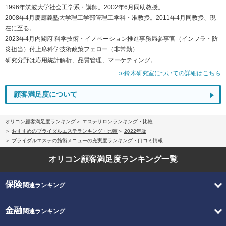
1996年筑波大学社会工学系・講師。2002年6月同助教授。
2008年4月慶應義塾大学理工学部管理工学科・准教授。2011年4月同教授、現
在に至る。
2023年4月内閣府 科学技術・イノベーション推進事務局参事官（インフラ・防
災担当）付上席科学技術政策フェロー（非常勤）
研究分野は応用統計解析、品質管理、マーケティング。
≫鈴木研究室についての詳細はこちら
顧客満足度について
オリコン顧客満足度ランキング
エステサロンランキング・比較
おすすめのブライダルエステランキング・比較
2022年版
ブライダルエステの施術メニューの充実度ランキング・口コミ情報
オリコン顧客満足度
ランキング一覧
保険
関連ランキング
金融
関連ランキング