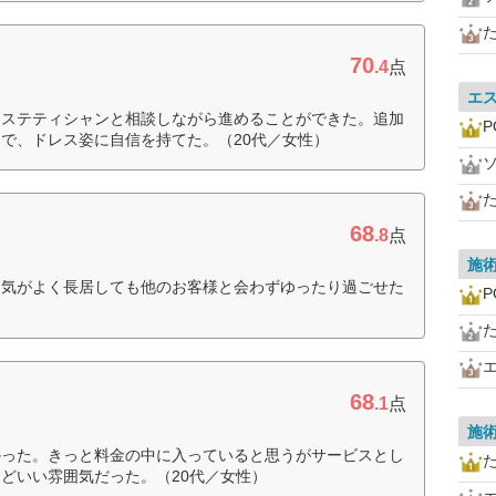
70
.4
点
エ
エステティシャンと相談しながら進めることができた。追加
P
で、ドレス姿に自信を持てた。（20代／女性）
68
.8
点
施
囲気がよく長居しても他のお客様と会わずゆったり過ごせた
P
68
ク
.1
点
施
かった。きっと料金の中に入っていると思うがサービスとし
どいい雰囲気だった。（20代／女性）