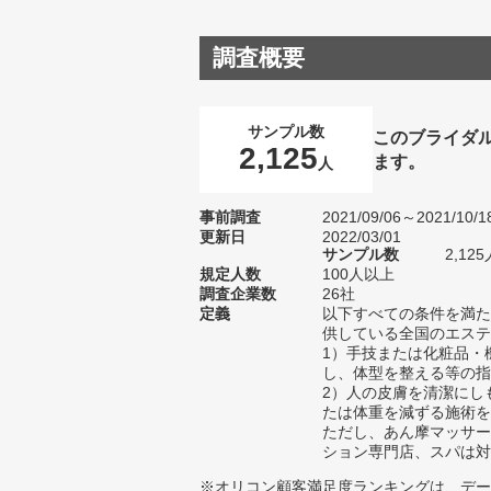
調査概要
サンプル数
このブライダ
2,125
ます。
人
事前調査
2021/09/06～2021/10/1
更新日
2022/03/01
サンプル数
2,1
規定人数
100人以上
調査企業数
26社
定義
以下すべての条件を満た
供している全国のエステ
1）手技または化粧品・
し、体型を整える等の指
2）人の皮膚を清潔にし
たは体重を減ずる施術を
ただし、あん摩マッサー
ション専門店、スパは対
※オリコン顧客満足度ランキングは、デー