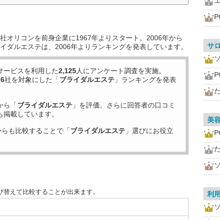
P
オリコンを前身企業に1967年よりスタート。2006年から
サ
イダルエステは、2006年よりランキングを発表しています。
サービスを利用した
2,125
人にアンケート調査を実施。
P
26
社を対象にした「
ブライダルエステ
」ランキングを発表
から「
ブライダルエステ
」を評価。さらに回答者の口コミ
も掲載しています。
美
からも比較することで「
ブライダルエステ
」選びにお役立
P
び替えて比較することが出来ます。
利