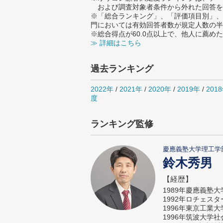
および調査対象者条件から外れた回答を
※「総合ランキング」、「評価項目別」、
門においては有効回答者数が規定人数の半
※総合得点が60.0点以上で、他人に薦
≫ 詳細はこちら
過去ランキング
2022年
/
2021年
/
2020年
/
2019年
/
201
度
ランキング監修
慶應義塾大学理工学
鈴木秀男
【経歴】
1989年慶應義塾
1992年ロチェス
1996年東京工業
1996年筑波大学