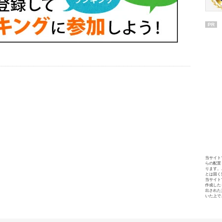
PR
当サイト
らの配置
ります。
とは固く
当サイト
作成した
出された
いた上で