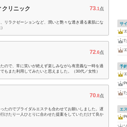
73
ィクリニック
.1
点
ア、リラクゼーションなど、潤いと艶々な透き通る素肌にな
サ
性）
72
.6
点
ったので、常に笑いが絶えず楽しみながら有意義な一時を過
予
でもまた利用してみたいと思えました。（30代／女性）
P
70
.8
点
かったのでブライダルエステも合わせてお願いしました。遅
エ
も行けたり一人ひとりに合わせた提案をしていただけて良か
P