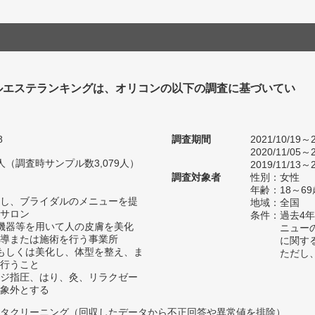
ルエステランキングは、オリコンの以下の調査に基づいてい
8
調査期間
2021/10/19～2
2020/11/05～2
25人（調査時サンプル数3,079人）
2019/11/13～2
調査対象者
性別：女性
年齢：18～69
し、ブライダルのメニューを提
地域：全国
サロン
条件：過去4
機器等を用いて人の皮膚を美化
ニュー
導または施術を行う事業所
に関す
もしくは美化し、体型を整え、ま
ただし
行うこと
ジ指圧、はり、灸、リラクゼー
象外とする
タクリーニング（回収したデータから不正回答や異常値を排除）