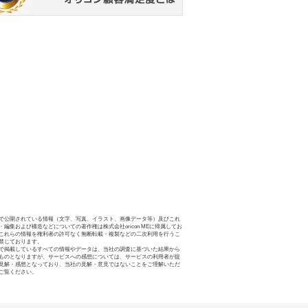
で公開されている情報（文字、写真、イラスト、画像データ等）及びこれ
・編集および構造などについての著作権は株式会社oricon MEに帰属してお
これらの情報を権利者の許可なく無断転載・複製などの二次利用を行うこ
禁じております。
で掲載しているすべての情報やデータは、当社の調査に基づいた結果から
ものとなりますが、サービスへの感想については、サービスの利用者が提
見解・感想となっており、当社の見解・意見ではないことをご理解いただ
ご覧ください。