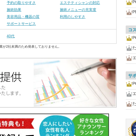
P
予約の取りやすさ
エステティシャンの対応
施術効果
施術メニューの充実度
P
美容用品・機器の質
利用のしやすさ
サポートサービス
コ
40代
P
業が2社未満のため発表しておりません。
サ
P