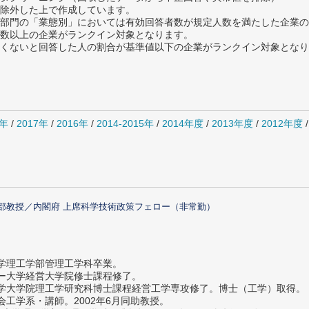
除外した上で作成しています。
部門の「業態別」においては有効回答者数が規定人数を満たした企業の
数以上の企業がランクイン対象となります。
めたくないと回答した人の割合が基準値以下の企業がランクイン対象とな
8年
/
2017年
/
2016年
/
2014-2015年
/
2014年度
/
2013年度
/
2012年度
部教授／内閣府 上席科学技術政策フェロー（非常勤）
大学理工学部管理工学科卒業。
ター大学経営大学院修士課程修了。
大学大学院理工学研究科博士課程経営工学専攻修了。博士（工学）取得。
社会工学系・講師。2002年6月同助教授。