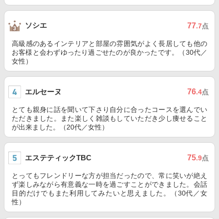
ソシエ
77
.7
点
高級感のあるインテリアと部屋の雰囲気がよく長居しても他の
お客様と会わずゆったり過ごせたのが良かったです。（30代／
女性）
エルセーヌ
76
.4
点
とても親身に話を聞いて下さり自分に合ったコースを選んでい
ただきました。また楽しく雑談もしていただき少し痩せること
が出来ました。（20代／女性）
エステティックTBC
75
.9
点
とってもフレンドリーな方が担当だったので、常に笑いが絶え
ず楽しみながら有意義な一時を過ごすことができました。会話
目的だけでもまた利用してみたいと思えました。（30代／女
性）