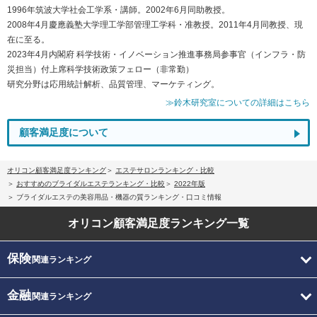
1996年筑波大学社会工学系・講師。2002年6月同助教授。
2008年4月慶應義塾大学理工学部管理工学科・准教授。2011年4月同教授、現
在に至る。
2023年4月内閣府 科学技術・イノベーション推進事務局参事官（インフラ・防
災担当）付上席科学技術政策フェロー（非常勤）
研究分野は応用統計解析、品質管理、マーケティング。
≫鈴木研究室についての詳細はこちら
顧客満足度について
オリコン顧客満足度ランキング
エステサロンランキング・比較
おすすめのブライダルエステランキング・比較
2022年版
ブライダルエステの美容用品・機器の質ランキング・口コミ情報
オリコン顧客満足度
ランキング一覧
保険
関連ランキング
金融
関連ランキング