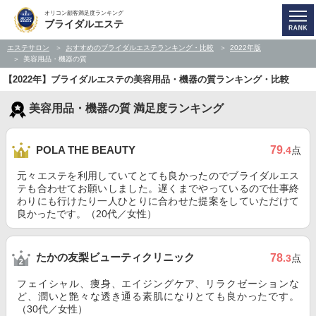
オリコン顧客満足度ランキング
ブライダルエステ
エステサロン
おすすめのブライダルエステランキング・比較
2022年版
美容用品・機器の質
【2022年】ブライダルエステの美容用品・機器の質ランキング・比較
美容用品・機器の質 満足度ランキング
79
POLA THE BEAUTY
.4
点
元々エステを利用していてとても良かったのでブライダルエス
テも合わせてお願いしました。遅くまでやっているので仕事終
わりにも行けたり一人ひとりに合わせた提案をしていただけて
良かったです。（20代／女性）
たかの友梨ビューティクリニック
78
.3
点
フェイシャル、痩身、エイジングケア、リラクゼーションな
ど、潤いと艶々な透き通る素肌になりとても良かったです。
（30代／女性）