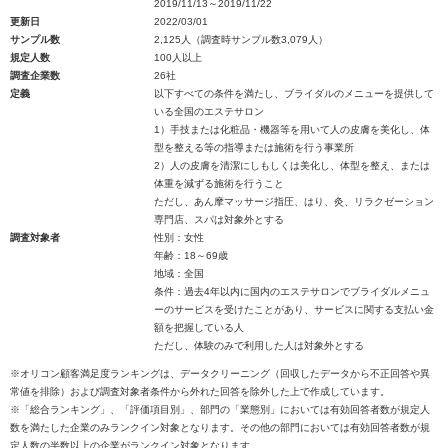
2019/11/13～2019/11/22
更新日
2022/03/01
サンプル数
2,125人（調査時サンプル数3,079人）
規定人数
100人以上
調査企業数
26社
定義
以下すべての条件を満たし、ブライダルのメニューを提供して
いる全国のエステサロン
1）手技または化粧品・機器等を用いて人の皮膚を美化し、体
型を整える等の指導または施術を行う事業所
2）人の皮膚を清潔にしもしくは美化し、体型を整え、または
体重を減ずる施術を行うこと
ただし、あん摩マッサージ指圧、はり、灸、リラクゼーション
専門店、スパは対象外とする
調査対象者
性別：女性
年齢：18～69歳
地域：全国
条件：過去4年以内に国内のエステサロンでブライダルメニュ
ーのサービスを受けたことがあり、サービスに関する支払い金
額を把握している人
ただし、体験のみで利用した人は対象外とする
※オリコン顧客満足度ランキングは、データクリーニング（回収したデータから不正回答や異
常値を排除）および調査対象者条件から外れた回答を除外した上で作成しています。
※「総合ランキング」、「評価項目別」、部門の「業態別」においては有効回答者数が規定人
数を満たした企業のみランクイン対象となります。その他の部門においては有効回答者数が規
定人数の半数以上の企業がランクイン対象となります。