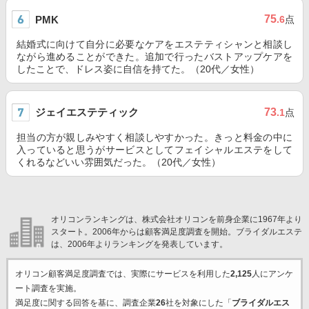
75
PMK
.6
点
結婚式に向けて自分に必要なケアをエステティシャンと相談し
ながら進めることができた。追加で行ったバストアップケアを
したことで、ドレス姿に自信を持てた。（20代／女性）
ジェイエステティック
73
.1
点
担当の方が親しみやすく相談しやすかった。きっと料金の中に
入っていると思うがサービスとしてフェイシャルエステをして
くれるなどいい雰囲気だった。（20代／女性）
オリコンランキングは、株式会社オリコンを前身企業に1967年より
スタート。2006年からは顧客満足度調査を開始。ブライダルエステ
は、2006年よりランキングを発表しています。
オリコン顧客満足度調査では、実際にサービスを利用した
2,125
人にアンケ
ート調査を実施。
満足度に関する回答を基に、調査企業
26
社を対象にした「
ブライダルエス