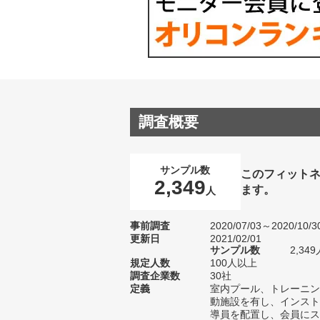
調査概要
サンプル数
このフィット
2,349
ます。
人
事前調査
2020/07/03～2020/10/3
更新日
2021/02/01
サンプル数
2,3
規定人数
100人以上
調査企業数
30社
定義
室内プール、トレーニン
動施設を有し、インスト
導員を配置し、会員にス