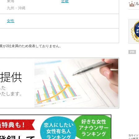
東海
近畿
九州・沖縄
女性
業が2社未満のため発表しておりません。
PR
当サイト
らの配置