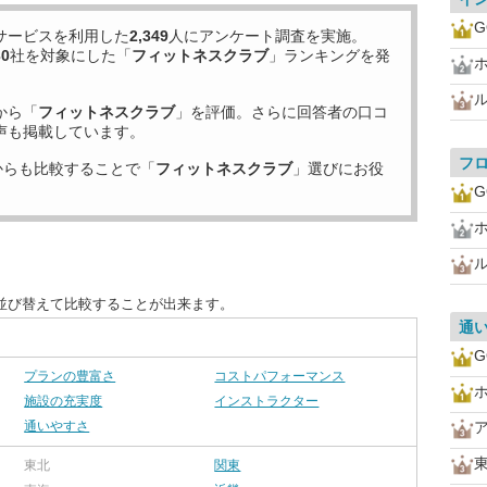
G
サービスを利用した
2,349
人にアンケート調査を実施。
30
社を対象にした「
フィットネスクラブ
」ランキングを発
から「
フィットネスクラブ
」を評価。さらに回答者の口コ
声も掲載しています。
フ
からも比較することで「
フィットネスクラブ
」選びにお役
G
並び替えて比較することが出来ます。
通
G
プランの豊富さ
コストパフォーマンス
施設の充実度
インストラクター
通いやすさ
東北
関東