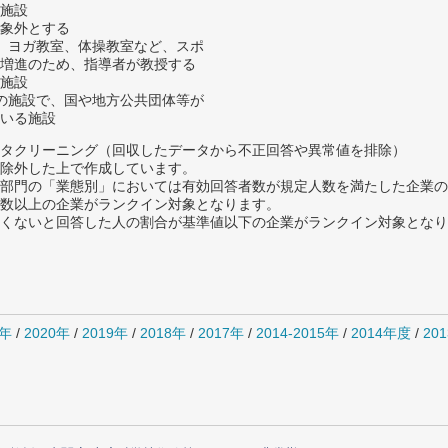
施設
象外とする
、ヨガ教室、体操教室など、スポ
増進のため、指導者が教授する
施設
の施設で、国や地方公共団体等が
いる施設
タクリーニング（回収したデータから不正回答や異常値を排除）
除外した上で作成しています。
部門の「業態別」においては有効回答者数が規定人数を満たした企業の
数以上の企業がランクイン対象となります。
めたくないと回答した人の割合が基準値以下の企業がランクイン対象とな
1年
/
2020年
/
2019年
/
2018年
/
2017年
/
2014-2015年
/
2014年度
/
20