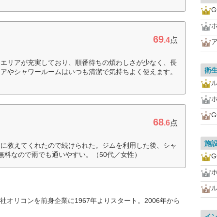
G
69
.4
点
トエリアが充実しており、順番待ちの煩わしさが少なく、長
衛
リアやシャワールームはいつも清潔で気持ちよく使えます。
G
68
.6
点
施
寧に教えてくれたので続けられた。ジムを利用した後、シャ
無料なので雨でも通いやすい。（50代／女性）
G
オリコンを前身企業に1967年よりスタート。2006年から
イ