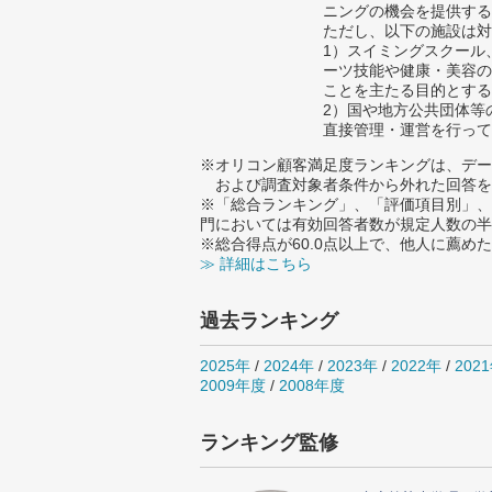
ニングの機会を提供する
ただし、以下の施設は対
1）スイミングスクール
ーツ技能や健康・美容の
ことを主たる目的とする
2）国や地方公共団体等
直接管理・運営を行って
※オリコン顧客満足度ランキングは、デー
および調査対象者条件から外れた回答を
※「総合ランキング」、「評価項目別」、
門においては有効回答者数が規定人数の半
※総合得点が60.0点以上で、他人に薦
≫ 詳細はこちら
過去ランキング
2025年
/
2024年
/
2023年
/
2022年
/
202
2009年度
/
2008年度
ランキング監修