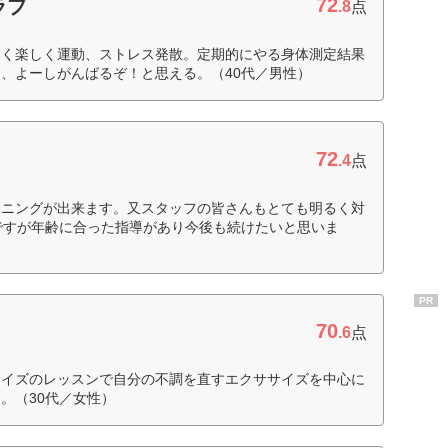
72
ラブ
.8
点
なく楽しく運動、ストレス発散。定期的にやる身体測定結果
、よーしがんばるぞ！と思える。（40代／男性）
72
.4
点
ーニングが出来ます。又スタッフの皆さんもとても明るく対
ですが年齢に合った指導があり今後も続けたいと思いま
PR
70
.6
点
サイズのレッスンで自分の不調を直すエクササイズを中心に
。（30代／女性）