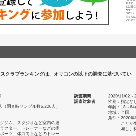
ります。
とは固く
当サイト
作成した
出された
いた上で
ネスクラブランキングは、オリコンの以下の調査に基づいてい
0
調査期間
2020/11/02～2
調査対象者
性別：指定な
49人（調査時サンプル数5,206人）
年齢：18～8
地域：全国
条件：2020
グジム、スタジオなど室内の運
ことが
ラクター、トレーナーなどの指
与し、
ポーツ、体力向上などのトレー