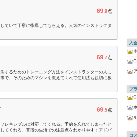
69
ス
.9
点
握していて丁寧に指導してもらえる。人気のインストラクタ
入
69
.7
点
G
解消するためのトレーニング方法をインストラクターの人に
う事で、そのためのマシンを教えてくれて使用法も親切に教
）
プ
G
69
ブ
.5
点
もフレキシブルに対応してくれる。予約を忘れてしまったと
越してくれる。普段の生活での注意点をわかりやすくアドバ
コ