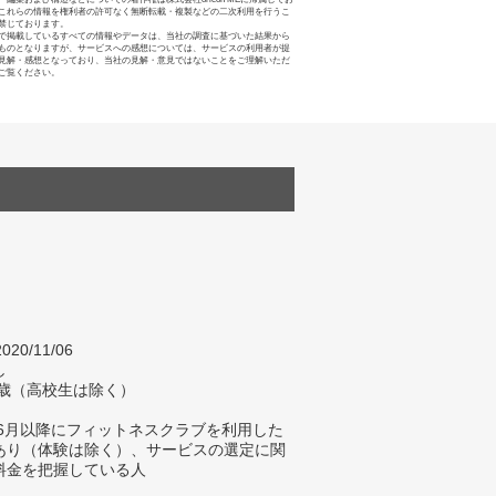
これらの情報を権利者の許可なく無断転載・複製などの二次利用を行うこ
禁じております。
で掲載しているすべての情報やデータは、当社の調査に基づいた結果から
ものとなりますが、サービスへの感想については、サービスの利用者が提
見解・感想となっており、当社の見解・意見ではないことをご理解いただ
ご覧ください。
020/11/06
し
4歳（高校生は除く）
年6月以降にフィットネスクラブを利用した
あり（体験は除く）、サービスの選定に関
料金を把握している人