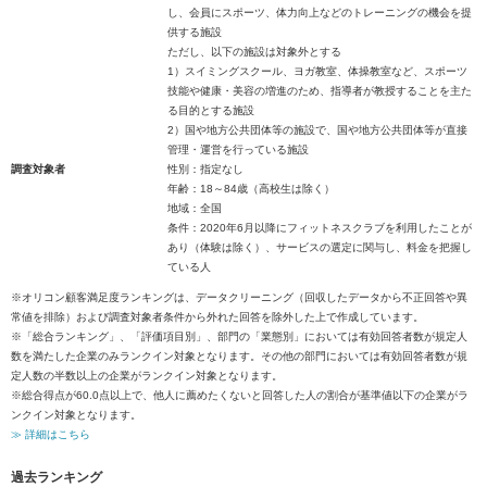
し、会員にスポーツ、体力向上などのトレーニングの機会を提
供する施設
ただし、以下の施設は対象外とする
1）スイミングスクール、ヨガ教室、体操教室など、スポーツ
技能や健康・美容の増進のため、指導者が教授することを主た
る目的とする施設
2）国や地方公共団体等の施設で、国や地方公共団体等が直接
管理・運営を行っている施設
調査対象者
性別：指定なし
年齢：18～84歳（高校生は除く）
地域：全国
条件：2020年6月以降にフィットネスクラブを利用したことが
あり（体験は除く）、サービスの選定に関与し、料金を把握し
ている人
※オリコン顧客満足度ランキングは、データクリーニング（回収したデータから不正回答や異
常値を排除）および調査対象者条件から外れた回答を除外した上で作成しています。
※「総合ランキング」、「評価項目別」、部門の「業態別」においては有効回答者数が規定人
数を満たした企業のみランクイン対象となります。その他の部門においては有効回答者数が規
定人数の半数以上の企業がランクイン対象となります。
※総合得点が60.0点以上で、他人に薦めたくないと回答した人の割合が基準値以下の企業がラ
ンクイン対象となります。
≫ 詳細はこちら
過去ランキング