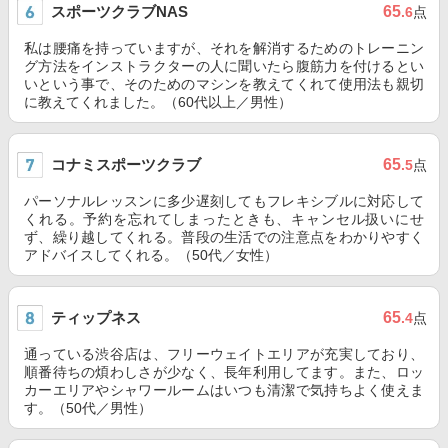
スポーツクラブNAS
65
.6
点
私は腰痛を持っていますが、それを解消するためのトレーニン
グ方法をインストラクターの人に聞いたら腹筋力を付けるとい
いという事で、そのためのマシンを教えてくれて使用法も親切
に教えてくれました。（60代以上／男性）
コナミスポーツクラブ
65
.5
点
パーソナルレッスンに多少遅刻してもフレキシブルに対応して
くれる。予約を忘れてしまったときも、キャンセル扱いにせ
ず、繰り越してくれる。普段の生活での注意点をわかりやすく
アドバイスしてくれる。（50代／女性）
ティップネス
65
.4
点
通っている渋谷店は、フリーウェイトエリアが充実しており、
順番待ちの煩わしさが少なく、長年利用してます。また、ロッ
カーエリアやシャワールームはいつも清潔で気持ちよく使えま
す。（50代／男性）