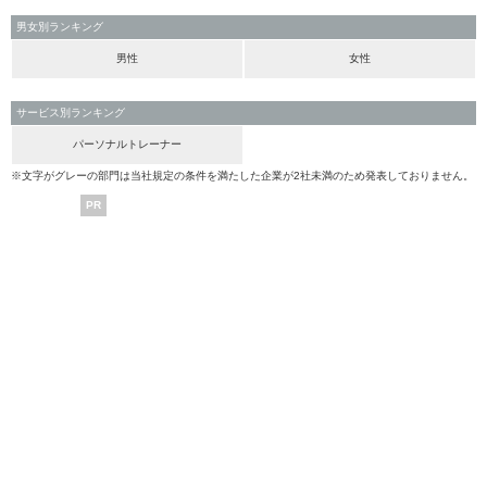
男女別ランキング
男性
女性
サービス別ランキング
パーソナルトレーナー
※文字がグレーの部門は当社規定の条件を満たした企業が2社未満のため発表しておりません。
PR