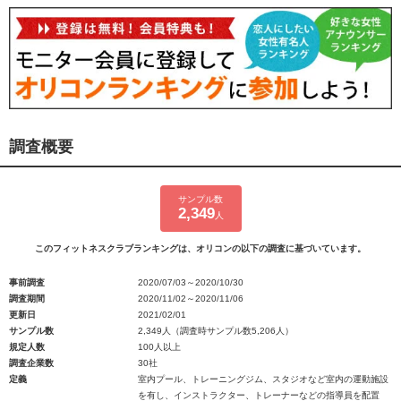
調査概要
サンプル数
2,349
人
このフィットネスクラブランキングは、オリコンの以下の調査に基づいています。
事前調査
2020/07/03～2020/10/30
調査期間
2020/11/02～2020/11/06
更新日
2021/02/01
サンプル数
2,349人（調査時サンプル数5,206人）
規定人数
100人以上
調査企業数
30社
定義
室内プール、トレーニングジム、スタジオなど室内の運動施設
を有し、インストラクター、トレーナーなどの指導員を配置