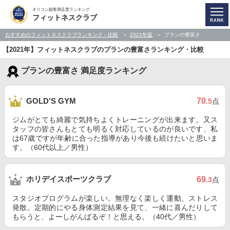
オリコン顧客満足度ランキング
フィットネスクラブ
おすすめのフィットネスクラブランキング・比較
2021年版
プランの豊富さ
【2021年】フィットネスクラブのプランの豊富さランキング・比較
プランの豊富さ 満足度ランキング
70
GOLD’S GYM
.5
点
ジムがとても綺麗で気持ちよくトレーニングが出来ます。又ス
タッフの皆さんもとても明るく対応しているのが良いです、私
は67歳ですが年齢に合った指導があり今後も続けたいと思いま
す。（60代以上／男性）
ホリデイスポーツクラブ
69
.3
点
スタジオプログラムが楽しい。無理なく楽しく運動、ストレス
発散。定期的にやる身体測定結果を見て、一緒に喜んだりして
もらうと、よーしがんばるぞ！と思える。（40代／男性）