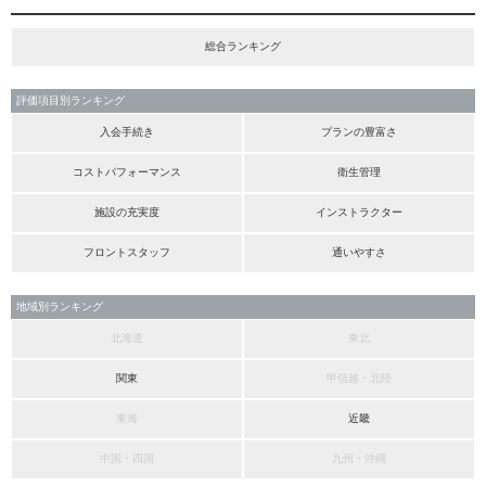
総合ランキング
評価項目別ランキング
入会手続き
プランの豊富さ
コストパフォーマンス
衛生管理
施設の充実度
インストラクター
フロントスタッフ
通いやすさ
地域別ランキング
北海道
東北
関東
甲信越・北陸
東海
近畿
中国・四国
九州・沖縄