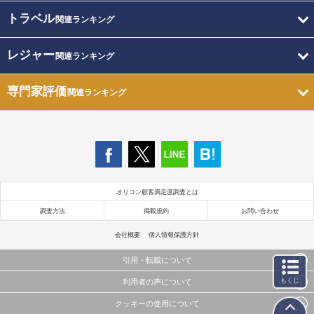
トラベル
関連ランキング
レジャー
関連ランキング
専門家評価
関連ランキング
オリコン顧客満足度調査とは
調査方法
掲載規約
お問い合わせ
会社概要
個人情報保護方針
引用・転載について
もくじ
利用者の声について
当サイトで公開されている情報（文字、写真、イラスト、画像データ等）及びこれらの配置・
編集および構造などについての著作権は株式会社oricon MEに帰属しております。
クッキーの使用について
当サイトに掲載している内容はすべてサービスの利用者が提出された見解・感想です。
これらの情報を権利者の許可なく無断転載・複製などの二次利用を行うことは固く禁じており