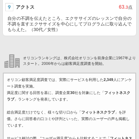
アクトス
63
.3
点
自分の不調を伝えたところ、エクササイズのレッスンで自分の
不調を直すエクササイズを中心にしてプログラムに取り込んで
もらえた。（30代／女性）
オリコンランキングは、株式会社オリコンを前身企業に1967年より
スタート。2006年からは顧客満足度調査を開始。
オリコン顧客満足度調査では、実際にサービスを利用した
2,349
人にアンケ
ート調査を実施。
満足度に関する回答を基に、調査企業
30
社を対象にした「
フィットネスク
ラブ
」ランキングを発表しています。
総合満足度だけでなく、様々な切り口から「
フィットネスクラブ
」を評
価。さらに回答者の口コミや評判といった、実際のユーザーの声も掲載し
ています。
サービス検討の際、“ユーザー満足度”からも比較することで「
フィットネス