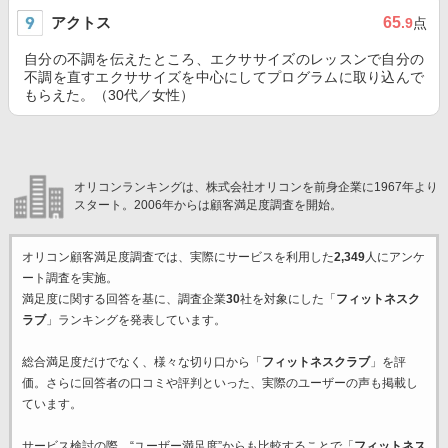
アクトス
65
.9
点
自分の不調を伝えたところ、エクササイズのレッスンで自分の
不調を直すエクササイズを中心にしてプログラムに取り込んで
もらえた。（30代／女性）
オリコンランキングは、株式会社オリコンを前身企業に1967年より
スタート。2006年からは顧客満足度調査を開始。
オリコン顧客満足度調査では、実際にサービスを利用した
2,349
人にアンケ
ート調査を実施。
満足度に関する回答を基に、調査企業
30
社を対象にした「
フィットネスク
ラブ
」ランキングを発表しています。
総合満足度だけでなく、様々な切り口から「
フィットネスクラブ
」を評
価。さらに回答者の口コミや評判といった、実際のユーザーの声も掲載し
ています。
サービス検討の際、“ユーザー満足度”からも比較することで「
フィットネス