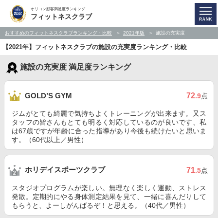
オリコン顧客満足度ランキング
フィットネスクラブ
おすすめのフィットネスクラブランキング・比較
2021年版
施設の充実度
【2021年】フィットネスクラブの施設の充実度ランキング・比較
施設の充実度 満足度ランキング
72
GOLD’S GYM
.9
点
ジムがとても綺麗で気持ちよくトレーニングが出来ます。又ス
タッフの皆さんもとても明るく対応しているのが良いです、私
は67歳ですが年齢に合った指導があり今後も続けたいと思いま
す。（60代以上／男性）
ホリデイスポーツクラブ
71
.5
点
スタジオプログラムが楽しい。無理なく楽しく運動、ストレス
発散。定期的にやる身体測定結果を見て、一緒に喜んだりして
もらうと、よーしがんばるぞ！と思える。（40代／男性）