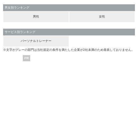
男女別ランキング
男性
女性
サービス別ランキング
パーソナルトレーナー
※文字がグレーの部門は当社規定の条件を満たした企業が2社未満のため発表しておりません。
PR