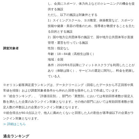
し、会員にスポーツ、体力向上などのトレーニングの機会を提
供する施設
ただし、以下の施設は対象外とする
1）スイミングスクール、ヨガ教室、体操教室など、スポーツ
技能や健康・美容の増進のため、指導者が教授することを主た
る目的とする施設
2）国や地方公共団体等の施設で、国や地方公共団体等が直接
管理・運営を行っている施設
調査対象者
性別：指定なし
年齢：18～84歳（高校生は除く）
地域：全国
条件：2020年6月以降にフィットネスクラブを利用したことが
あり（体験は除く）、サービスの選定に関与し、料金を把握し
ている人
※オリコン顧客満足度ランキングは、データクリーニング（回収したデータから不正回答や異
常値を排除）および調査対象者条件から外れた回答を除外した上で作成しています。
※「総合ランキング」、「評価項目別」、部門の「業態別」においては有効回答者数が規定人
数を満たした企業のみランクイン対象となります。その他の部門においては有効回答者数が規
定人数の半数以上の企業がランクイン対象となります。
※総合得点が60.0点以上で、他人に薦めたくないと回答した人の割合が基準値以下の企業がラ
ンクイン対象となります。
≫ 詳細はこちら
過去ランキング