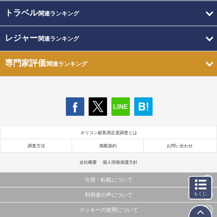
トラベル
関連ランキング
レジャー
関連ランキング
専門家評価
関連ランキング
オリコン顧客満足度調査とは
調査方法
掲載規約
お問い合わせ
会社概要
個人情報保護方針
引用・転載について
もくじ
利用者の声について
当サイトで公開されている情報（文字、写真、イラスト、画像データ等）及びこれらの配置・
編集および構造などについての著作権は株式会社oricon MEに帰属しております。
クッキーの使用について
当サイトに掲載している内容はすべてサービスの利用者が提出された見解・感想です。
これらの情報を権利者の許可なく無断転載・複製などの二次利用を行うことは固く禁じており