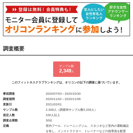
調査概要
サンプル数
2,349
人
このフィットネスクラブランキングは、オリコンの以下の調査に基づいています。
事前調査
2020/07/03～2020/10/30
調査期間
2020/11/02～2020/11/06
更新日
2021/02/01
サンプル数
2,349人（調査時サンプル数5,206人）
規定人数
100人以上
調査企業数
30社
定義
室内プール、トレーニングジム、スタジオなど室内の運動施設
を有し、インストラクター、トレーナーなどの指導員を配置