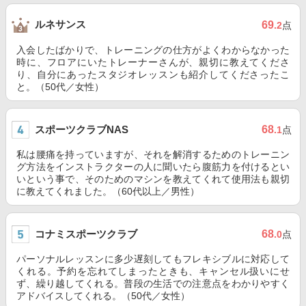
ルネサンス
69
.2
点
入会したばかりで、トレーニングの仕方がよくわからなかった
時に、フロアにいたトレーナーさんが、親切に教えてくださ
り、自分にあったスタジオレッスンも紹介してくださったこ
と。（50代／女性）
スポーツクラブNAS
68
.1
点
私は腰痛を持っていますが、それを解消するためのトレーニン
グ方法をインストラクターの人に聞いたら腹筋力を付けるとい
いという事で、そのためのマシンを教えてくれて使用法も親切
に教えてくれました。（60代以上／男性）
コナミスポーツクラブ
68
.0
点
パーソナルレッスンに多少遅刻してもフレキシブルに対応して
くれる。予約を忘れてしまったときも、キャンセル扱いにせ
ず、繰り越してくれる。普段の生活での注意点をわかりやすく
アドバイスしてくれる。（50代／女性）