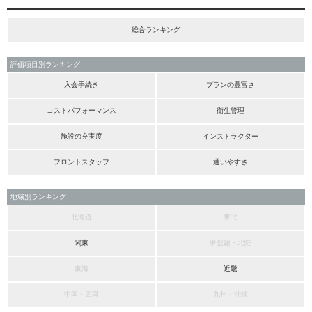
総合ランキング
評価項目別ランキング
入会手続き
プランの豊富さ
コストパフォーマンス
衛生管理
施設の充実度
インストラクター
フロントスタッフ
通いやすさ
地域別ランキング
北海道
東北
関東
甲信越・北陸
東海
近畿
中国・四国
九州・沖縄