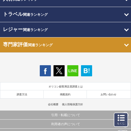
トラベル
関連ランキング
レジャー
関連ランキング
専門家評価
関連ランキング
オリコン顧客満足度調査とは
調査方法
掲載規約
お問い合わせ
会社概要
個人情報保護方針
引用・転載について
もくじ
利用者の声について
当サイトで公開されている情報（文字、写真、イラスト、画像データ等）及びこれらの配置・
編集および構造などについての著作権は株式会社oricon MEに帰属しております。