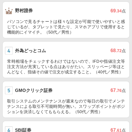
野村證券
69
.34
点
パソコンで見るチャートは様々な設定が可能で使いやすいと感
じているが、タブレットで見たり、スマホアプリで使用すると
機能的にイマイチ。（50代／男性）
外為どっとコム
68
.72
点
常時相場をチェックするわけではないので、IFDや指値注文等
注文方法が充実している点はありがたい。スリッページ等ほと
んどなく、指値その値で注文が成立すること。（40代／男性）
GMOクリック証券
67
.76
点
取引システムのメンテナンスが週末なので毎日の取引でメンテ
ナンスによる取引不可能時間が無い。スワップポイントがポジ
ションを決済しなくてももらえる。（50代／男性）
SBI証券
67
.61
点