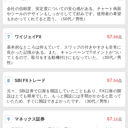
会社の信頼度、安定度についての安心感がある。チャート画面
やツールのデザインもしっかりしてて好みです。使用者の希望
もわかってくれてると思う。（50代／男性）
ワイジェイFX
67
.58
点
基本的なところは抑えていて、スワップの付きやすさも非常に
良かった記憶がある。また、キャンペーンでTポイントがつい
てくるので、取引をする動機付けにもなっていた。（30代／男
性）
SBI FXトレード
67
.54
点
元々、SBI証券で口座を開設していたこともあり、FX口座の開
設はとても簡単でした。もっと開設には手間がかかると思って
いたため、すぐに開設できよかったです。（30代／男性）
マネックス証券
67
.12
点