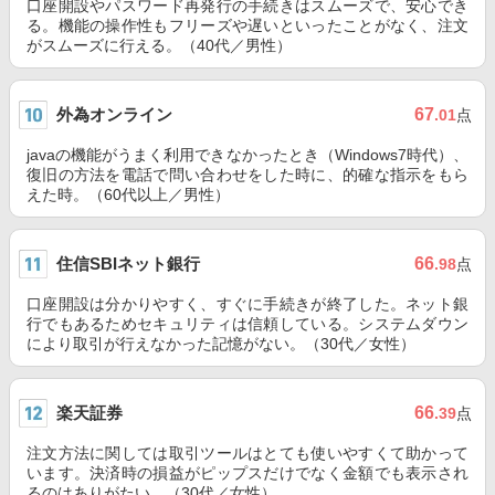
口座開設やパスワード再発行の手続きはスムーズで、安心でき
る。機能の操作性もフリーズや遅いといったことがなく、注文
がスムーズに行える。（40代／男性）
外為オンライン
67
.01
点
javaの機能がうまく利用できなかったとき（Windows7時代）、
復旧の方法を電話で問い合わせをした時に、的確な指示をもら
えた時。（60代以上／男性）
住信SBIネット銀行
66
.98
点
口座開設は分かりやすく、すぐに手続きが終了した。ネット銀
行でもあるためセキュリティは信頼している。システムダウン
により取引が行えなかった記憶がない。（30代／女性）
楽天証券
66
.39
点
注文方法に関しては取引ツールはとても使いやすくて助かって
います。決済時の損益がピップスだけでなく金額でも表示され
るのはありがたい。（30代／女性）