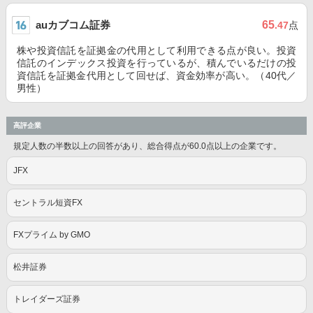
auカブコム証券
65
.47
点
株や投資信託を証拠金の代用として利用できる点が良い。投資
信託のインデックス投資を行っているが、積んでいるだけの投
資信託を証拠金代用として回せば、資金効率が高い。（40代／
男性）
高評企業
規定人数の半数以上の回答があり、総合得点が60.0点以上の企業です。
JFX
セントラル短資FX
FXプライム by GMO
松井証券
トレイダーズ証券