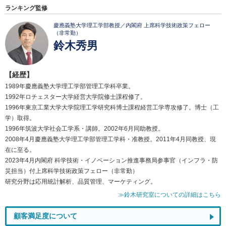
ランキング監修
慶應義塾大学理工学部教授／内閣府 上席科学技術政策フェロー
（非常勤）
鈴木秀男
【経歴】
1989年慶應義塾大学理工学部管理工学科卒業。
1992年ロチェスター大学経営大学院修士課程修了。
1996年東京工業大学大学院理工学研究科博士課程経営工学専攻修了。博士（工
学）取得。
1996年筑波大学社会工学系・講師。2002年6月同助教授。
2008年4月慶應義塾大学理工学部管理工学科・准教授。2011年4月同教授、現
在に至る。
2023年4月内閣府 科学技術・イノベーション推進事務局参事官（インフラ・防
災担当）付上席科学技術政策フェロー（非常勤）
研究分野は応用統計解析、品質管理、マーケティング。
≫鈴木研究室についての詳細はこちら
顧客満足度について