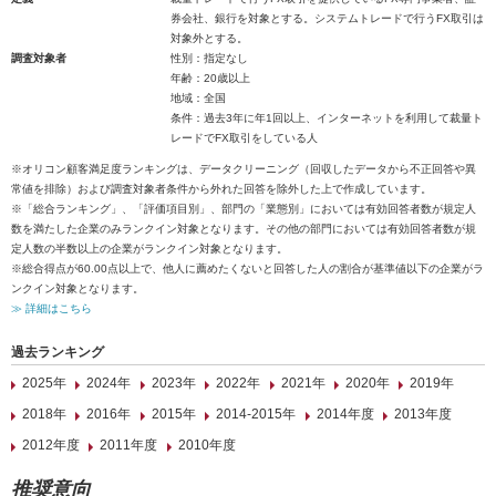
券会社、銀行を対象とする。システムトレードで行うFX取引は
対象外とする。
調査対象者
性別：指定なし
年齢：20歳以上
地域：全国
条件：過去3年に年1回以上、インターネットを利用して裁量ト
レードでFX取引をしている人
※オリコン顧客満足度ランキングは、データクリーニング（回収したデータから不正回答や異
常値を排除）および調査対象者条件から外れた回答を除外した上で作成しています。
※「総合ランキング」、「評価項目別」、部門の「業態別」においては有効回答者数が規定人
数を満たした企業のみランクイン対象となります。その他の部門においては有効回答者数が規
定人数の半数以上の企業がランクイン対象となります。
※総合得点が60.00点以上で、他人に薦めたくないと回答した人の割合が基準値以下の企業がラ
ンクイン対象となります。
≫ 詳細はこちら
過去ランキング
2025年
2024年
2023年
2022年
2021年
2020年
2019年
2018年
2016年
2015年
2014-2015年
2014年度
2013年度
2012年度
2011年度
2010年度
推奨意向