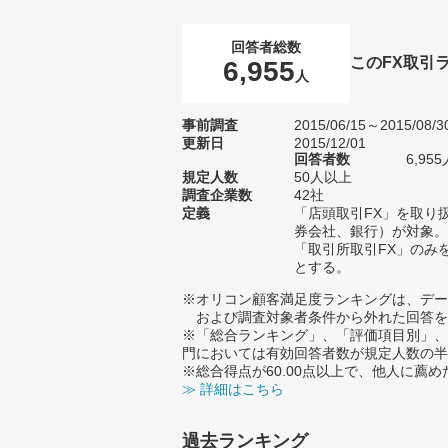
回答者総数
このFX取引
6,955
人
事前調査
2015/06/15～2015/08/3
更新日
2015/12/01
回答者数
6,955
規定人数
50人以上
調査企業数
42社
定義
「店頭取引FX」を取り
券会社、銀行）が対象。
「取引所取引FX」のみ
とする。
※オリコン顧客満足度ランキングは、デー
および調査対象者条件から外れた回答を
※「総合ランキング」、「評価項目別」、
門においては有効回答者数が規定人数の半
※総合得点が60.00点以上で、他人に
≫ 詳細はこちら
過去ランキング