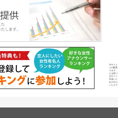
当サイト
らの配置
ります。
とは固く
当サイト
作成した
出された
いた上で