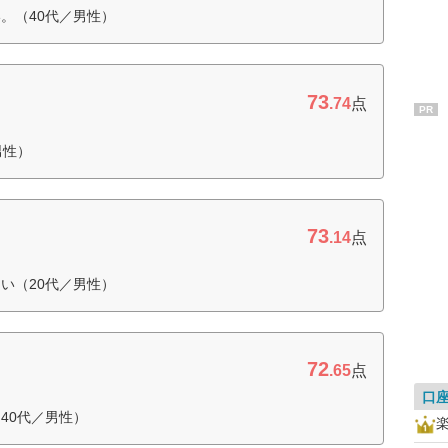
。（40代／男性）
73
.74
点
PR
男性）
73
.14
点
い（20代／男性）
72
.65
点
口
40代／男性）