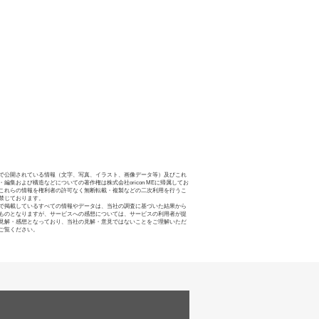
で公開されている情報（文字、写真、イラスト、画像データ等）及びこれ
・編集および構造などについての著作権は株式会社oricon MEに帰属してお
これらの情報を権利者の許可なく無断転載・複製などの二次利用を行うこ
禁じております。
で掲載しているすべての情報やデータは、当社の調査に基づいた結果から
ものとなりますが、サービスへの感想については、サービスの利用者が提
見解・感想となっており、当社の見解・意見ではないことをご理解いただ
ご覧ください。