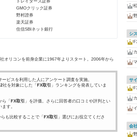
トレイダーズ証券
GMOクリック証券
野村證券
楽天証券
住信SBIネット銀行
シ
F
オリコンを前身企業に1967年よりスタート。2006年から
サービスを利用した
人にアンケート調査を実施。
サ
42
社を対象にした「
FX取引
」ランキングを発表していま
F
から「
FX取引
」を評価。さらに回答者の口コミや評判とい
います。
からも比較することで「
FX取引
」選びにお役立てくださ
会