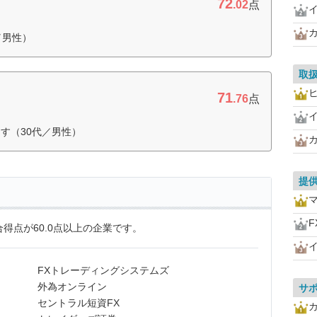
72
.02
点
／男性）
取
71
.76
点
す（30代／男性）
提
F
得点が60.0点以上の企業です。
FXトレーディングシステムズ
外為オンライン
サ
セントラル短資FX