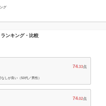
ング
取引ランキング・比較
74
.33
点
要なしが良い（50代／男性）
74
.02
点