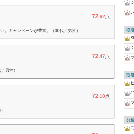
D
J
72
.62
点
取
い。キャンペーンが豊富。（30代／男性）
S
D
72
.47
点
代／男性）
取
J
72
.10
点
性）
分
F