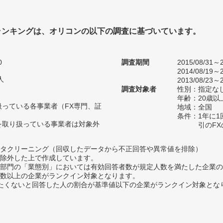
ランキングは、オリコンの以下の調査に基づいています。
0
調査期間
2015/08/31～2
2014/08/19～2
人
2013/08/23～2
調査対象者
性別：指定な
年齢：20歳以
扱っている各事業者（FX専門、証
地域：全国
条件：1年に
を取り扱っている事業者は対象外
引のF
タクリーニング（回収したデータから不正回答や異常値を排除）
除外した上で作成しています。
部門の「業態別」においては有効回答者数が規定人数を満たした企業の
数以上の企業がランクイン対象となります。
薦めたくないと回答した人の割合が基準値以下の企業がランクイン対象とな